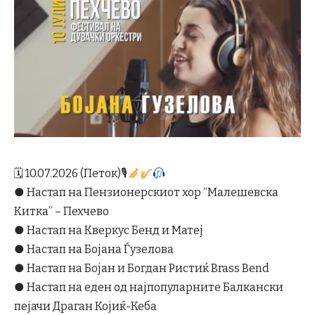
🗓 10.07.2026 (Петок)🎙
● Настап на Пензионерскиот хор “Малешевска
Китка” – Пехчево
● Настап на Кверкус Бенд и Матеј
● Настап на Бојана Ѓузелова
● Настап на Бојан и Богдан Ристиќ Brass Bend
● Настап на еден од најпопуларните Балкански
пејачи Драган Којиќ-Кеба