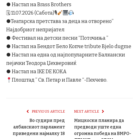
● Настап на Brass Brothers
🗓 11.07.2026 (Сабота)🎙
●Театарска претстава за деца на отворено”
Најдобриот непријател
● Фестивал на детски песни “Поточиња ”
● Настап на Бендот Бело Копче tribute Bjelo dugme
● Настап на една од најпопуларните Балкански
пејачки Теодора Џехверовиќ
● Настап на IKE DE KOKA
Плоштад ” Св. Петар и Павле “-Пехчево.
PREVIOUS ARTICLE
NEXT ARTICLE
Во судири пред
Mицкоски планира да
албанскиот парламент
предводи уште една
приведени најмалку 18
огромна победа на ВМРО-