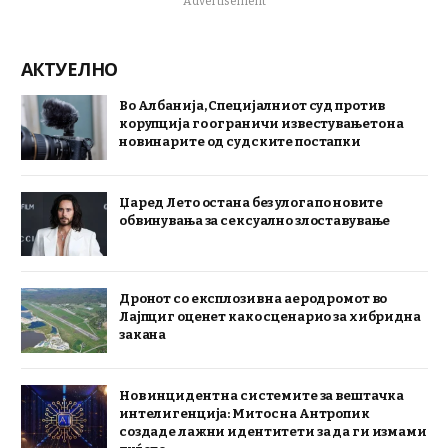
Advertisement
АКТУЕЛНО
Во Албанија, Специјалниот суд против
корупција го ограничи известувањето на
новинарите од судските постапки
Џаред Лето остана без улога по новите
обвинувања за сексуално злоставување
Дронот со експлозив на аеродромот во
Лајпциг оценет како сценарио за хибридна
закана
Нов инцидент на системите за вештачка
интелигенција: Митос на Антропик
создаде лажни идентитети за да ги измами