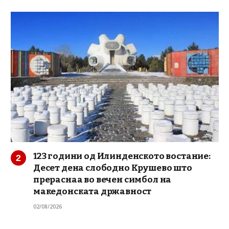
123 години од Илинденското востание:
Десет дена слободно Крушево што
прераснаа во вечен симбол на
македонската државност
02/08/2026