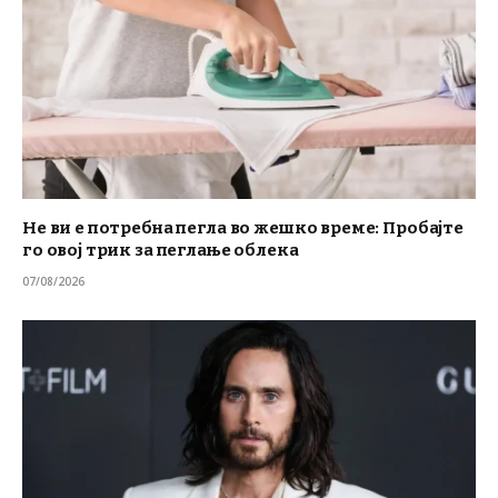
Не ви е потребна пегла во жешко време: Пробајте
го овој трик за пеглање облека
07/08/2026