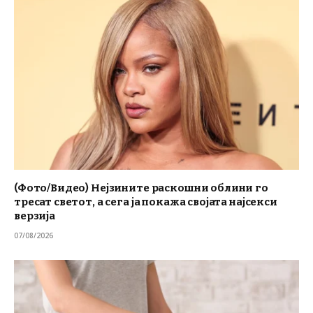
(Фото/Видео) Нејзините раскошни облини го
тресат светот, а сега ја покажа својата најсекси
верзија
07/08/2026