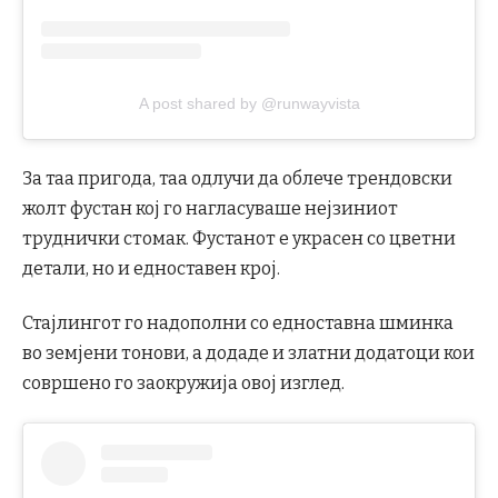
A post shared by @runwayvista
За таа пригода, таа одлучи да облече трендовски
жолт фустан кој го нагласуваше нејзиниот
труднички стомак. Фустанот е украсен со цветни
детали, но и едноставен крој.
Стајлингот го надополни со едноставна шминка
во земјени тонови, а додаде и златни додатоци кои
совршено го заокружија овој изглед.