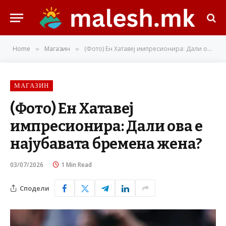
Home
Магазин
(Фото) Ен Хатавеј импресионира: Дали ова е најубавата бремена жена?
»
»
МАГАЗИН
(Фото) Ен Хатавеј
импресионира: Дали ова е
најубавата бремена жена?
03/07/2026
1 Min Read
Сподели