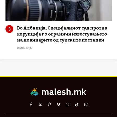
Во Албанија, Специјалниот суд против
корупција го ограничи известувањето
на новинарите од судските постапки
06/08/2026
Facebook
X
Pinterest
Vimeo
WhatsApp
TikTok
Instagram
(Twitter)