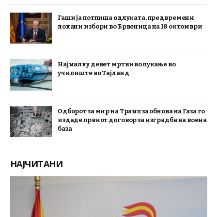
Гаши ја потпиша одлуката, предвремени
локани избори во Брвеница на 18 октомври
Најмалку девет мртви во пукање во
училиште во Тајланд
Одборот за мир на Трамп за обнова на Газа го
издаде првиот договор за изградба на воена
база
НАЈЧИТАНИ