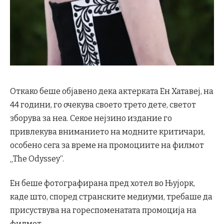
Откако беше објавено дека актерката Ен Хатавеј, на
44 години, го очекува своето трето дете, светот
зборува за неа. Секое нејзино издание го
привлекува вниманието на модните критичари,
особено сега за време на промоциите на филмот
„The Odyssey“.
Ен беше фотографирана пред хотел во Њујорк,
каде што, според странските медиуми, требаше да
присуствува на гореспоменатата промоција на
филмот.