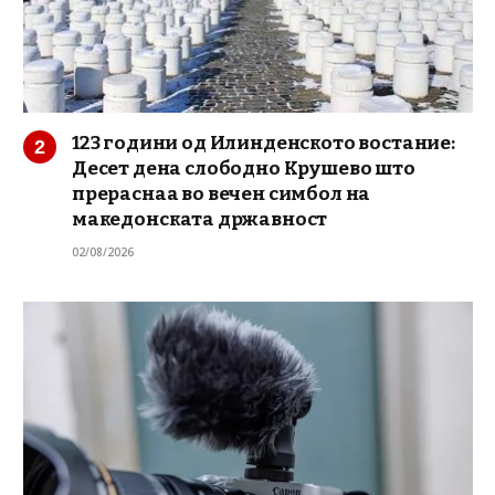
123 години од Илинденското востание:
Десет дена слободно Крушево што
прераснаа во вечен симбол на
македонската државност
02/08/2026