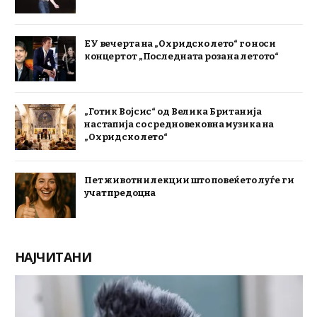
ЕУ вечерта на „Охридско лето“ го носи
концертот „Последната роза на летото“
„Готик Војсис“ од Велика Британија
настапија со средновековна музика на
„Охридско лето“
Пет животни лекции што повеќето луѓе ги
учат предоцна
НАЈЧИТАНИ