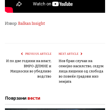
Извор:
Balkan Insight
PREVIOUS ARTICLE
NEXT ARTICLE
И по две години на власт,
Нов бран случаи на
ВМРО-ДПМНЕ и
семејно насилство, седум
Мицкоски во убедливо
лица лишени од слобода
водство
во повеќе градови низ
земјата
Поврзани
вести