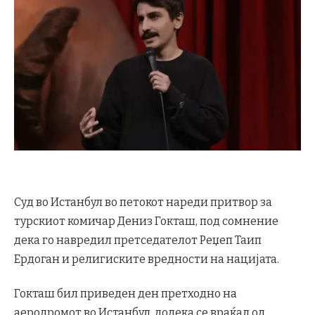
Суд во Истанбул во петокот нареди притвор за
турскиот комичар Дениз Гокташ, под сомнение
дека го навредил претседателот Реџеп Таип
Ердоган и религиските вредности на нацијата.
Гокташ бил приведен ден претходно на
аеродромот во Истанбул, додека се враќал од