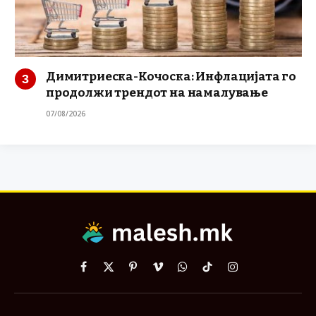
Димитриеска-Кочоска: Инфлацијата го
продолжи трендот на намалување
07/08/2026
Facebook
X
Pinterest
Vimeo
WhatsApp
TikTok
Instagram
(Twitter)