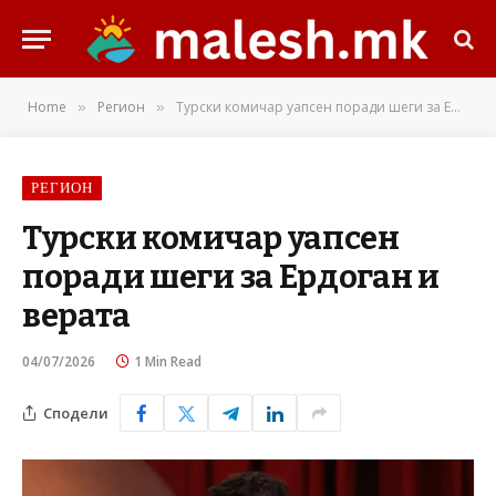
Home
Регион
Турски комичар уапсен поради шеги за Ердоган и верата
»
»
РЕГИОН
Турски комичар уапсен
поради шеги за Ердоган и
верата
04/07/2026
1 Min Read
Сподели