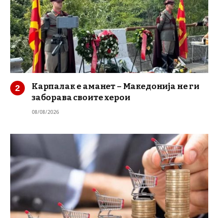
Карпалак е аманет – Македонија не ги
заборава своите херои
08/08/2026