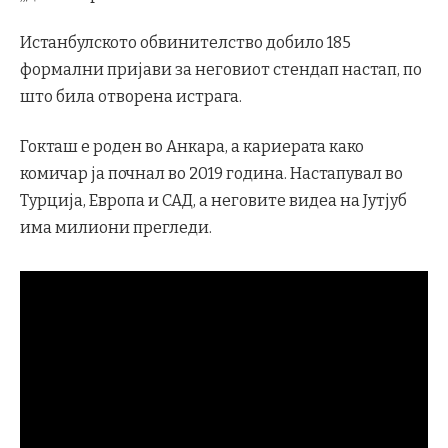
Истанбулското обвинителство добило 185
формални пријави за неговиот стендап настап, по
што била отворена истрага.
Гокташ е роден во Анкара, а кариерата како
комичар ја почнал во 2019 година. Настапувал во
Турција, Европа и САД, а неговите видеа на Јутјуб
има милиони прегледи.