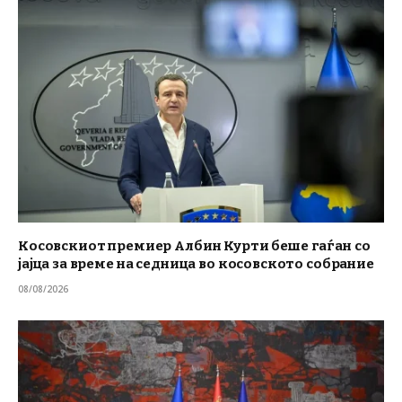
Косовскиот премиер Албин Курти беше гаѓан со
јајца за време на седница во косовското собрание
08/08/2026