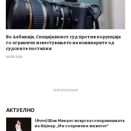
Во Албанија, Специјалниот суд против корупција
го ограничи известувањето на новинарите од
судските постапки
06/08/2026
Advertisement
АКТУЕЛНО
(Фото) Шон Мендес во врска со поранешната
на Нејмар: „Ми го промени животот“