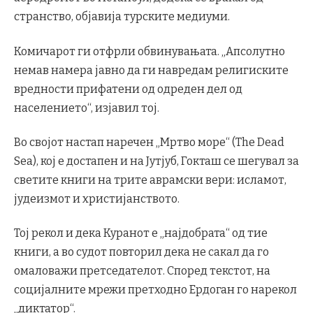
странство, објавија турските медиуми.
Комичарот ги отфрли обвинувањата. „Апсолутно
немав намера јавно да ги навредам религиските
вредности прифатени од одреден дел од
населението“, изјавил тој.
Во својот настап наречен „Мртво море“ (The Dead
Sea), кој е достапен и на Јутјуб, Гокташ се шегувал за
светите книги на трите аврамски вери: исламот,
јудеизмот и христијанството.
Тој рекол и дека Куранот е „најдобрата“ од тие
книги, а во судот повторил дека не сакал да го
омаловажи претседателот. Според текстот, на
социјалните мрежи претходно Ердоган го нарекол
„диктатор“.