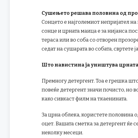
Сушењето решава половина од пр
Сонцето е најголемиот непријател на 
сонце и црната маица е за нијанса пос
тераса или во соба со отворен прозор
седат на сушарата во собата, свртете ј
Што навистина ја уништува црната
Премногу детергент. Тоа е грешка што
повеќе детергент значи почисто, но 
како сивкаст филм на ткаенината.
За црна облека, користете половина о
оцет. Вашата сметка за детергент ќе с
неколку месеци.