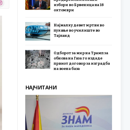
stagram
избори во Брвеница на 18
r)
октомври
Најмалку девет мртви во
пукање во училиште во
Тајланд
Одборот за мир на Трамп за
обнова на Газа го издаде
првиот договор за изградба
на воена база
НАЈЧИТАНИ