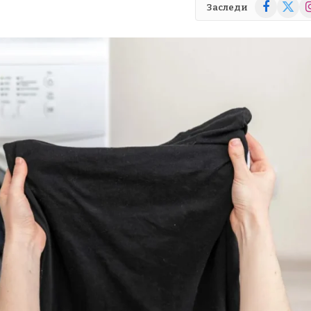
Facebook
X
In
Заследи
(Twitte