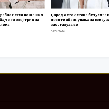
требна пегла во жешко
Џаред Лето остана без улога 
ајте го овој трик за
новите обвинувања за сексуа
блека
злоставување
06/08/2026