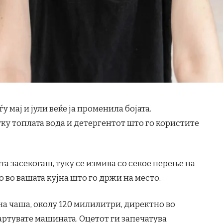
 мај и јули веќе ја променила бојата.
уку топлата вода и детергентот што го користите
ата засекогаш, туку се измива со секое перење на
о во вашата кујна што го држи на место.
на чаша, околу 120 милилитри, директно во
тартувате машината. Оцетот ги запечатува