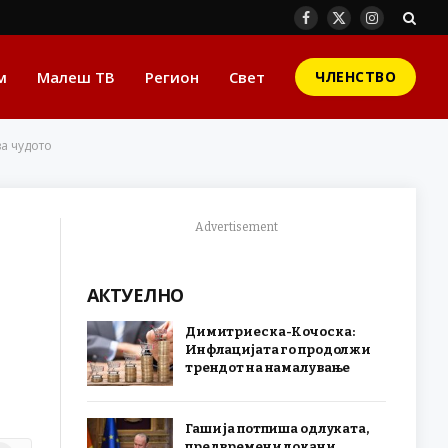
Facebook
X
Instagram
(Twitter)
м
Малеш ТВ
Регион
Свет
ЧЛЕНСТВО
ва чудото
Advertisement
АКТУЕЛНО
Димитриеска-Кочоска:
Инфлацијата го продолжи
трендот на намалување
Гаши ја потпиша одлуката,
предвремени локани