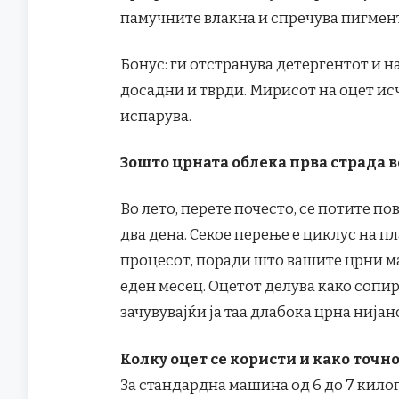
памучните влакна и спречува пигмент
Бонус: ги отстранува детергентот и н
досадни и тврди. Мирисот на оцет исч
испарува.
Зошто црната облека прва страда в
Во лето, перете почесто, се потите по
два дена. Секое перење е циклус на пл
процесот, поради што вашите црни ма
еден месец. Оцетот делува како сопир
зачувувајќи ја таа длабока црна нијан
Колку оцет се користи и како точно
За стандардна машина од 6 до 7 килог