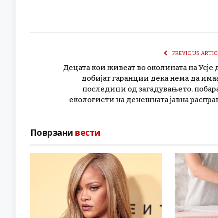
PREVIOUS ARTIC
Децата кои живеат во околината на Усје 
добијат гаранции дека нема да има
последици од загадувањето, побар
екологисти на денешната јавна распра
Поврзани
вести