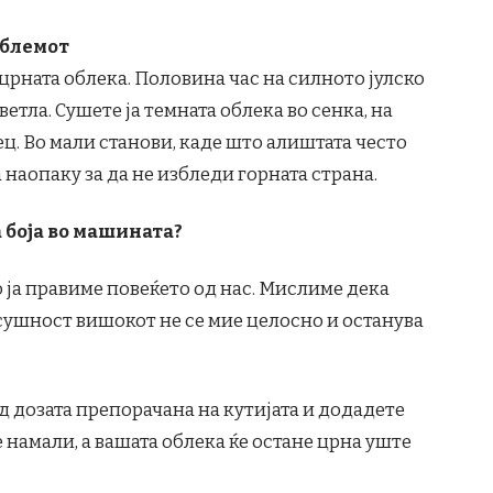
облемот
црната облека. Половина час на силното јулско
ветла. Сушете ја темната облека во сенка, на
ец. Во мали станови, каде што алиштата често
а наопаку за да не избледи горната страна.
 боја во машината?
 ја правиме повеќето од нас. Мислиме дека
всушност вишокот не се мие целосно и останува
д дозата препорачана на кутијата и додадете
е намали, а вашата облека ќе остане црна уште