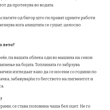
от да протекува во водата.
аслагите од бигор што ги прават црните работи
езнува кога алиштата се сушат, целосно
о лето?
веќе, па вашата облека оди во машина на секои
акнење на бојата. Топлината го забрзува
ички изгледаат како да се носени со години по
ачка, забавувајќи го бегството на пигментот и
са.
?
рами, се става половина чаша бел оцет. Не го