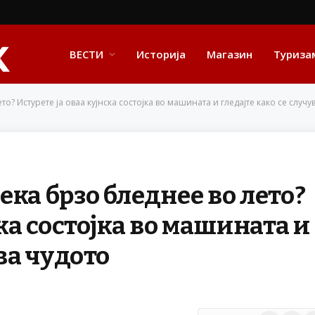
ВЕСТИ
Историја
Магазин
Туриза
? Истурете ја оваа кујнска состојка во машината и гледајте како се случу
ка брзо бледнее во лето?
ска состојка во машината и
ва чудото