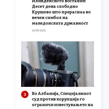
Илинденското востание:
Десет дена слободно
Крушево што прераснаа во
вечен симбол на
македонската државност
02/08/2026
Во Албанија, Специјалниот
суд против корупција го
ограничи известувањето на