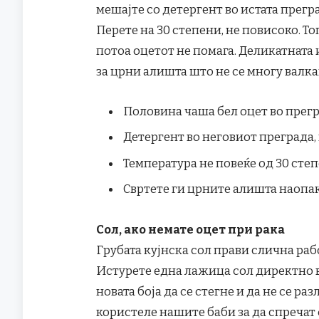
мешајте со детергент во истата преград
Перете на 30 степени, не повисоко. То
потоа оцетот не помага. Деликатната 
за црни алишта што не се многу валка
Половина чаша бел оцет во прегр
Детергент во неговиот преграда
Температура не повеќе од 30 сте
Свртете ги црните алишта наопа
Сол, ако немате оцет при рака
Грубата кујнска сол прави слична рабо
Истурете една лажица сол директно в
новата боја да се стегне и да не се ра
користеле нашите баби за да спречат