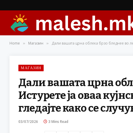
Home
Магазин
Дали вашата црна облека брзо бледнее во лето
»
»
МАГАЗИН
Дали вашата црна обле
Истурете ја оваа кујн
гледајте како се случу
03/07/2026
3 Mins Read