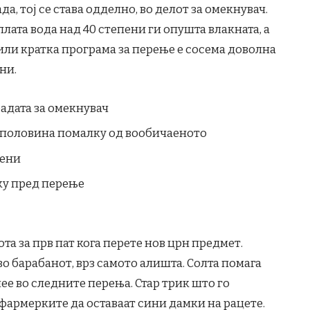
а, тој се става одделно, во делот за омекнувач.
плата вода над 40 степени ги опушта влакната, а
или кратка програма за перење е сосема доволна
ни.
адата за омекнувач
, половина помалку од вообичаеното
пени
ку пред перење
та за прв пат кога перете нов црн предмет.
о барабанот, врз самото алишта. Солта помага
злее во следните перења. Стар трик што го
 фармерките да оставаат сини дамки на рацете.