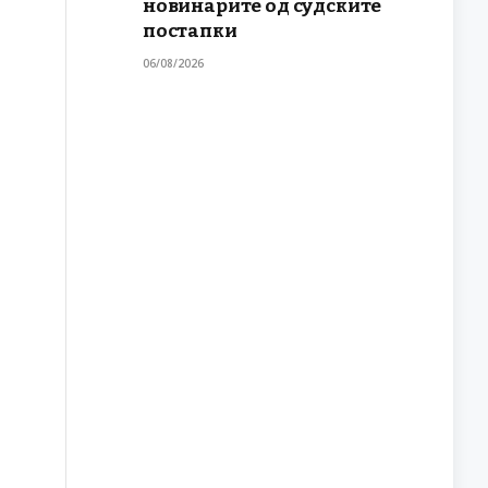
новинарите од судските
постапки
06/08/2026