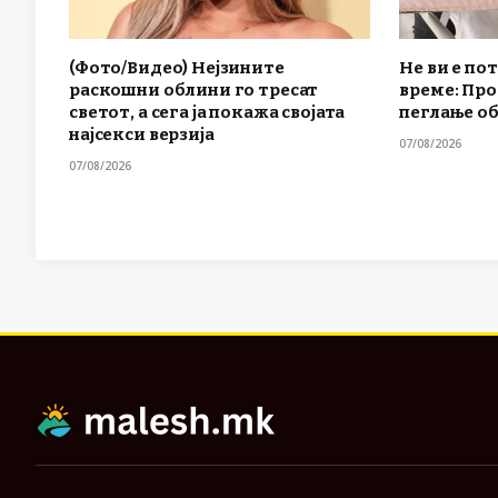
(Фото/Видео) Нејзините
Не ви е по
раскошни облини го тресат
време: Проб
светот, а сега ја покажа својата
пеглање о
најсекси верзија
07/08/2026
07/08/2026