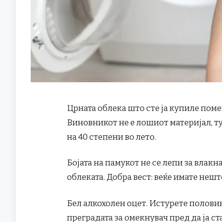
Црната облека што сте ја купиле помеѓу
Виновникот не е лошиот материјал, т
на 40 степени во лето.
Бојата на памукот не се лепи за влакн
облеката. Добра вест: веќе имате нешт
Бел алкохолен оцет. Истурете полови
преградата за омекнувач пред да ја с