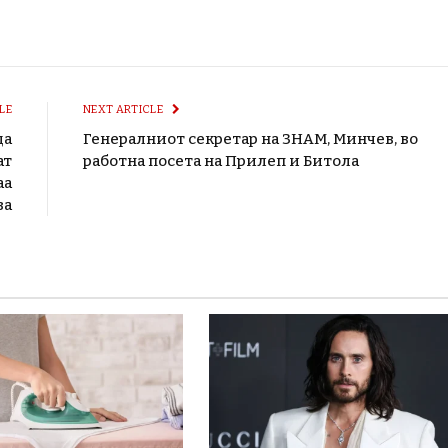
LE
NEXT ARTICLE
да
Генералниот секретар на ЗНАМ, Минчев, во
ат
работна посета на Прилеп и Битола
аа
ва