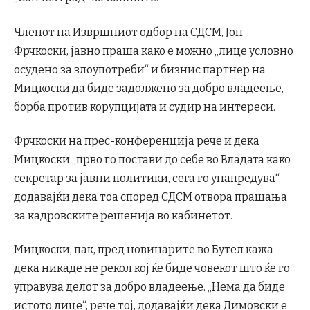
Членот на Извршниот одбор на СДСМ, Јон
Фрчкоски, јавно праша како е можно „лице условно
осудено за злоупотреби“ и бизнис партнер на
Мицкоски да биде задолжено за добро владеење,
борба против корупцијата и судир на интереси.
Фрчкоски на прес-конференција рече и дека
Мицкоски „прво го постави до себе во Владата како
секретар за јавни политики, сега го унапредува“,
додавајќи дека тоа според СДСМ отвора прашања
за кадровските решенија во кабинетот.
Мицкоски, пак, пред новинарите во Бутел кажа
дека никаде не рекол кој ќе биде човекот што ќе го
управува делот за добро владеење. „Нема да биде
истото лице“, рече тој, додавајќи дека Димовски е