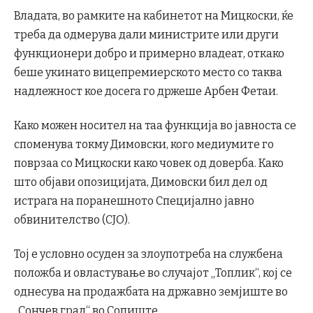
Владата, во рамките на кабинетот на Мицкоски, ќе
треба да одмерува дали министрите или други
функционери добро и примерно владеат, откако
беше укинато вицепремиерското место со таква
надлежност кое досега го држеше Арбен Фетаи.
Како можен носител на таа функција во јавноста се
споменува токму Димовски, кого медиумите го
поврзаа со Мицкоски како човек од доверба. Како
што објави опозицијата, Димовски бил дел од
истрага на поранешното Специјално јавно
обвинителство (СЈО).
Тој е условно осуден за злоупотреба на службена
положба и овластување во случајот „Топлик“, кој се
однесува на продажбата на државно земјиште во
„Сончев град“ во Сопиште.