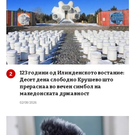
123 години од Илинденското востание:
Десет дена слободно Крушево што
прераснаа во вечен симбол на
македонската државност
02/08/2026