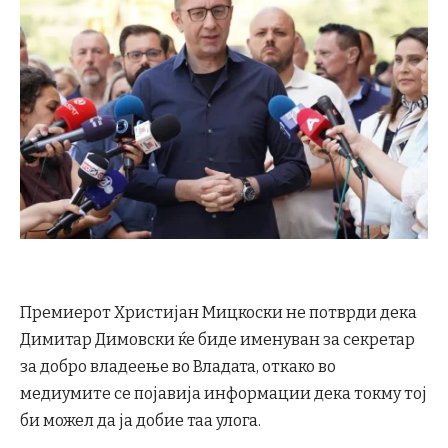
Премиерот Христијан Мицкоски не потврди дека
Димитар Димовски ќе биде именуван за секретар
за добро владеење во Владата, откако во
медиумите се појавија информации дека токму тој
би можел да ја добие таа улога.