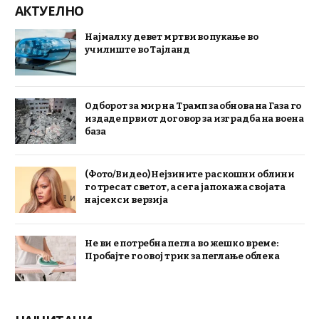
АКТУЕЛНО
Најмалку девет мртви во пукање во
училиште во Тајланд
Одборот за мир на Трамп за обнова на Газа го
издаде првиот договор за изградба на воена
база
(Фото/Видео) Нејзините раскошни облини
го тресат светот, а сега ја покажа својата
најсекси верзија
Не ви е потребна пегла во жешко време:
Пробајте го овој трик за пеглање облека