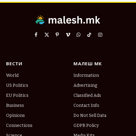
Facebook
X
Pinterest
Vimeo
WhatsApp
TikTok
Instagram
(Twitter)
ВЕСТИ
МАЛЕШ МК
World
Information
US Politics
Advertising
EU Politics
Classified Ads
Business
Contact Info
Opinions
Do Not Sell Data
Connections
GDPR Policy
Science
Media Kits