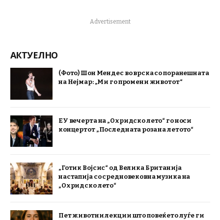
Advertisement
АКТУЕЛНО
(Фото) Шон Мендес во врска со поранешната
на Нејмар: „Ми го промени животот“
ЕУ вечерта на „Охридско лето“ го носи
концертот „Последната роза на летото“
„Готик Војсис“ од Велика Британија
настапија со средновековна музика на
„Охридско лето“
Пет животни лекции што повеќето луѓе ги