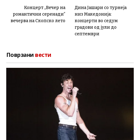
Концерт „Вечер на
Дина Јашари со турнеја
романтични серенади“
низ Македонија:
вечерва на Скопско лето
концерти во седум
градови од јули до
септември
Поврзани
вести