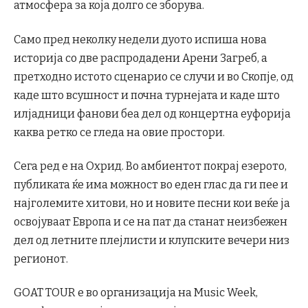
атмосфера за која долго се зборува.
Само пред неколку недели дуото испиша нова
историја со две распродадени Арени Загреб, а
претходно истото сценарио се случи и во Скопје, од
каде што всушност и почна турнејата и каде што
илјадници фанови беа дел од концертна еуфорија
каква ретко се гледа на овие простори.
Сега ред е на Охрид. Во амбиентот покрај езерото,
публиката ќе има можност во еден глас да ги пее и
најголемите хитови, но и новите песни кои веќе ја
освојуваат Европа и се на пат да станат неизбежен
дел од летните плејлисти и клупските вечери низ
регионот.
GOAT TOUR е во организација на Music Week,