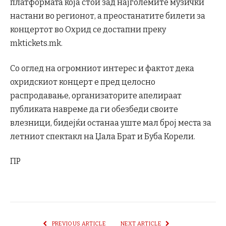
платформата која стои зад најголемите музички
настани во регионот, а преостанатите билети за
концертот во Охрид се достапни преку
mktickets.mk.
Со оглед на огромниот интерес и фактот дека
охридскиот концерт е пред целосно
распродавање, организаторите апелираат
публиката навреме да ги обезбеди своите
влезници, бидејќи останаа уште мал број места за
летниот спектакл на Џала Брат и Буба Корели.
ПР
PREVIOUS ARTICLE
NEXT ARTICLE