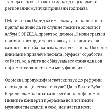
турнеја што веќе важи за една од најголемите
регионални музички приказни годинава.
Публиката во Охрид ќе има ексклузивна можност
првпат во живо да ги слушне песните од новиот
албум GODZILLA, проект кој донесе 10 нови траки и
повторно потврди зошто ова дуо со години е на
самиот врв на балканската музичка сцена. Посебно
внимание привлече песната „Муфаса“, соработка
со Раста, која уште по објавувањето стана една од
најкоментираните теми меѓу фановите.
Од моќна продукција и светски звук, до рефрени
што веднаш „влегуваат во уво“, Џала Брат и Буба
Корели одамна не се само регионален феномен.
Нивните концерти прераснаа во вистински
музички спектакли, а секој нов настап носи