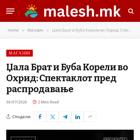
Home
Магазин
Џала Брат и Буба Корели во Охрид: Спектаклот пред распродавање
»
»
МАГАЗИН
Џала Брат и Буба Корели во
Охрид: Спектаклот пред
распродавање
06/07/2026
2 Mins Read
Сподели