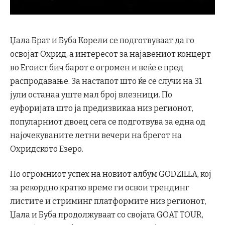
Џала Брат и Буба Корели се подготвуваат да го
освојат Охрид, а интересот за најавениот концерт
во Егоист бич барот е огромен и веќе е пред
распродавање. За настапот што ќе се случи на 31
јули останаа уште мал број влезници. По
еуфоријата што ја предизвикаа низ регионот,
популарниот двоец сега се подготвува за една од
најочекуваните летни вечери на брегот на
Охридското Езеро.
По огромниот успех на новиот албум GODZILLA, кој
за рекордно кратко време ги освои трендинг
листите и стриминг платформите низ регионот,
Џала и Буба продолжуваат со својата GOAT TOUR,