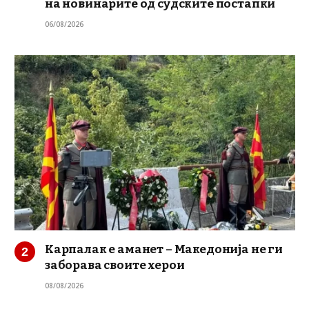
на новинарите од судските постапки
06/08/2026
Карпалак е аманет – Македонија не ги
заборава своите херои
08/08/2026