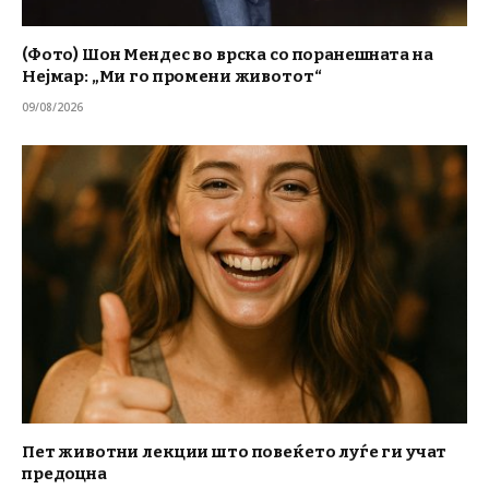
(Фото) Шон Мендес во врска со поранешната на
Нејмар: „Ми го промени животот“
09/08/2026
Пет животни лекции што повеќето луѓе ги учат
предоцна