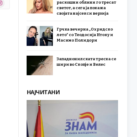
stagram
раскошни облини го тресат
r)
светот, а сега ја покажа
својата најсекси верзија
Грчка вечер на „Охридско
лето“ со Теодосија Нтоку и
Масимо Полидори
Западнонилската треска се
шири во Скопје и Велес
НАЈЧИТАНИ