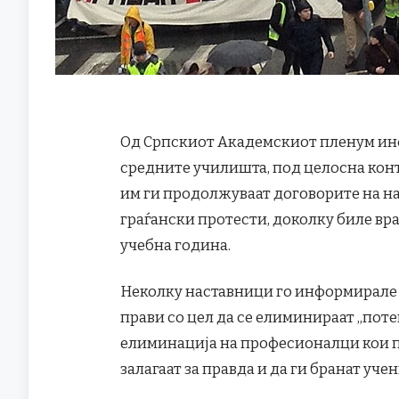
Од Српскиот Академскиот пленум ин
средните училишта, под целосна конт
им ги продолжуваат договорите на на
граѓански протести, доколку биле вр
учебна година.
Неколку наставници го информирале 
прави со цел да се елиминираат „пот
елиминација на професионалци кои по
залагаат за правда и да ги бранат уч