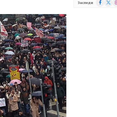
Facebook
X
In
Заследи
(Twitte