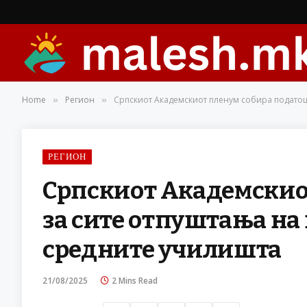
Home
Регион
Српскиот Академскиот пленум собира податоц
»
»
РЕГИОН
Српскиот Академскио
за сите отпуштања на
средните училишта
21/08/2025
2 Mins Read