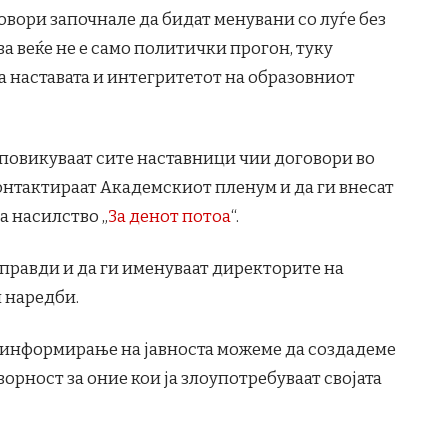
овори започнале да бидат менувани со луѓе без
а веќе не е само политички прогон, туку
а наставата и интегритетот на образовниот
повикуваат сите наставници чии договори во
онтактираат Академскиот пленум и да ги внесат
а насилство „
За денот потоа
“.
еправди и да ги именуваат директорите на
 наредби.
 информирање на јавноста можеме да создадеме
орност за оние кои ја злоупотребуваат својата