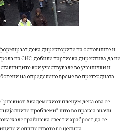
формираат дека директорите на основните и
рола на СНС, добиле партиска директива да не
ставниците кои учествувале во ученички и
аботени на определено време во претходната
Српскиот Академскиот пленум дека ова се
енцијалните проблеми“, што во пракса значи
кажале граѓанска свест и храброст да се
ениците и општеството во целина.