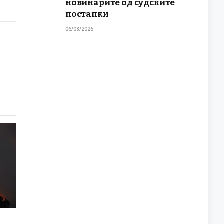
новинарите од судските
постапки
06/08/2026