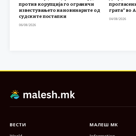
против корупција го ограничи
прогласени
известувањето на новинарите од
грата“ во 
судските постапки
04/08/2026
06/08/2026
ВЕСТИ
МАЛЕШ МК