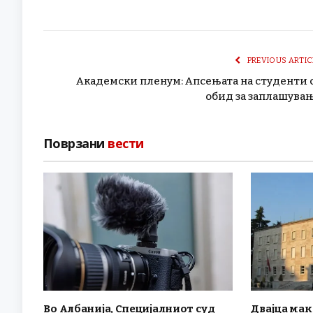
PREVIOUS ARTIC
Академски пленум: Апсењата на студенти 
обид за заплашува
Поврзани
вести
Во Албанија, Специјалниот суд
Двајца ма