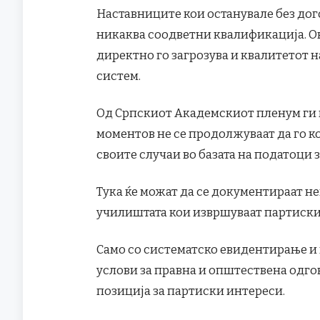
Наставниците кои останувале без дог
никаква соодветни квалификација. Ов
директно го загрозува и квалитетот н
систем.
Од Српскиот Академскиот пленум ги 
моментов не се продолжуваат да го к
своите случаи во базата на податоци з
Тука ќе можат да се документираат н
училиштата кои извршуваат партиски
Само со систематско евидентирање и
услови за правна и општествена одгов
позиција за партиски интереси.