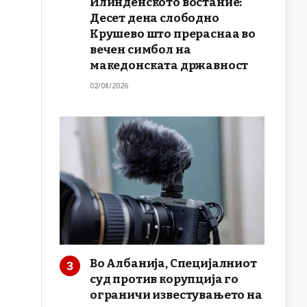
Илинденското востание:
Десет дена слободно
Крушево што прераснаа во
вечен симбол на
македонската државност
02/08/2026
Во Албанија, Специјалниот
суд против корупција го
ограничи известувањето на