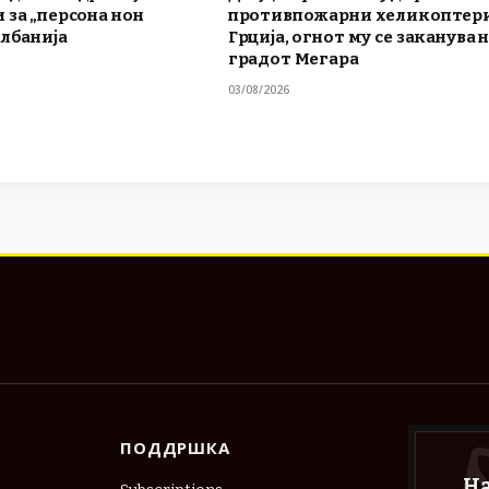
 за „персона нон
противпожарни хеликоптери
Албанија
Грција, огнот му се заканува 
градот Мегара
03/08/2026
ПОДДРШКА
Н