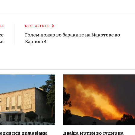
LE
NEXT ARTICLE
се
Голем пожар во бараките на Макотекс во
ње
Карпош 4
кедонски државјани
Двајца мртви во судир на