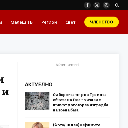
Facebook
X
Instagram
(Twitter)
м
Малеш ТВ
Регион
Свет
ЧЛЕНСТВО
Advertisement
и
АКТУЕЛНО
 и
Одборот за мир на Трамп за
обнова на Газа го издаде
првиот договор за изградба
на воена база
(Фото/Видео) Нејзините