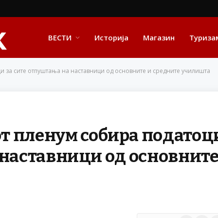
ВЕСТИ
Историја
Магазин
Туриза
и за сите отпуштања на наставници од основните и средните училишта
т пленум собира податоц
 наставници од основните