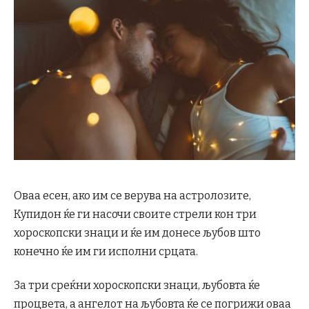
Оваа есен, ако им се верува на астролозите,
Купидон ќе ги насочи своите стрели кон три
хороскопски знаци и ќе им донесе љубов што
конечно ќе им ги исполни срцата.
За три среќни хороскопски знаци, љубовта ќе
процвета, а ангелот на љубовта ќе се погрижи оваа