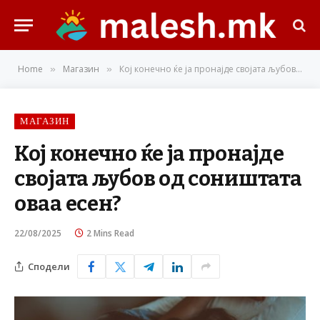
Home
Магазин
Кој конечно ќе ја пронајде својата љубов од соништата оваа есен?
»
»
МАГАЗИН
Кој конечно ќе ја пронајде
својата љубов од соништата
оваа есен?
22/08/2025
2 Mins Read
Сподели