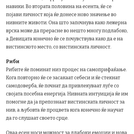
навики. Во втората половина на есента, ќе се
појави личност која ќе донесе ново значење во
нивните животи. Она што започнува како лежерна
врска може да прерасне во нешто многу подлабоко,
а Девицата конечно ќе се почувствува како да е на
вистинското место, со вистинската личност.
Риби
Рибите ќе поминат низ процес на самоприфаќање.
Кога повторно ќе се засакаат себеси и ќе стекнат
самодоверба, ќе почнат да привлекуваат луѓе со
својата посебна енергија. Нивната интуиција ќе им
помогне да ја препознаат вистинската личност за
нив, а љубовта ќе процвета кога конечно ќе научат
да го слушаат своето срце.
Оваа есен носи можност за длабоки емоции и нова