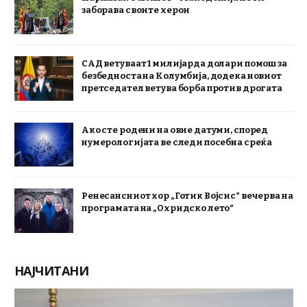
заборава своите херои
САД ветуваат 1 милијарда долари помош за
безбедноста на Колумбија, додека новиот
претседател ветува борба против дрогата
Ако сте родени на овие датуми, според
нумерологијата ве следи посебна среќа
Ренесансниот хор „Готик Војсис“ вечерва на
програмата на „Охридско лето“
НАЈЧИТАНИ