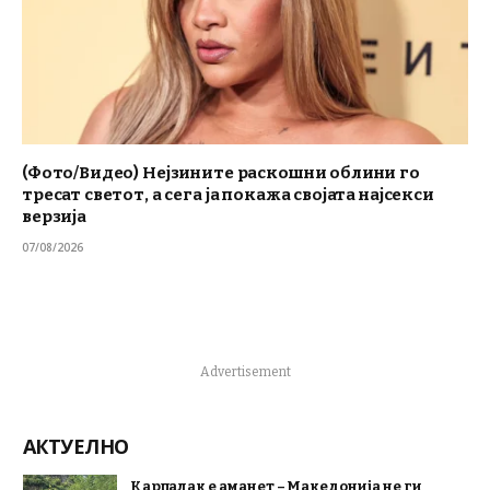
(Фото/Видео) Нејзините раскошни облини го
тресат светот, а сега ја покажа својата најсекси
верзија
07/08/2026
Advertisement
АКТУЕЛНО
Карпалак е аманет – Македонија не ги