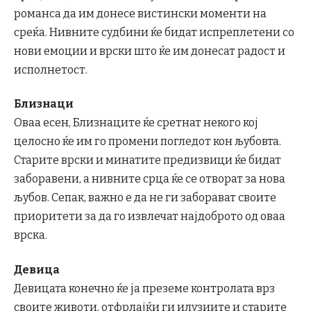
романса да им донесе вистински моменти на
среќа. Нивните судбини ќе бидат испреплетени со
нови емоции и врски што ќе им донесат радост и
исполнетост.
Близнаци
Оваа есен, Близнаците ќе сретнат некого кој
целосно ќе им го промени погледот кон љубовта.
Старите врски и минатите предизвици ќе бидат
заборавени, а нивните срца ќе се отворат за нова
љубов. Сепак, важно е да не ги заборават своите
приоритети за да го извлечат најдоброто од оваа
врска.
Девица
Девицата конечно ќе ја преземе контролата врз
своите животи, отфрлајќи ги илузиите и старите