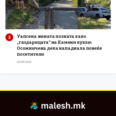
Уапсена жената позната како
„газдарицата“ на Камени кукли:
Осомничена дека нападнала повеќе
посетители
03/08/2026