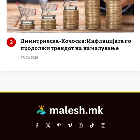
Димитриеска-Кочоска: Инфлацијата го
продолжи трендот на намалување
07/08/2026
Facebook
X
Pinterest
Vimeo
WhatsApp
TikTok
Instagram
(Twitter)