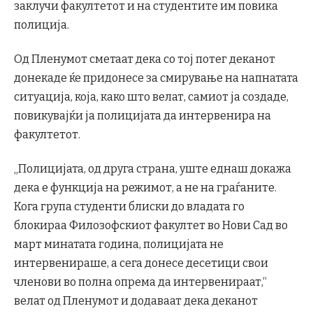
заклучи факултетот и на студентите им повика
полиција.
Од Пленумот сметаат дека со тој потег деканот
донекаде ќе придонесе за смирување на напнатата
ситуација, која, како што велат, самиот ја создаде,
повикувајќи ја полицијата да интервенира на
факултетот.
„Полицијата, од друга страна, уште еднаш докажа
дека е функција на режимот, а не на граѓаните.
Кога група студенти блиски до владата го
блокираа Филозофскиот факултет во Нови Сад во
март минатата година, полицијата не
интервенираше, а сега донесе десетици свои
членови во полна опрема да интервенираат,“
велат од Пленумот и додаваат дека деканот