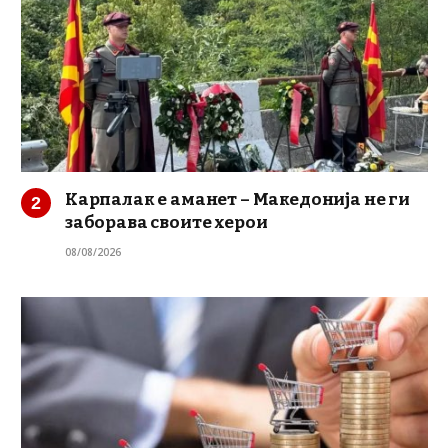
Карпалак е аманет – Македонија не ги
заборава своите херои
08/08/2026