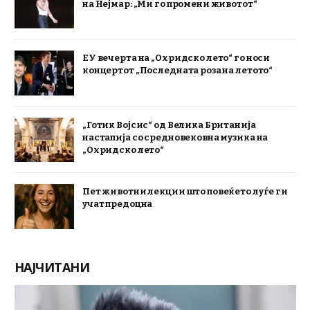
на Нејмар: „Ми го промени животот“
ЕУ вечерта на „Охридско лето“ го носи
концертот „Последната роза на летото“
„Готик Војсис“ од Велика Британија
настапија со средновековна музика на
„Охридско лето“
Пет животни лекции што повеќето луѓе ги
учат предоцна
НАЈЧИТАНИ