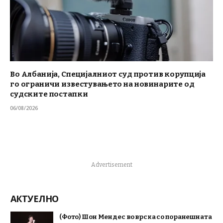
Во Албанија, Специјалниот суд против корупција
го ограничи известувањето на новинарите од
судските постапки
06/08/2026
Advertisement
АКТУЕЛНО
(Фото) Шон Мендес во врска со поранешната