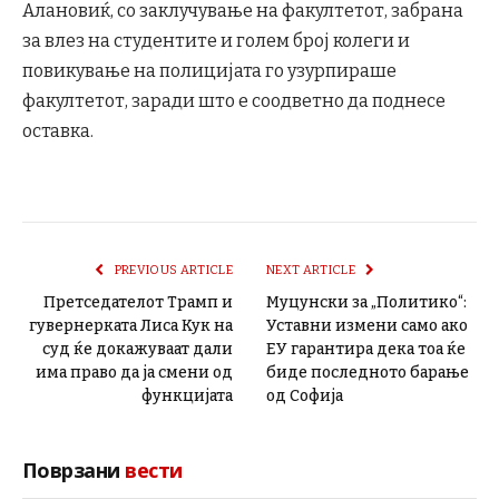
Алановиќ, со заклучување на факултетот, забрана
за влез на студентите и голем број колеги и
повикување на полицијата го узурпираше
факултетот, заради што е соодветно да поднесе
оставка.
PREVIOUS ARTICLE
NEXT ARTICLE
Претседателот Трамп и
Муцунски за „Политико“:
гувернерката Лиса Кук на
Уставни измени само ако
суд ќе докажуваат дали
ЕУ гарантира дека тоа ќе
има право да ја смени од
биде последното барање
функцијата
од Софија
Поврзани
вести