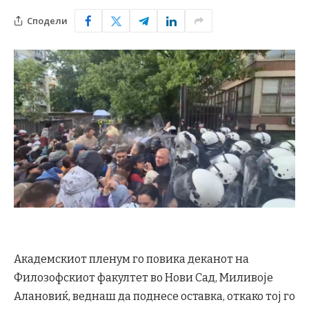
Сподели
Академскиот пленум го повика деканот на
Филозофскиот факултет во Нови Сад, Миливоје
Алановиќ, веднаш да поднесе оставка, откако тој го