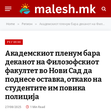
Home
Регион
Академскиот пленум бара деканот на Филозофскиот факултет во Нови Сад да поднесе оставка, откако на студентите им повика полиција
»
»
РЕГИОН
Академскиот пленум бара
деканот на Филозофскиот
факултет во Нови Сад да
поднесе оставка, откако на
студентите им повика
полиција
27/08/2025
1 Min Read