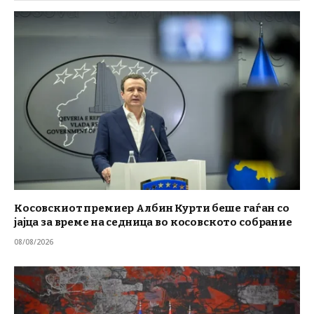
Косовскиот премиер Албин Курти беше гаѓан со
јајца за време на седница во косовското собрание
08/08/2026