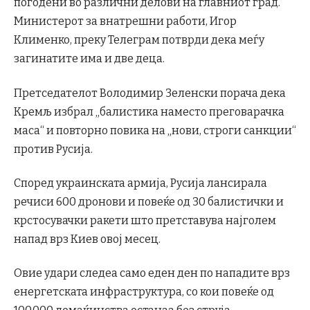
погодени во различни делови на главниот град.
Министерот за внатрешни работи, Игор
Клименко, преку Телеграм потврди дека меѓу
загинатите има и две деца.
Претседателот Володимир Зеленски порача дека
Кремљ избрал „балистика наместо преговарачка
маса“ и повторно повика на „нови, строги санкции“
против Русија.
Според украинската армија, Русија лансирала
речиси 600 дронови и повеќе од 30 балистички и
крстосувачки ракети што претставува најголем
напад врз Киев овој месец.
Овие удари следеа само еден ден по нападите врз
енергетската инфраструктура, со кои повеќе од