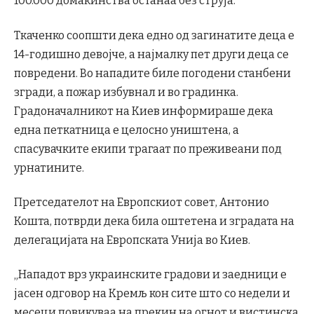
100.000 домаќинства останаа без струја.
Ткаченко соопшти дека едно од загинатите деца е
14-годишно девојче, а најмалку пет други деца се
повредени. Во нападите биле погодени станбени
згради, а пожар избувнал и во градинка.
Градоначалникот на Киев информираше дека
една петкатница е целосно уништена, а
спасувачките екипи трагаат по преживеани под
урнатините.
Претседателот на Европскиот совет, Антонио
Кошта, потврди дека била оштетена и зградата на
делегацијата на Европската Унија во Киев.
„Нападот врз украинските градови и заедници е
јасен одговор на Кремљ кон сите што со недели и
месеци повикуваа на прекин на огнот и вистинска