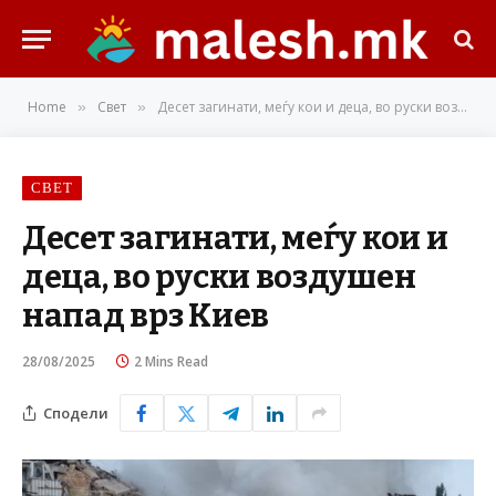
Home
Свет
Десет загинати, меѓу кои и деца, во руски воздушен напад врз Киев
»
»
СВЕТ
Десет загинати, меѓу кои и
деца, во руски воздушен
напад врз Киев
28/08/2025
2 Mins Read
Сподели