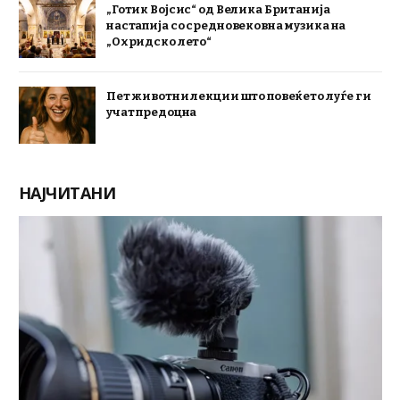
„Готик Војсис“ од Велика Британија
настапија со средновековна музика на
„Охридско лето“
Пет животни лекции што повеќето луѓе ги
учат предоцна
НАЈЧИТАНИ