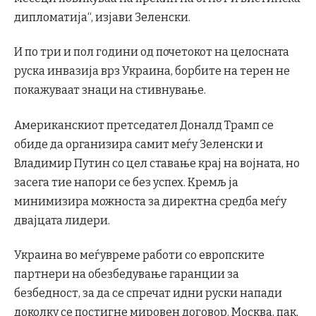
дипломатија“, изјави Зеленски.
И по три и пол години од почетокот на целосната
руска инвазија врз Украина, борбите на терен не
покажуваат знаци на стивнување.
Американскиот претседател Доналд Трамп се
обиде да организира самит меѓу Зеленски и
Владимир Путин со цел ставање крај на војната, но
засега тие напори се без успех. Кремљ ја
минимизира можноста за директна средба меѓу
двајцата лидери.
Украина во меѓувреме работи со европските
партнери на обезбедување гаранции за
безбедност, за да се спречат идни руски напади
доколку се постигне мировен договор. Москва, пак,