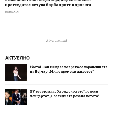
претседател ветува борба против дрогата
08/08/2026
Advertisement
АКТУЕЛНО
(Фото) Шон Мендес во врска со поранешната
на Нејмар: „Ми го промени животот“
ЕУ вечерта на „Охридско лето“ го носи
концертот „Последната роза на летото“