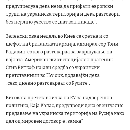
предупредува дека нема да прифати европски
трупи на украинска територија и дека разговори
без нејзино учество се „пат кон никаде“.
Зеленски оваа недела во Киев се сретна и со
шефот на британската армија, адмирал сер Тони
Радакин, со кого разговараа за завршување на
војната. Американскиот специјален пратеник
Стив Виткоф најави средба со украински
претставници во Њујорк, додавајќи дека
„секојдневно разговараат со Русите“.
Високата претставничка на ЕУ за надворешна
политика, Каја Калас, предупреди дека евентуално
предавање на украинска територија на Русија како
дел од мировен договор е „замка“.