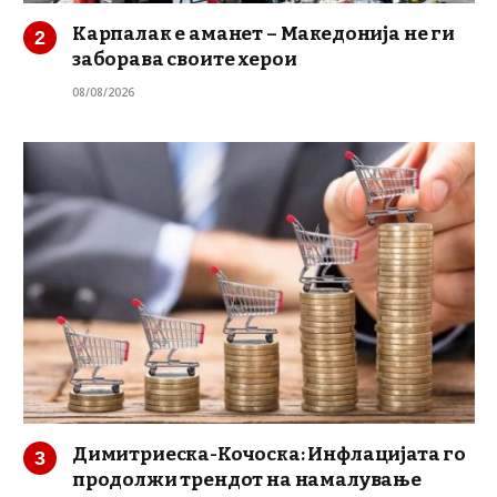
Карпалак е аманет – Македонија не ги
заборава своите херои
08/08/2026
Димитриеска-Кочоска: Инфлацијата го
продолжи трендот на намалување