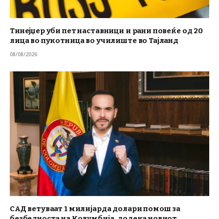
Тинејџер уби пет наставници и рани повеќе од 20
лица во пукотница во училиште во Тајланд
08/08/2026
САД ветуваат 1 милијарда долари помош за
безбедноста на Колумбија, додека новиот