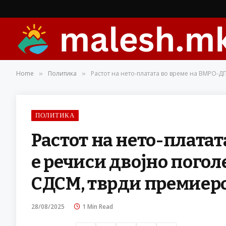
Home
Политика
Растот на нето-платата во време на ВМРО-Д
»
»
ПОЛИТИКА
Растот на нето-плата
е речиси двојно погол
СДСМ, тврди премиер
28/08/2025
1 Min Read