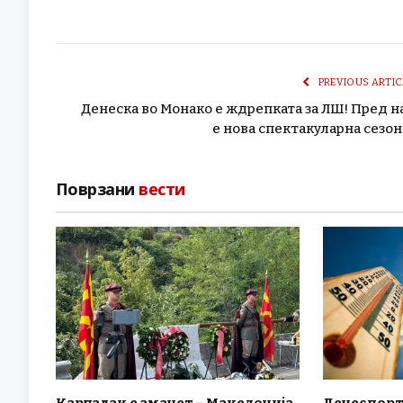
PREVIOUS ARTIC
Денеска во Монако е ждрепката за ЛШ! Пред н
е нова спектакуларна сезон
Поврзани
вести
Карпалак е аманет – Македонија
Денес порт