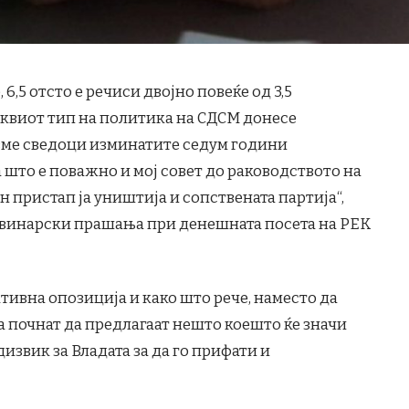
6,5 отсто е речиси двојно повеќе од 3,5
аквиот тип на политика на СДСМ донесе
евме сведоци изминатите седум години
 што е поважно и мој совет до раководството на
н пристап ја уништија и сопствената партија“,
овинарски прашања при денешната посета на РЕК
тивна опозиција и како што рече, наместо да
а почнат да предлагаат нешто коешто ќе значи
извик за Владата за да го прифати и