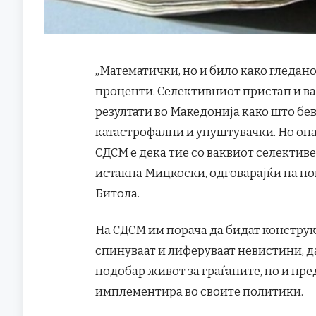
„Математички, но и било како гледано, 
проценти. Селективниот пристап и в
резултати во Македонија како што б
катастрофални и унуштувачки. Но она
СДСМ е дека тие со ваквиот селективе
истакна Мицкоски, одговарајќи на н
Битола.
На СДСМ им порача да бидат конструк
спинуваат и лиферуваат невистини, д
подобар живот за граѓаните, но и пред
имплементира во своите политики.