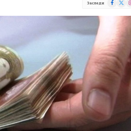
Facebook
X
In
Заследи
(Twitte