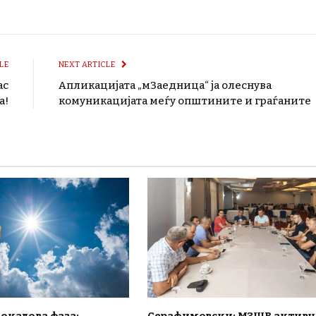
LE
NEXT ARTICLE
ас
Апликацијата „мЗаедница“ ја олеснува
а!
комуникацијата меѓу општините и граѓаните
окалова фаза:
Серафимовски: МЗШВ активн