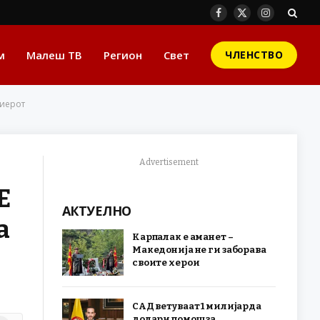
Facebook
X
Instagram
(Twitter)
м
Малеш ТВ
Регион
Свет
ЧЛЕНСТВО
миерот
Advertisement
Е
АКТУЕЛНО
а
Карпалак е аманет –
Македонија не ги заборава
своите херои
САД ветуваат 1 милијарда
долари помош за