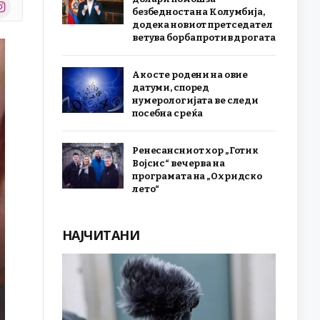
stagram
безбедноста на Колумбија,
r)
додека новиот претседател
ветува борба против дрогата
Ако сте родени на овие
датуми, според
нумерологијата ве следи
посебна среќа
Ренесансниот хор „Готик
Војсис“ вечерва на
програмата на „Охридско
лето“
НАЈЧИТАНИ