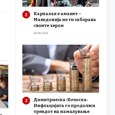
Карпалак е аманет –
Македонија не ги заборава
своите херои
08/08/2026
Димитриеска-Кочоска:
Инфлацијата го продолжи
трендот на намалување
о