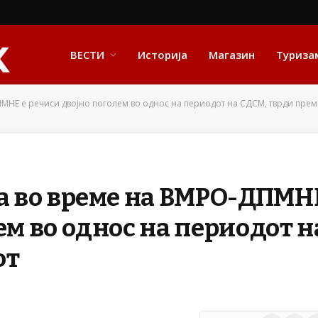
ВЕСТИ
Историја
Магазин
Туриза
ПМНЕ е речиси двојно поголем во однос на периодот на СДСМ, тврди пре
та во време на ВМРО-ДПМН
ем во однос на периодот н
от