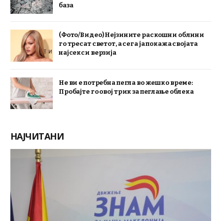
база
(Фото/Видео) Нејзините раскошни облини
го тресат светот, а сега ја покажа својата
најсекси верзија
Не ви е потребна пегла во жешко време:
Пробајте го овој трик за пеглање облека
НАЈЧИТАНИ