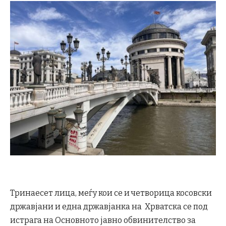
Тринаесет лица, меѓу кои се и четворица косовски
државјани и една државјанка на Хрватска се под
истрага на Основното јавно обвинителство за