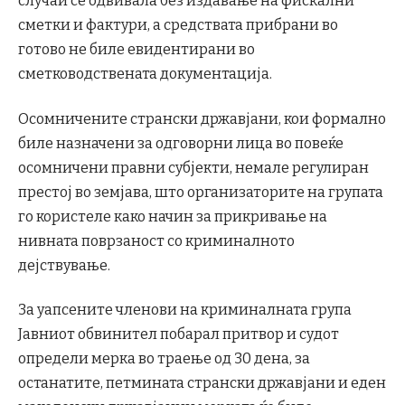
случаи се одвивала без издавање на фискални
сметки и фактури, а средствата прибрани во
готово не биле евидентирани во
сметководствената документација.
Осомничените странски државјани, кои формално
биле назначени за одговорни лица во повеќе
осомничени правни субјекти, немале регулиран
престој во земјава, што организаторите на групата
го користеле како начин за прикривање на
нивната поврзаност со криминалното
дејствување.
За уапсените членови на криминалната група
Јавниот обвинител побарал притвор и судот
определи мерка во траење од 30 дена, за
останатите, петмината странски државјани и еден