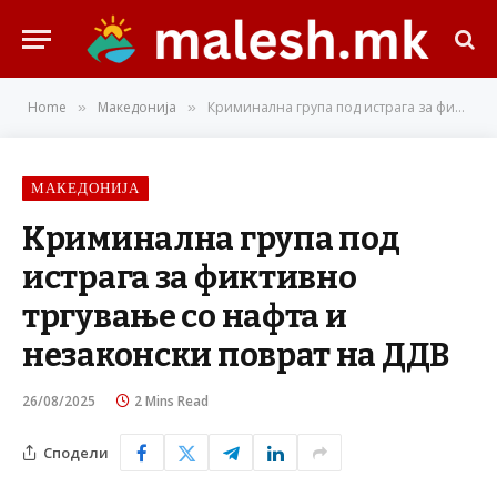
Home
Македонија
Криминална група под истрага за фиктивно тргување со нафта и незаконски поврат на ДДВ
»
»
МАКЕДОНИЈА
Криминална група под
истрага за фиктивно
тргување со нафта и
незаконски поврат на ДДВ
26/08/2025
2 Mins Read
Сподели