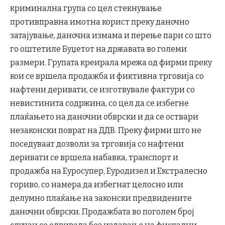
криминална група со цел стекнување
противправна имотна корист преку даночно
затајување, даночна измама и перење пари со што
го оштетиле Буџетот на државата во големи
размери. Групата креирала мрежа од фирми преку
кои се вршела продажба и фиктивна трговија со
нафтени деривати, се изготвувале фактури со
невистинита содржина, со цел да се избегне
плаќањето на даночни обврски и да се оствари
незаконски поврат на ДДВ. Преку фирми што не
поседуваат дозволи за трговија со нафтени
деривати се вршела набавка, транспорт и
продажба на Еуросупер, Еуродизел и Екстралесно
гориво, со намера да избегнат целосно или
делумно плаќање на законски предвидените
даночни обврски. Продажбата во поголем број