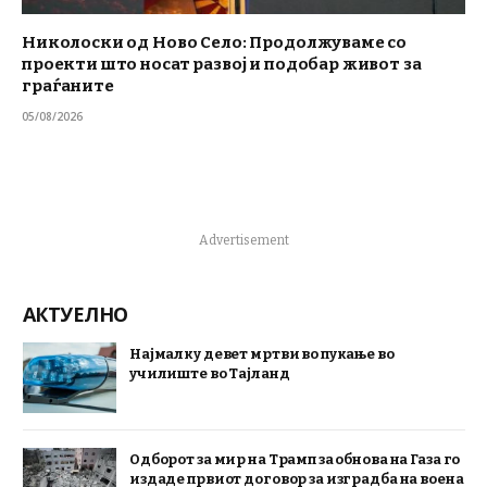
Николоски од Ново Село: Продолжуваме со
проекти што носат развој и подобар живот за
граѓаните
05/08/2026
Advertisement
АКТУЕЛНО
Најмалку девет мртви во пукање во
училиште во Тајланд
Одборот за мир на Трамп за обнова на Газа го
издаде првиот договор за изградба на воена