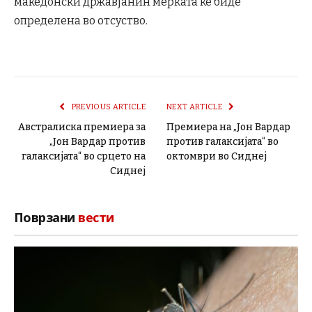
македонски државјанин мерката ќе биде
определена во отсуство.
PREVIOUS ARTICLE
NEXT ARTICLE
Австралиска премиера за
Премиера на „Јон Вардар
„Јон Вардар против
против галаксијата“ во
галаксијата“ во срцето на
октомври во Сиднеј
Сиднеј
Поврзани
вести