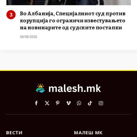
Во Албанија, Специјалниот суд против
корупција го ограничи известувањето
на новинарите од судските постапки
06/08/2026
Facebook
X
Pinterest
Vimeo
WhatsApp
TikTok
Instagram
(Twitter)
ВЕСТИ
МАЛЕШ МК