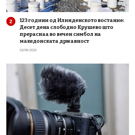
123 години од Илинденското востание:
Десет дена слободно Крушево што
прераснаа во вечен симбол на
македонската државност
02/08/2026