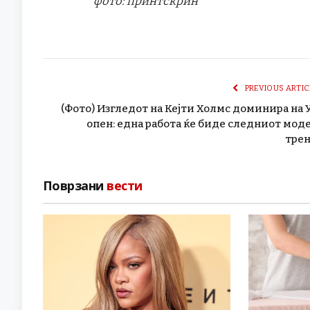
фото: принтскрин
PREVIOUS ARTIC
(Фото) Изгледот на Кејти Холмс доминира на 
опен: една работа ќе биде следниот мод
тре
Поврзани
вести