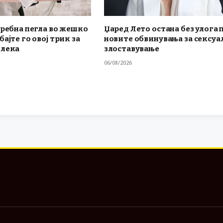
требна пегла во жешко
Џаред Лето остана без улога 
ајте го овој трик за
новите обвинувања за сексуа
блека
злоставување
06/08/2026