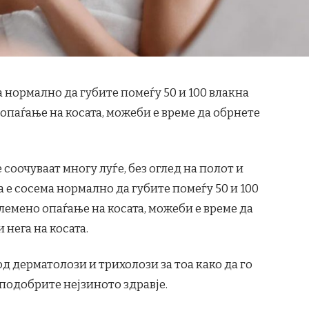
 нормално да губите помеѓу 50 и 100 влакна
опаѓање на косата, можеби е време да обрнете
 соочуваат многу луѓе, без оглед на полот и
а е сосема нормално да губите помеѓу 50 и 100
лемено опаѓање на косата, можеби е време да
нега на косата.
д дерматолози и трихолози за тоа како да го
 подобрите нејзиното здравје.