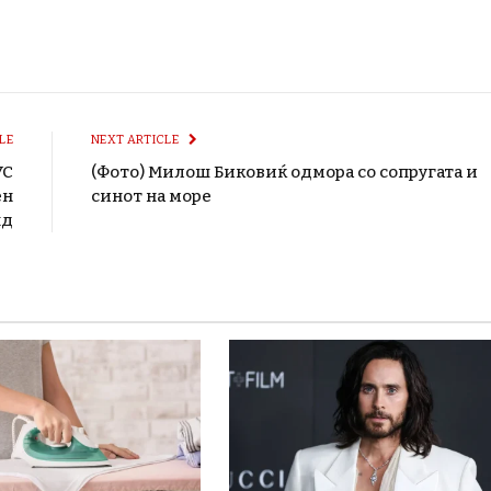
LE
NEXT ARTICLE
УС
(Фото) Милош Биковиќ одмора со сопругата и
ен
синот на море
нд