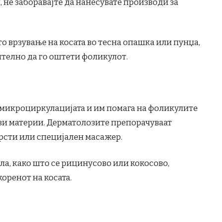
 не заборавајте да нанесувате производи за
то врзување на косата во тесна опашка или пунџа,
телно да го оштети фоликулот.
 микроциркулацијата и им помага на фоликулите
ви материи. Дерматолозите препорачуваат
прсти или специјален масажер.
а, како што се рицинусово или кокосово,
оренот на косата.