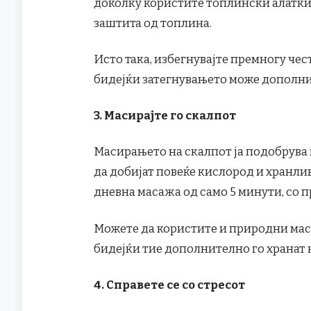
доколку користите топлински алатки,
заштита од топлина.
Исто така, избегнувајте премногу чес
бидејќи затегнувањето може дополни
3. Масирајте го скалпот
Масирањето на скалпот ја подобрува
да добијат повеќе кислород и хранли
дневна масажа од само 5 минути, со 
Можете да користите и природни масл
бидејќи тие дополнително го хранат к
4. Справете се со стресот