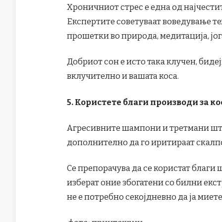
Хроничниот стрес е една од најчестит
Експертите советуваат воведување те
прошетки во природа, медитација, јог
Добриот сон е исто така клучен, бидеј
вклучително и вашата коса.
5. Користете благи производи за ко
Агресивните шампони и третмани шт
дополнително да го иритираат скалпот
Се препорачува да се користат благи 
изберат оние збогатени со билни екс
не е потребно секојдневно да ја миете