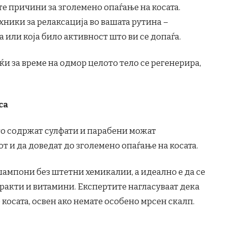
е причини за зголемено опаѓање на косата.
хники за релаксација во вашата рутина –
а или која било активност што ви се допаѓа.
ќи за време на одмор целото тело се регенерира,
са
о содржат сулфати и парабени можат
 и да доведат до зголемено опаѓање на косата.
шампони без штетни хемикалии, а идеално е да се
тракти и витамини. Експертите нагласуваат дека
 косата, освен ако немате особено мрсен скалп.