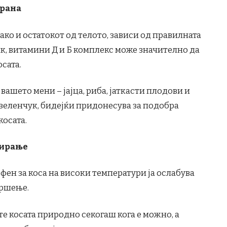
храна
ако и остатокот од телото, зависи од правилната
нк, витамини Д и Б комплекс може значително да
сата.
вашето мени – јајца, риба, јаткасти плодови и
 зеленчук, бидејќи придонесува за подобра
косата.
зирање
 фен за коса на високи температури ја ослабува
кршење.
е косата природно секогаш кога е можно, а