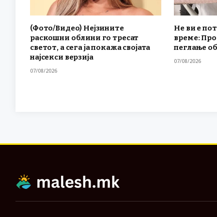
(Фото/Видео) Нејзините
Не ви е по
раскошни облини го тресат
време: Проб
светот, а сега ја покажа својата
пеглање о
најсекси верзија
07/08/2026
07/08/2026