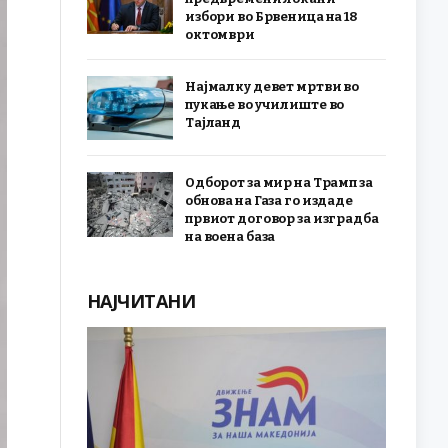
избори во Брвеница на 18
октомври
Најмалку девет мртви во
пукање во училиште во
Тајланд
Одборот за мир на Трамп за
обнова на Газа го издаде
првиот договор за изградба
на воена база
НАЈЧИТАНИ