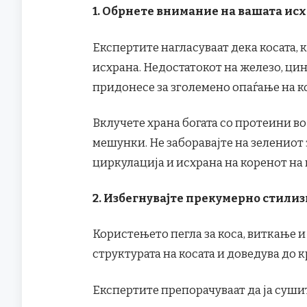
1. Обрнете внимание на вашата ис
Експертите нагласуваат дека косата, к
исхрана. Недостатокот на железо, ци
придонесе за зголемено опаѓање на ко
Вклучете храна богата со протеини во 
мешунки. Не заборавајте на зелениот
циркулација и исхрана на коренот на 
2. Избегнувајте прекумерно стили
Користењето пегла за коса, виткање и
структурата на косата и доведува до 
Експертите препорачуваат да ја сушит