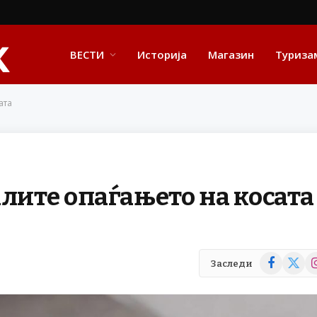
ВЕСТИ
Историја
Магазин
Туриза
ата
алите опаѓањето на косата
Facebook
X
In
Заследи
(Twitte