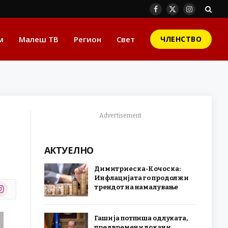
Facebook
X
Instagram
(Twitter)
м
Малеш ТВ
Регион
Свет
ЧЛЕНСТВО
Advertisement
АКТУЕЛНО
Димитриеска-Кочоска:
Инфлацијата го продолжи
stagram
трендот на намалување
r)
Гаши ја потпиша одлуката,
предвремени локани