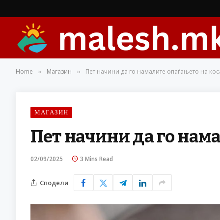
Home
Магазин
Пет начини да го намалите опаѓањето на кос
»
»
МАГАЗИН
Пет начини да го нам
02/09/2025
3 Mins Read
Сподели