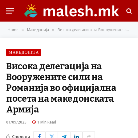
Home
Македонија
Висока делегација на Вооружените сили на Романија во официјална посета на македонската Армија
»
»
МАКЕДОНИЈА
Висока делегација на
Вооружените сили на
Романија во официјална
посета на македонската
Армија
01/09/2025
1 Min Read
Сподели