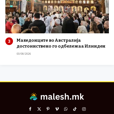
Македонците во Австралија
достоинствено го одбележаа Илинден
03/08/2026
Facebook
X
Pinterest
Vimeo
WhatsApp
TikTok
Instagram