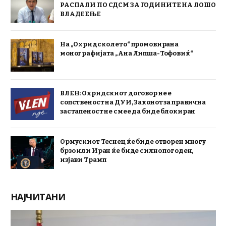
РАСПАЛИ ПО СДСМ ЗА ГОДИНИТЕ НА ЛОШО
ВЛАДЕЕЊЕ
На „Охридско лето“ промовирана
монографијата „Ана Липша-Тофовиќ“
ВЛЕН: Охридскиот договор не е
сопственост на ДУИ, Законот за правична
застапеност не смее да биде блокиран
Ормускиот Теснец ќе биде отворен многу
брзо или Иран ќе биде силно погоден,
изјави Трамп
НАЈЧИТАНИ