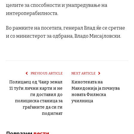
целите за способности и унапредување на
интероперабилноста.
Во рамките на посетата, генерал Влад ќе се сретне
и со министерот за одбрана, Владо Мисајловски.
PREVIOUS ARTICLE
NEXT ARTICLE
Полицаец од Чаир земал
Кинотеката на
11 туѓи лични карти и не
Македонија ја почнува
ги доставил до
новата Филмска
полициска станица за
училница
граѓаните да си ги
подигнат
Поврзани
вести