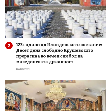
123 години од Илинденското востание:
Десет дена слободно Крушево што
прераснаа во вечен симбол на
македонската државност
02/08/2026