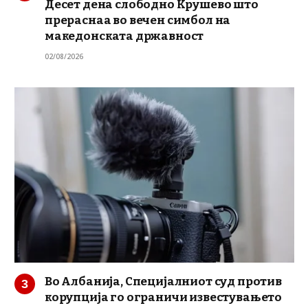
Десет дена слободно Крушево што
прераснаа во вечен симбол на
македонската државност
02/08/2026
Во Албанија, Специјалниот суд против
корупција го ограничи известувањето