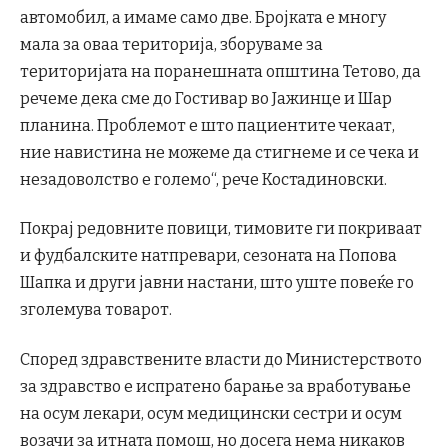
автомобил, а имаме само две. Бројката е многу
мала за оваа територија, зборуваме за
територијата на поранешната општина Тетово, да
речеме дека сме до Гостивар во Јажинце и Шар
планина. Проблемот е што пациентите чекаат,
ние навистина не можеме да стигнеме и се чека и
незадоволство е големо“, рече Костадиновски.
Покрај редовните повици, тимовите ги покриваат
и фудбалските натпревари, сезоната на Попова
Шапка и други јавни настани, што уште повеќе го
зголемува товарот.
Според здравствените власти до Министерството
за здравство е испратено барање за вработување
на осум лекари, осум медицински сестри и осум
возачи за итната помош, но досега нема никаков