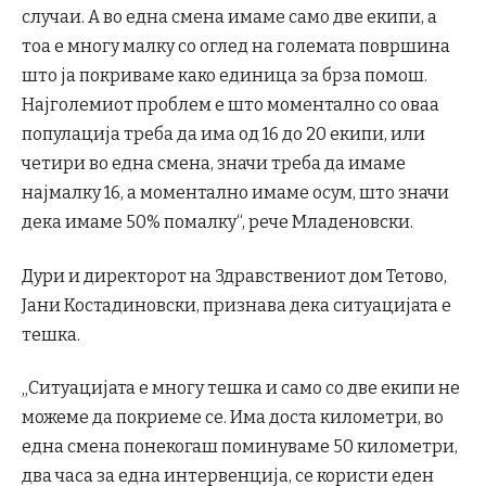
случаи. А во една смена имаме само две екипи, а
тоа е многу малку со оглед на големата површина
што ја покриваме како единица за брза помош.
Најголемиот проблем е што моментално со оваа
популација треба да има од 16 до 20 екипи, или
четири во една смена, значи треба да имаме
најмалку 16, а моментално имаме осум, што значи
дека имаме 50% помалку“, рече Младеновски.
Дури и директорот на Здравствениот дом Тетово,
Јани Костадиновски, признава дека ситуацијата е
тешка.
„Ситуацијата е многу тешка и само со две екипи не
можеме да покриеме се. Има доста километри, во
една смена понекогаш поминуваме 50 километри,
два часа за една интервенција, се користи еден