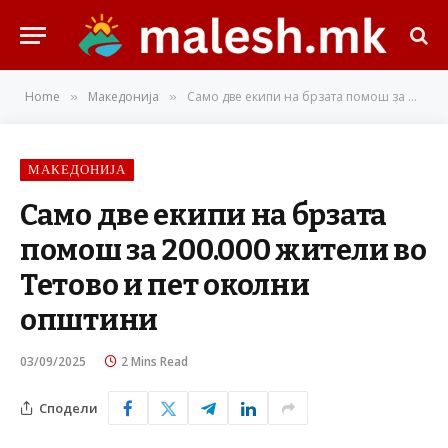
Home
Македонија
Само две екипи на брзата помош за 200.000 жители во Тетово и пет околни општини
»
»
МАКЕДОНИЈА
Само две екипи на брзата
помош за 200.000 жители во
Тетово и пет околни
општини
03/09/2025
2 Mins Read
Сподели