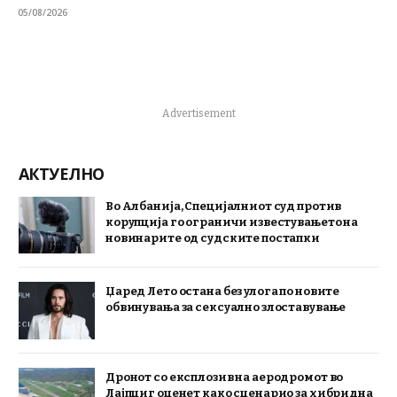
05/08/2026
Advertisement
АКТУЕЛНО
Во Албанија, Специјалниот суд против
корупција го ограничи известувањето на
новинарите од судските постапки
Џаред Лето остана без улога по новите
обвинувања за сексуално злоставување
Дронот со експлозив на аеродромот во
Лајпциг оценет како сценарио за хибридна