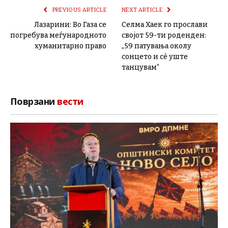
PREVIOUS ARTICLE
NEXT ARTICLE
Лазарини: Во Газа се
Селма Хаек го прослави
погребува меѓународното
својот 59-ти роденден:
хуманитарно право
„59 патувања околу
сонцето и сè уште
танцувам“
Поврзани
вести