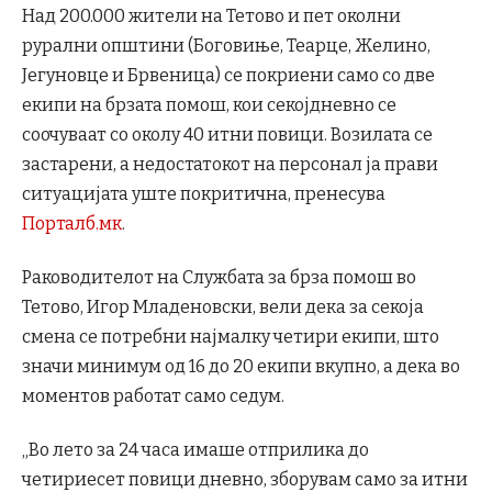
Над 200.000 жители на Тетово и пет околни
рурални општини (Боговиње, Теарце, Желино,
Јегуновце и Брвеница) се покриени само со две
екипи на брзата помош, кои секојдневно се
соочуваат со околу 40 итни повици. Возилата се
застарени, а недостатокот на персонал ја прави
ситуацијата уште покритична, пренесува
Порталб.мк
.
Раководителот на Службата за брза помош во
Тетово, Игор Младеновски, вели дека за секоја
смена се потребни најмалку четири екипи, што
значи минимум од 16 до 20 екипи вкупно, а дека во
моментов работат само седум.
„Во лето за 24 часа имаше отприлика до
четириесет повици дневно, зборувам само за итни