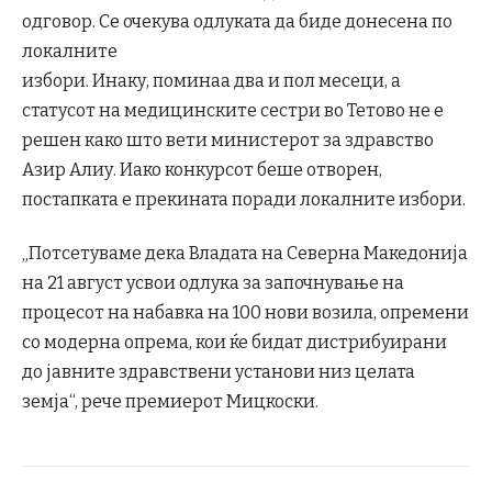
одговор. Се очекува одлуката да биде донесена по
локалните
избори. Инаку, поминаа два и пол месеци, а
статусот на медицинските сестри во Тетово не е
решен како што вети министерот за здравство
Азир Алиу. Иако конкурсот беше отворен,
постапката е прекината поради локалните избори.
„Потсетуваме дека Владата на Северна Македонија
на 21 август усвои одлука за започнување на
процесот на набавка на 100 нови возила, опремени
со модерна опрема, кои ќе бидат дистрибуирани
до јавните здравствени установи низ целата
земја“, рече премиерот Мицкоски.