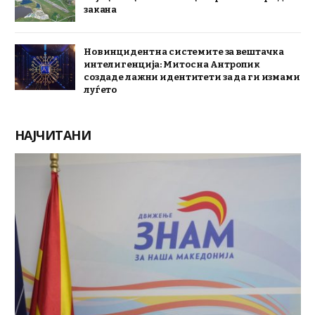
закана
Нов инцидент на системите за вештачка
интелигенција: Митос на Антропик
создаде лажни идентитети за да ги измами
луѓето
НАЈЧИТАНИ