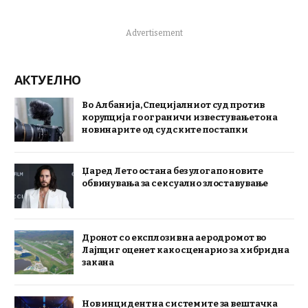
Advertisement
АКТУЕЛНО
Во Албанија, Специјалниот суд против
корупција го ограничи известувањето на
новинарите од судските постапки
Џаред Лето остана без улога по новите
обвинувања за сексуално злоставување
Дронот со експлозив на аеродромот во
Лајпциг оценет како сценарио за хибридна
закана
Нов инцидент на системите за вештачка