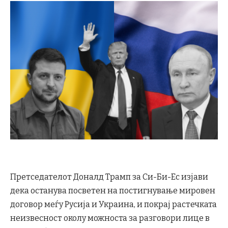
Претседателот Доналд Трамп за Си-Би-Ес изјави
дека останува посветен на постигнување мировен
договор меѓу Русија и Украина, и покрај растечката
неизвесност околу можноста за разговори лице в