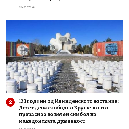
08/05/2026
123 години од Илинденското востание:
Десет дена слободно Крушево што
прераснаа во вечен симбол на
македонската државност