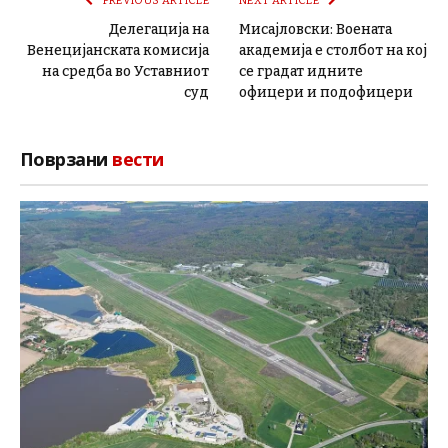
PREVIOUS ARTICLE
NEXT ARTICLE
Делегација на
Мисајловски: Воената
Венецијанската комисија
академија е столбот на кој
на средба во Уставниот
се градат идните
суд
офицери и подофицери
Поврзани
вести