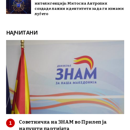
интелигенција: Митос на Антропик
создаде лажни идентитети за да ги измами
луѓето
НАЈЧИТАНИ
Советничка на ЗНАМ во Прилеп ја
напушти партијата