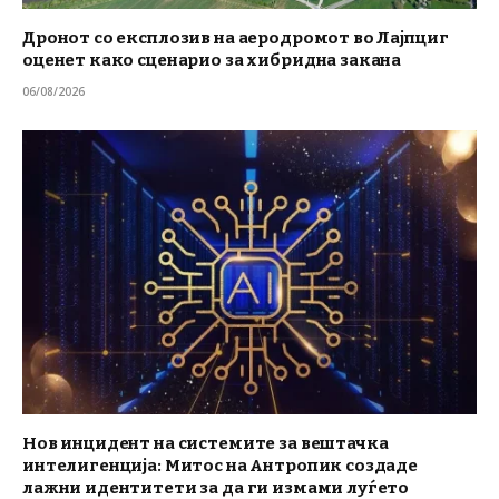
Дронот со експлозив на аеродромот во Лајпциг
оценет како сценарио за хибридна закана
06/08/2026
Нов инцидент на системите за вештачка
интелигенција: Митос на Антропик создаде
лажни идентитети за да ги измами луѓето