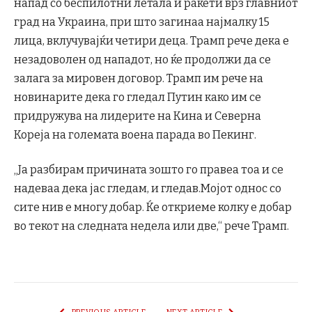
напад со беспилотни летала и ракети врз главниот
град на Украина, при што загинаа најмалку 15
лица, вклучувајќи четири деца. Трамп рече дека е
незадоволен од нападот, но ќе продолжи да се
залага за мировен договор. Трамп им рече на
новинарите дека го гледал Путин како им се
придружува на лидерите на Кина и Северна
Кореја на големата воена парада во Пекинг.
„Ја разбирам причината зошто го правеа тоа и се
надеваа дека јас гледам, и гледав.Мојот однос со
сите нив е многу добар. Ќе откриеме колку е добар
во текот на следната недела или две,“ рече Трамп.