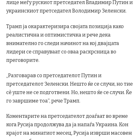
лице меѓу рускиот претседател Владимир Путин и
украинскиот претседател Володимир Зеленски.
Трамп ја окарактеризира својата позиција како
реалистична и оптимистичка и рече дека
внимателно го следи начинот на кој двајцата
лидери се справуваат со оваа раскрсница во
преговорите.
„Разговарав со претседателот Путин и
претседателот Зеленски. Нешто ќе се случи, но тие
сè уште не се подготвени. Но, нешто ќе се случи. Ќе
го завршиме тоа“, рече Трамп.
Коментарите на претседателот доаѓаат во време
кога Русија продолжува да ја напаѓа Украина. Кон
крајот на минатиот месец, Русија изврши масовен