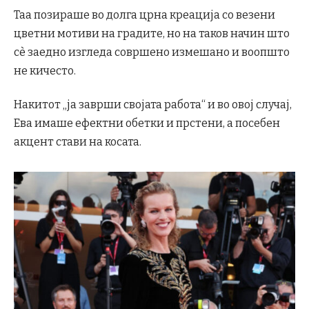
Таа позираше во долга црна креација со везени
цветни мотиви на градите, но на таков начин што
сè заедно изгледа совршено измешано и воопшто
не кичесто.
Накитот „ја заврши својата работа“ и во овој случај,
Ева имаше ефектни обетки и прстени, а посебен
акцент стави на косата.