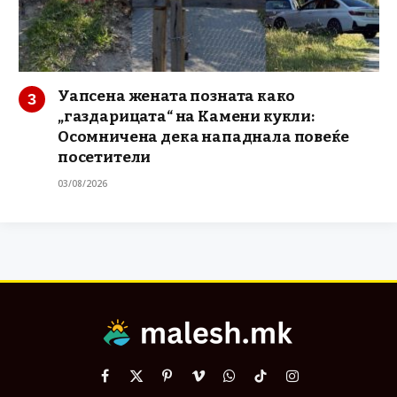
Уапсена жената позната како
„газдарицата“ на Камени кукли:
Осомничена дека нападнала повеќе
посетители
03/08/2026
Facebook
X
Pinterest
Vimeo
WhatsApp
TikTok
Instagram