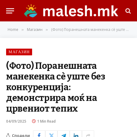
Home
Магазин
(Фото) Поранешната манекенка сè уште без конкуренција: демонстрира моќ на црвениот тепих
»
»
МАГАЗИН
(Фото) Поранешната
манекенка сè уште без
конкуренција:
демонстрира моќ на
црвениот тепих
04/09/2025
1 Min Read
Сподели