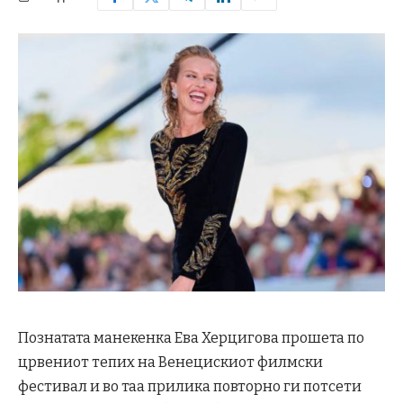
Познатата манекенка Ева Херцигова прошета по
црвениот тепих на Венецискиот филмски
фестивал и во таа прилика повторно ги потсети