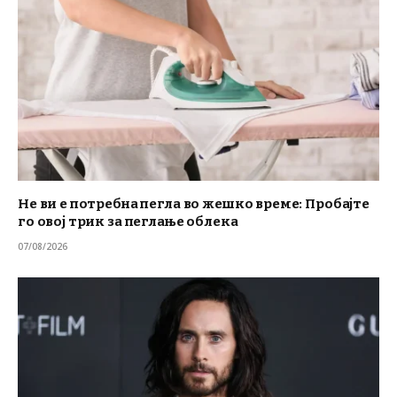
Не ви е потребна пегла во жешко време: Пробајте
го овој трик за пеглање облека
07/08/2026