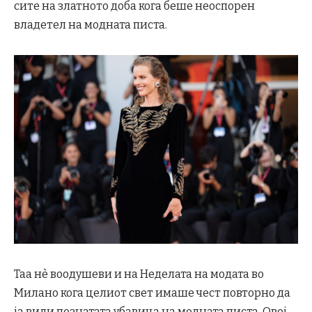
сите на златното доба кога беше неоспорен
владетел на модната писта.
Таа нè воодушеви и на Неделата на модата во
Милано кога целиот свет имаше чест повторно да
ја види познатата убавица на модната писта. Овој