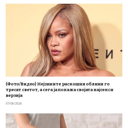
(Фото/Видео) Нејзините раскошни облини го
тресат светот, а сега ја покажа својата најсекси
верзија
07/08/2026