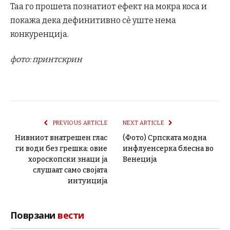
Таа го прошета познатиот ефект на мокра коса и
покажа дека дефинитивно сè уште нема
конкуренција.
фото: принтскрин
PREVIOUS ARTICLE
NEXT ARTICLE
Нивниот внатрешен глас
(Фото) Српската модна
ги води без грешка: овие
инфлуенсерка блесна во
хороскопски знаци ја
Венеција
слушаат само својата
интуиција
Поврзани
вести