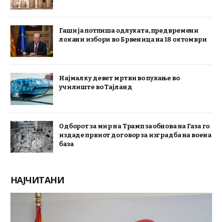
Гаши ја потпиша одлуката, предвремени
локани избори во Брвеница на 18 октомври
Најмалку девет мртви во пукање во
училиште во Тајланд
Одборот за мир на Трамп за обнова на Газа го
издаде првиот договор за изградба на воена
база
НАЈЧИТАНИ