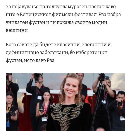
За појавување на толку гламурозен настан како
што е Венецискиот филмски фестивал, Ева избра
уникатен фустан и ги покажа своите модни
вештини.
Кога сакате да бидете класични, елегантни и
дефинитивно забележани, ќе изберете црн
фустан, исто како Ева.