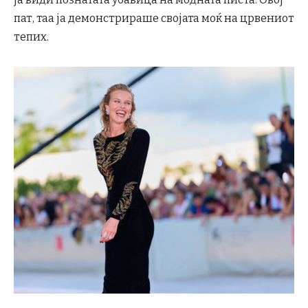
пат, таа ја демонстрираше својата моќ на црвениот
тепих.