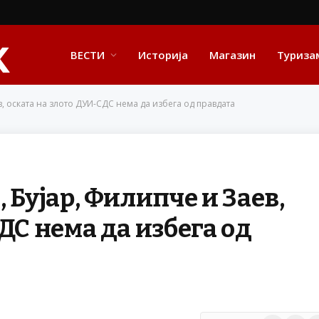
ВЕСТИ
Историја
Магазин
Туриза
в, оската на злото ДУИ-СДС нема да избега од правдата
 Бујар, Филипче и Заев,
ДС нема да избега од