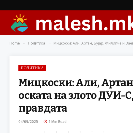
Home
Политика
Mицкоски: Али, Артан, Бујар, Филипче и Зае
»
»
ПОЛИТИКА
Mицкоски: Али, Артан,
оската на злото ДУИ-С
правдата
04/09/2025
1 Min Read