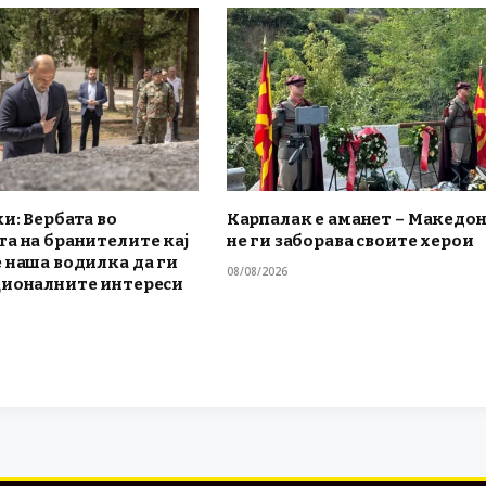
и: Вербата во
Карпалак е аманет – Македон
а на бранителите кај
не ги заборава своите херои
 наша водилка да ги
08/08/2026
ционалните интереси