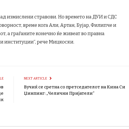
зад измислени стравови. Но времето на ДУИ и СДС
оворност, време кога Али, Артан, Бујар, Филипче и
от, а граѓаните конечно ќе живеат во правна
и институции“, рече Мицкоски.
LE
NEXT ARTICLE
ов
Вучиќ се сретна со претседателот на Кина Си
де
Џинпинг: „Челични Пријатели“
ик