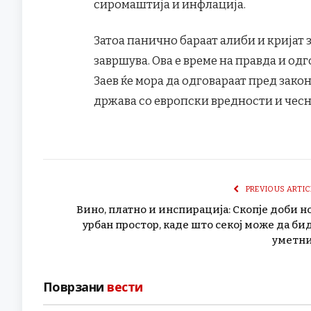
сиромаштија и инфлација.
Затоа панично бараат алиби и кријат 
завршува. Ова е време на правда и одг
Заев ќе мора да одговараат пред закон
држава со европски вредности и чесн
PREVIOUS ARTIC
Вино, платно и инспирација: Скопје доби н
урбан простор, каде што секој може да би
уметн
Поврзани
вести