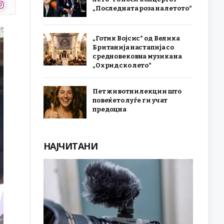
stagram
„Последната роза на летото“
r)
„Готик Војсис“ од Велика
Британија настапија со
средновековна музика на
„Охридско лето“
Пет животни лекции што
повеќето луѓе ги учат
предоцна
НАЈЧИТАНИ