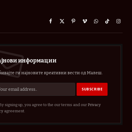
Facebook
X
Pinterest
Vimeo
WhatsApp
TikTok
Instag
(Twitter)
ајнови информации
ивајте ги најновите креативни вести од Малеш.
By signing up, you agree to the our terms and our
Privacy
cy
agreement.