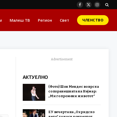
Facebook
X
Instagram
(Twitter)
м
Малеш ТВ
Регион
Свет
ЧЛЕНСТВО
Advertisement
АКТУЕЛНО
(Фото) Шон Мендес во врска
со поранешната на Нејмар:
„Ми го промени животот“
ЕУ вечерта на „Охридско
лето“ го носи концертот