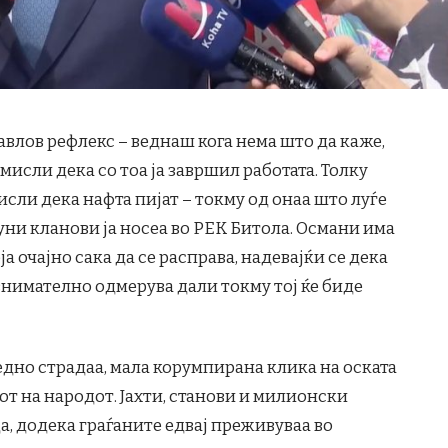
Павлов рефлекс – веднаш кога нема што да каже,
и мисли дека со тоа ја завршил работата. Толку
сли дека нафта пијат – токму од онаа што луѓе
уни кланови ја носеа во РЕК Битола. Османи има
 очајно сака да се расправа, надевајќи се дека
внимателно одмерува дали токму тој ќе биде
дно страдаа, мала корумпирана клика на оската
бот на народот. Јахти, станови и милионски
а, додека граѓаните едвај преживуваа во