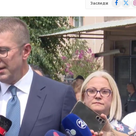
Facebook
X
In
Заследи
(Twitte