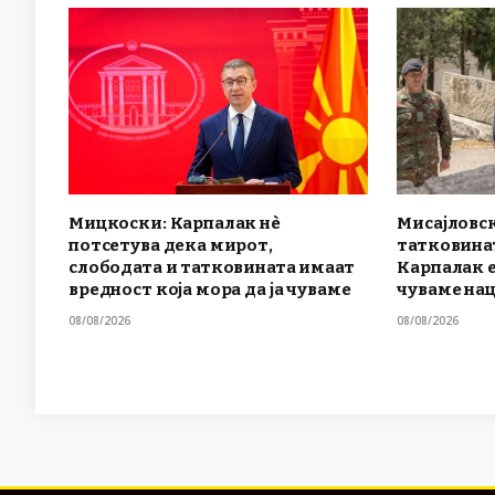
Мицкоски: Карпалак нè
Мисајловск
потсетува дека мирот,
татковинат
слободата и татковината имаат
Карпалак е
вредност која мора да ја чуваме
чуваме на
08/08/2026
08/08/2026