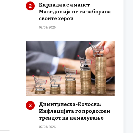
Карпалак е аманет –
Македонија не ги заборава
своите херои
08/08/2026
Димитриеска-Кочоска:
Инфлацијата го продолжи
трендот на намалување
07/08/2026