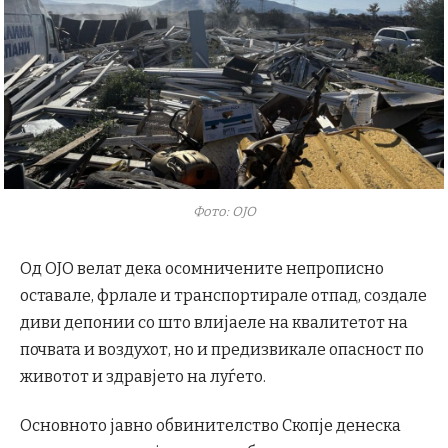
Фото: ОЈО
Од ОЈО велат дека осомничените непрописно
оставале, фрлале и транспортирале отпад, создале
диви депонии со што влијаеле на квалитетот на
почвата и воздухот, но и предизвикале опасност по
животот и здравјето на луѓето.
Основното јавно обвинителство Скопје денеска