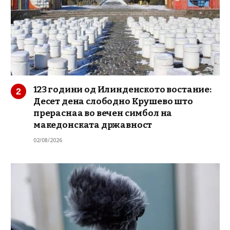
123 години од Илинденското востание:
Десет дена слободно Крушево што
прераснаа во вечен симбол на
македонската државност
02/08/2026