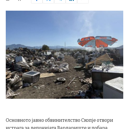
Основното јавно обвинителство Скопје отвори
истрага за депонијата Вардариште и побара