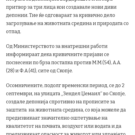
притвор за три лица кои создавале нови диви
депонии. Тие ќе одговараат за кривично дело
загрозување на животната средина и природата со
отпад.
Од Министерството за внатрешни работи
информираат дека кривичните пријави се
поснесени по брза постапка против М.М.(54), А.А.
(28) и Ф.А.(41), сите од Скопје.
Осомничените, подолг временски период, се до 2
септември, на улицата „Зендел Џемаил“ во Скопје,
создале депонија спротивно на прописите за
заштита на животната средина, со која можеле да
предизвикаат значително оштетување на
квалитетот на почвата, воздухот или водата и да
предизвикаат опасност за животот или здравјето