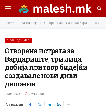
Home
Македонија
Отворена истрага за Вардариште, три лица добија притвор бидејќи создавале нови диви депонии
»
»
МАКЕДОНИЈА
Отворена истрага за
Вардариште, три лица
добија притвор бидејќи
создавале нови диви
депонии
04/09/2025
2 Mins Read
Сподели