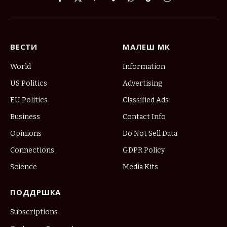
Facebook
X
Pinterest
Vimeo
WhatsApp
TikTok
Instagram
(Twitter)
ВЕСТИ
МАЛЕШ МК
World
Information
US Politics
Advertising
EU Politics
Classified Ads
Business
Contact Info
Opinions
Do Not Sell Data
Connections
GDPR Policy
Science
Media Kits
ПОДДРШКА
Subscriptions