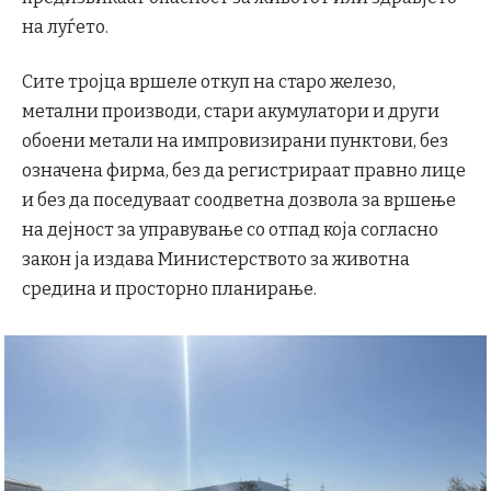
на луѓето.
Сите тројца вршеле откуп на старо железо,
метални производи, стари акумулатори и други
обоени метали на импровизирани пунктови, без
означена фирма, без да регистрираат правно лице
и без да поседуваат соодветна дозвола за вршење
на дејност за управување со отпад која согласно
закон ја издава Министерството за животна
средина и просторно планирање.