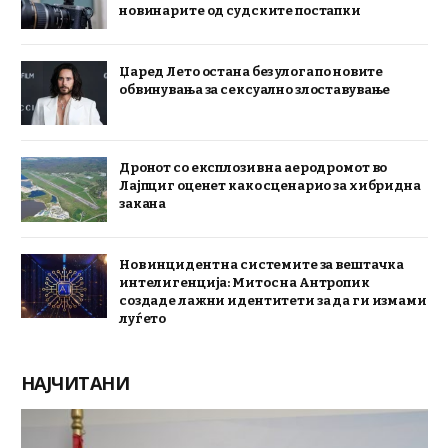
новинарите од судските постапки
Џаред Лето остана без улога по новите
обвинувања за сексуално злоставување
Дронот со експлозив на аеродромот во
Лајпциг оценет како сценарио за хибридна
закана
Нов инцидент на системите за вештачка
интелигенција: Митос на Антропик
создаде лажни идентитети за да ги измами
луѓето
НАЈЧИТАНИ