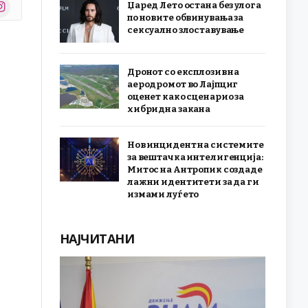
stagram
Џаред Лето остана без улога
r)
по новите обвинувања за
сексуално злоставување
Дронот со експлозив на
аеродромот во Лајпциг
оценет како сценарио за
хибридна закана
Нов инцидент на системите
за вештачка интелигенција:
Митос на Антропик создаде
лажни идентитети за да ги
измами луѓето
НАЈЧИТАНИ