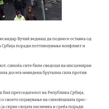
ксандар Вучиќ веднаш да поднесе оставка од
а Србија поради поттикнување конфликт и
от, синоќа сите биле сведоци на инсцениран
ила досега невидена брутална сила против
аш бил претседателот на Република Србија,
 со своето појавување на синоќешната прес-
ја скрие својата насмевка и среќа поради