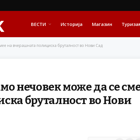
ВЕСТИ
Историја
Магазин
Туриза
смее на вчерашната полициска бруталност во Нови Сад
мо нечовек може да се см
ска бруталност во Нови