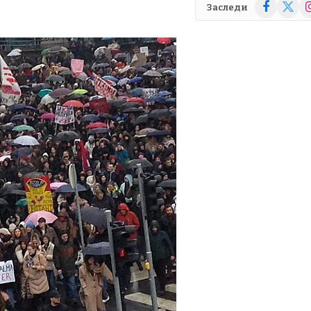
Facebook
X
In
Заследи
(Twitte