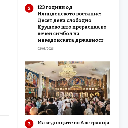
123 години од
Илинденското востание:
Десет дена слободно
Крушево што прераснаа во
вечен симбол на
македонската државност
02/08/2026
Македонците во Австралија