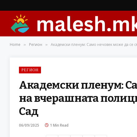
Home
Регион
Академски пленум: Само нечовек може да се 
»
»
РЕГИОН
Академски пленум: Са
на вчерашната полици
Сад
06/09/2025
1 Min Read