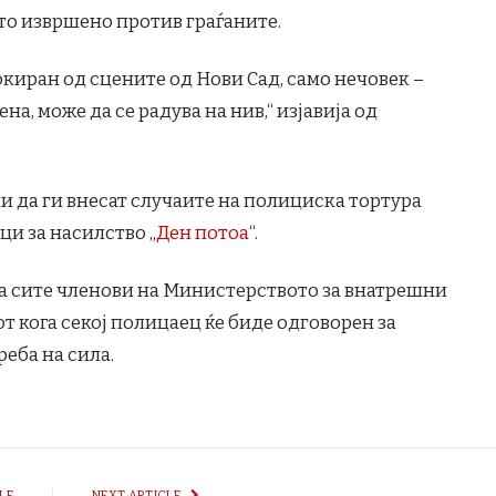
то извршено против граѓаните.
окиран од сцените од Нови Сад, само нечовек –
ена, може да се радува на нив,“ изјавија од
и да ги внесат случаите на полициска тортура
ци за насилство „
Ден потоа
“.
 сите членови на Министерството за внатрешни
т кога секој полицаец ќе биде одговорен за
еба на сила.
LE
NEXT ARTICLE