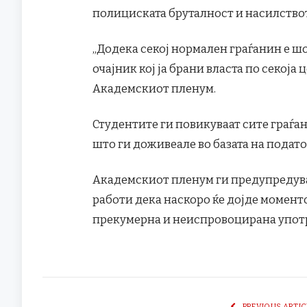
полициската бруталност и насилство
„Додека секој нормален граѓанин е ш
очајник кој ја брани власта по секоја ц
Академскиот пленум.
Студентите ги повикуваат сите граѓан
што ги доживеале во базата на подато
Академскиот пленум ги предупредува
работи дека наскоро ќе дојде моменто
прекумерна и неиспровоцирана употр
PREVIOUS ARTIC