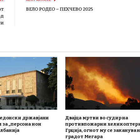
от
ВЕЛО РОДЕО – ПЕХЧЕВО 2025
од
ти
кедонски државјани
Двајца мртви во судир на
 за „персона нон
противпожарни хеликоптери
Албанија
Грција, огнот му се заканува 
градот Мегара