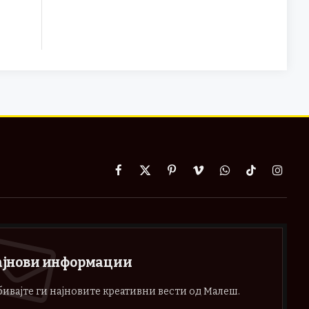
Facebook
X
Pinterest
Vimeo
WhatsApp
TikTok
Instag
(Twitter)
ајнови информации
ивајте ги најновите креативни вести од Малеш.