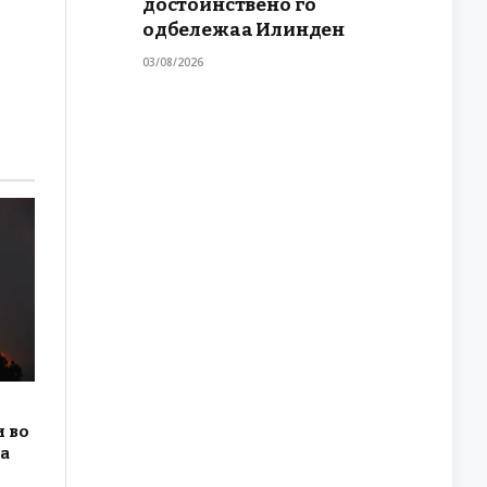
достоинствено го
одбележаа Илинден
03/08/2026
 во
на