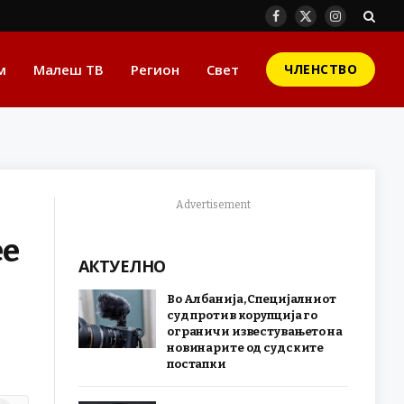
Facebook
X
Instagram
(Twitter)
м
Малеш ТВ
Регион
Свет
ЧЛЕНСТВО
Advertisement
ее
АКТУЕЛНО
Во Албанија, Специјалниот
суд против корупција го
ограничи известувањето на
новинарите од судските
постапки