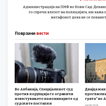
Администрација на ПМФ во Нови Сад: Декан
го спречи влезот на полицијата, им кажа 
мегафонот дека не се покане
Поврзани
вести
Во Албанија, Специјалниот суд
Двајца ма
против корупција го ограничи
прогласени
известувањето на новинарите од
грата“ во 
судските постапки
04/08/2026