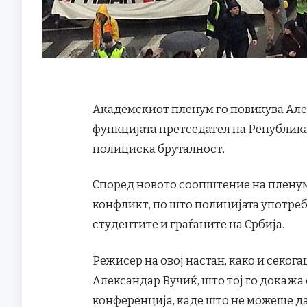
Академскиот пленум го повикува Але
функцијата претседател на Републик
полициска бруталност.
Според новото соопштение на пленум
конфликт, по што полицијата употреб
студентите и граѓаните на Србија.
Режисер на овој настан, како и секог
Александар Вучиќ, што тој го докажа
конференција, каде што не можеше да 