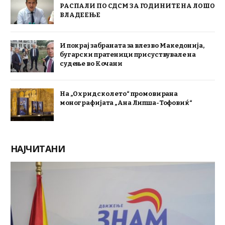
РАСПАЛИ ПО СДСМ ЗА ГОДИНИТЕ НА ЛОШО
ВЛАДЕЕЊЕ
И покрај забраната за влез во Македонија,
бугарски пратеници присуствувале на
судење во Кочани
На „Охридско лето“ промовирана
монографијата „Ана Липша-Тофовиќ“
НАЈЧИТАНИ