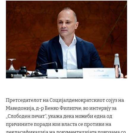
Претседателот на Социјалдемократскиот сојуз на
Македонија, д-р Венко Филипче, во интервју за
„Слободен печат“, укажа дека можеби една од
причините поради кои власта се противи на
декласификација на документацијата поврзана со