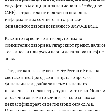
случајот во Агенцијата за национална безбедност
(АНБ) е стравот да не излезат на виделина
информации за сомнителни странски
финансиски извори поврзани со ВМРО-ДПМНЕ.
Како што тој вели во интервјуто, имало
сомнителни извори на унгарскиот кредит, дали се
тоа кинески или руски пари и дека за тоа никој не
знае.
„Гледате каков е сојузот помеѓу Русија и Кина на
светско ниво. Дел од сознанијата во врска со
финансии кои доаѓаа за време на нашето
владеење кон некои структури – исто така. Можеби
е тоа една од темите коишто ќе излезат ако се
декласифицираат овие податоци сега од АНБ.
Мислам дека власта нема да го направи, поради