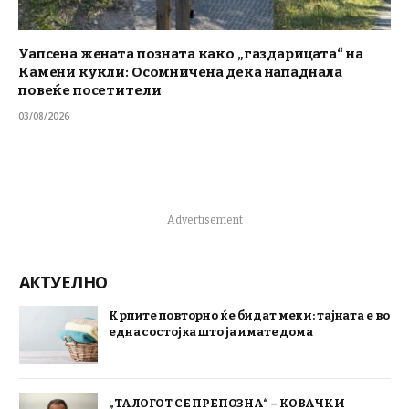
Уапсена жената позната како „газдарицата“ на
Камени кукли: Осомничена дека нападнала
повеќе посетители
03/08/2026
Advertisement
АКТУЕЛНО
Крпите повторно ќе бидат меки: тајната е во
една состојка што ја имате дома
„ТАЛОГОТ СЕ ПРЕПОЗНА“ – КОВАЧКИ