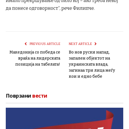
имало прекршување од било кој – ако треба некој
да понесе одговорност“, рече Филипче.
PREVIOUS ARTICLE
NEXT ARTICLE
Македонија со победа се
Во нов руски напад,
враќа на лидерската
запален објектот на
позиција на табелата!
украинската влада,
загинаа три лица меѓу
кои и едно бебе
Поврзани
вести