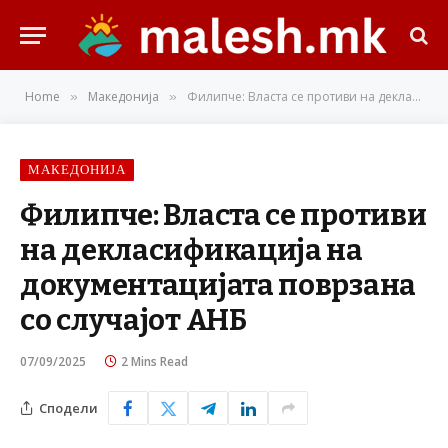
Home
Македонија
Филипче: Власта се противи на декласификација на документацијата поврзана со случајот АНБ
»
»
МАКЕДОНИЈА
Филипче: Власта се противи
на декласификација на
документацијата поврзана
со случајот АНБ
07/09/2025
2 Mins Read
Сподели