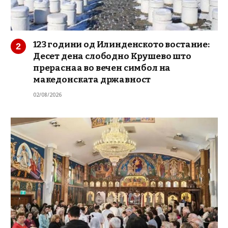
123 години од Илинденското востание:
Десет дена слободно Крушево што
прераснаа во вечен симбол на
македонската државност
02/08/2026