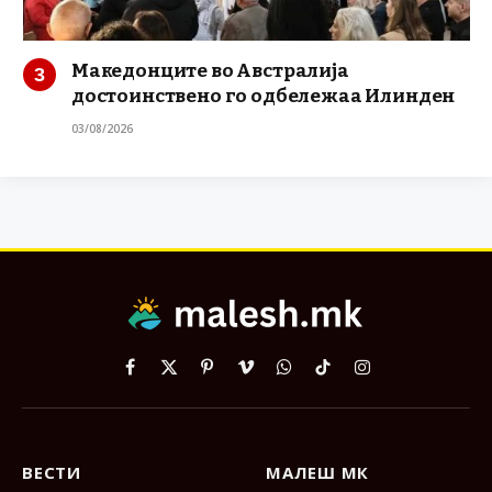
Македонците во Австралија
достоинствено го одбележаа Илинден
03/08/2026
Facebook
X
Pinterest
Vimeo
WhatsApp
TikTok
Instagram
(Twitter)
ВЕСТИ
МАЛЕШ МК