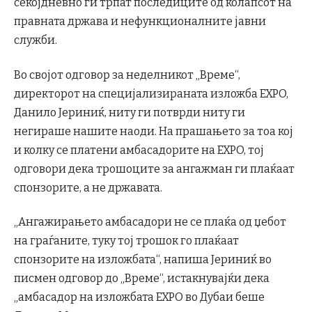
секојдневно ги трпат последиците од колапсот на
правната држава и нефункционалните јавни
служби.
Во својот одговор за неделникот „Време“,
директорот на специјализираната изложба EXPO,
Данило Јериниќ, ниту ги потврди ниту ги
негираше нашите наоди. На прашањето за тоа кој
и колку се платени амбасадорите на EXPO, тој
одговори дека трошоците за ангажман ги плаќаат
спонзорите, а не државата.
„Ангажирањето амбасадори не се плаќа од џебот
на граѓаните, туку тој трошок го плаќаат
спонзорите на изложбата“, напиша Јериниќ во
писмен одговор до „Време“, истакнувајќи дека
„амбасадор на изложбата EXPO во Дубаи беше