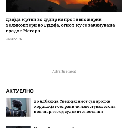
Двајца мртви во судир на противпожарни
хеликоптери во Грција, огнот му се заканува на
градот Мегара
03/08/2026
Advertisement
АКТУЕЛНО
Во Албанија, Специјалниот суд против
корупција го ограничи известувањето на
новинарите од судските постапки