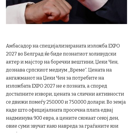
Амбасадор на специјализираната изложба EXPO
2027 во Белград ќе биде познатиот холивудски
актер и мајстор на боречки вештини, Џеки Чен,
дознава српскиот медиум „Време“. Цената на
ангажманот на Џеки Чен за потребите на
изложбата EXPO 2027 не е позната, а според
достапните извори, цената за слични активности
се движи помеѓу 250.000 и 750.000 долари. Во земја
каде што официјалната просечна плата едвај
надминува 900 евра, а цените скокаат секој ден,
овие суми звучат како навреда за граѓаните кои