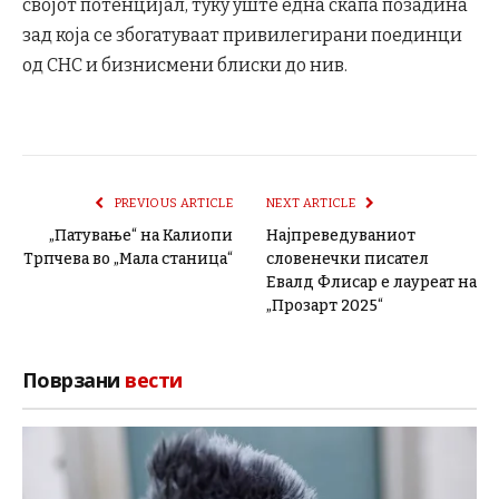
својот потенцијал, туку уште една скапа позадина
зад која се збогатуваат привилегирани поединци
од СНС и бизнисмени блиски до нив.
PREVIOUS ARTICLE
NEXT ARTICLE
„Патување“ на Калиопи
Најпреведуваниот
Трпчева во „Мала станица“
словенечки писател
Евалд Флисар е лауреат на
„Прозарт 2025“
Поврзани
вести