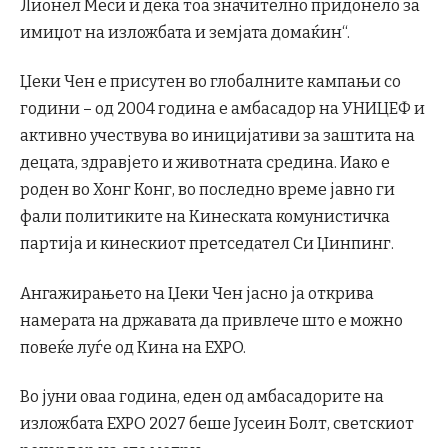
Лионел Меси и дека тоа значително придонело за
имиџот на изложбата и земјата домаќин“.
Џеки Чен е присутен во глобалните кампањи со
години – од 2004 година е амбасадор на УНИЦЕФ и
активно учествува во иницијативи за заштита на
децата, здравјето и животната средина. Иако е
роден во Хонг Конг, во последно време јавно ги
фали политиките на Кинеската комунистичка
партија и кинескиот претседател Си Џинпинг.
Ангажирањето на Џеки Чен јасно ја открива
намерата на државата да привлече што е можно
повеќе луѓе од Кина на EXPO.
Во јуни оваа година, еден од амбасадорите на
изложбата EXPO 2027 беше Јусеин Болт, светскиот