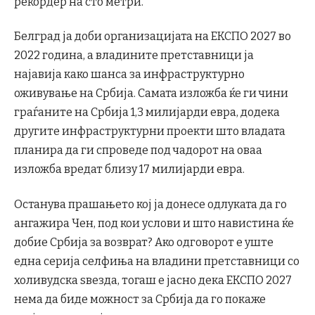
рекордер на сто метри.
Белград ја доби организацијата на ЕКСПО 2027 во
2022 година, а владините претставници ја
најавија како шанса за инфраструктурно
оживување на Србија. Самата изложба ќе ги чини
граѓаните на Србија 1,3 милијарди евра, додека
другите инфраструктурни проекти што владата
планира да ги спроведе под чадорот на оваа
изложба вредат близу 17 милијарди евра.
Останува прашањето кој ја донесе одлуката да го
ангажира Чен, под кои услови и што навистина ќе
добие Србија за возврат? Ако одговорот е уште
една серија селфиња на владини претставници со
холивудска ѕвезда, тогаш е јасно дека ЕКСПО 2027
нема да биде можност за Србија да го покаже