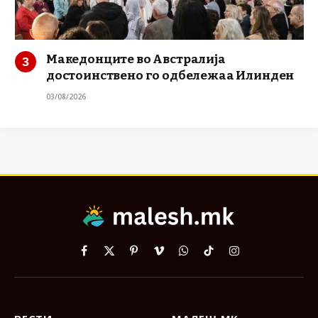
Македонците во Австралија
достоинствено го одбележаа Илинден
03/08/2026
Facebook
X
Pinterest
Vimeo
WhatsApp
TikTok
Instagram
(Twitter)