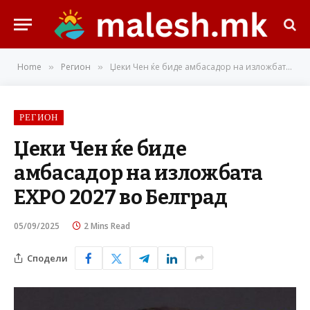
Home
Регион
Џеки Чен ќе биде амбасадор на изложбата EXPO 2027 во Белград
»
»
РЕГИОН
Џеки Чен ќе биде
амбасадор на изложбата
EXPO 2027 во Белград
05/09/2025
2 Mins Read
Сподели