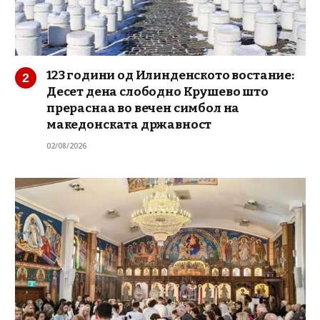
123 години од Илинденското востание:
Десет дена слободно Крушево што
прераснаа во вечен симбол на
македонската државност
02/08/2026