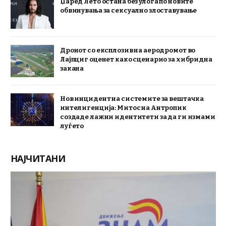
Џаред Лето остана без улога по новите
обвинувања за сексуално злоставување
Дронот со експлозив на аеродромот во
Лајпциг оценет како сценарио за хибридна
закана
Нов инцидент на системите за вештачка
интелигенција: Митос на Антропик
создаде лажни идентитети за да ги измами
луѓето
НАЈЧИТАНИ