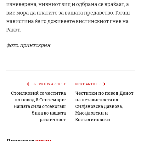
изневерена, нивниот ѕид и одбрана се враќаат, а
вие мора да платите за вашата предавство. Тогаш
навистина ќе го доживеете вистинскиот гнев на
Ракот.
фото: принтскрин
PREVIOUS ARTICLE
NEXT ARTICLE
Стоилковиќ со честитка
Честитки по повод Денот
по повод 8 Септември:
на независноста од
Нашата сила отсекогаш
Силјановска Давкова,
била во нашата
Мисајловски и
различност
Костадиновски
Поврзани
вести