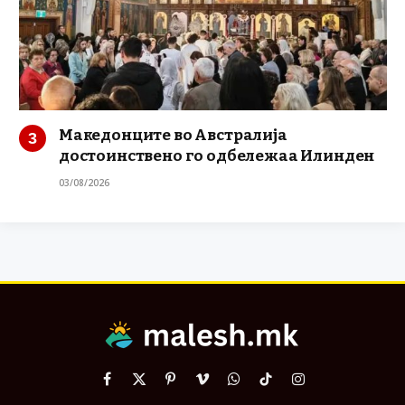
Македонците во Австралија
достоинствено го одбележаа Илинден
03/08/2026
Facebook
X
Pinterest
Vimeo
WhatsApp
TikTok
Instagram