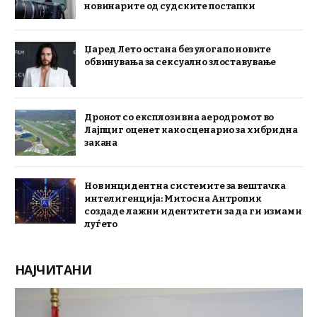
новинарите од судските постапки
Џаред Лето остана без улога по новите
обвинувања за сексуално злоставување
Дронот со експлозив на аеродромот во
Лајпциг оценет како сценарио за хибридна
закана
Нов инцидент на системите за вештачка
интелигенција: Митос на Антропик
создаде лажни идентитети за да ги измами
луѓето
НАЈЧИТАНИ