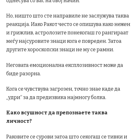
однесува со вас на овој начин.
Но, ништо што сте направиле не заслужува таква
реакција. Иако Ракот често се опишува како нежен
и грижлив, астролозите понекогаш го рангираат
меѓу најсуровите знаци кога е повреден. Затоа
другите хороскопски знаци не му се рамни.
Неговата емоционална експлозивност може да
биде разорна.
Кога се чувствува загрозен, точно знае каде да
„удри“ за да предизвика најмногу болка.
Како всушност да препознаете таква
личност?
Раковите се сурови затоа што секогаш се тивки и