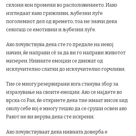
склони кон промени во расположението. Иако
изгледаат како грижливи, љубезни луѓе
поголемиот дел од времето, тоа не значи дека
секогаш се емотивни и љубезни луѓе.
Ако почувствува дека сте го предале на некој
начин, ќе направи сè за да ви го направи животот
мизерен. Нивните емоции се движат од
исклучително слатки до исклучително горчливи.
Тие се многу резервирани кога станува збор за
изразување на своите емоции. Ако се најдете во
врска со Рак, ќе откриете дека тие имаат висок ѕид
околу себе кој е многу тешко да се сруши освен ако
Ракот не ви верува дека сте искрени.
Ако почувствуваат дека нивната доверба е