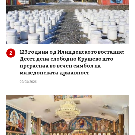
123 години од Илинденското востание:
Десет дена слободно Крушево што
прераснаа во вечен симбол на
македонската државност
02/08/2026