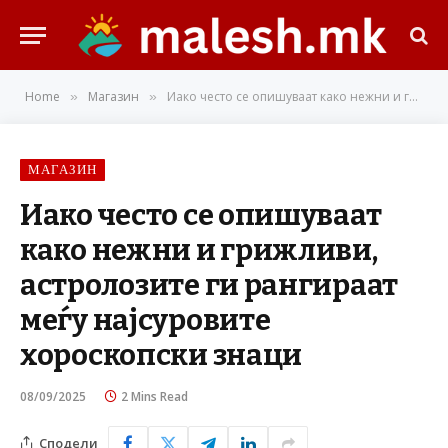
Home
Магазин
Иако често се опишуваат како нежни и грижливи, астролозите ги рангираат меѓу најсуровите хороскопски знаци
»
»
МАГАЗИН
Иако често се опишуваат
како нежни и грижливи,
астролозите ги рангираат
меѓу најсуровите
хороскопски знаци
08/09/2025
2 Mins Read
Сподели