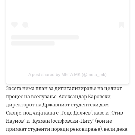
A post shared by META.MK (@meta_mk)
Засега нема план за дигитализирање на целиот
процес на вселување. Александар Каровски,
директорот на Државниот студентски дом –
Скопје, под чија капа е „Гоце Делчев“, како и „Стив
Наумов“ и „Кузман Јосифовски-Питу“ (кои не
примаат студенти поради реновирање), вели дека