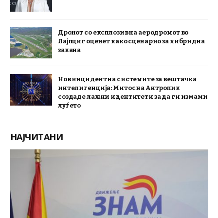
Дронот со експлозив на аеродромот во
Лајпциг оценет како сценарио за хибридна
закана
Нов инцидент на системите за вештачка
интелигенција: Митос на Антропик
создаде лажни идентитети за да ги измами
луѓето
НАЈЧИТАНИ