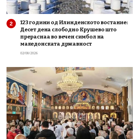
123 години од Илинденското востание:
Десет дена слободно Крушево што
прераснаа во вечен симбол на
македонската државност
02/08/2026