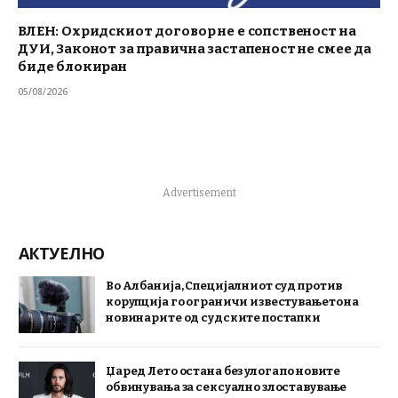
ВЛЕН: Охридскиот договор не е сопственост на
ДУИ, Законот за правична застапеност не смее да
биде блокиран
05/08/2026
Advertisement
АКТУЕЛНО
Во Албанија, Специјалниот суд против
корупција го ограничи известувањето на
новинарите од судските постапки
Џаред Лето остана без улога по новите
обвинувања за сексуално злоставување