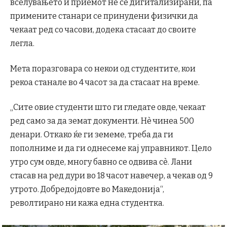
вселувањето и приемот не се дигитализирани, па
примените станари се принудени физички да
чекаат ред со часови, додека стасаат до своите
легла.
Мета поразговара со некои од студентите, кои
рекоа станале во 4 часот за да стасаат на време.
„Сите овие студенти што ги гледате овде, чекаат
ред само за да земат документи. Нè чинеа 500
денари. Откако ќе ги земеме, треба да ги
пополниме и да ги однесеме кај управникот. Цело
утро сум овде, многу бавно се одвива сè. Лани
стасав на ред дури во 18 часот навечер, а чекав од 9
утрото. Добредојдовте во Македонија“,
револтирано ни кажа една студентка.