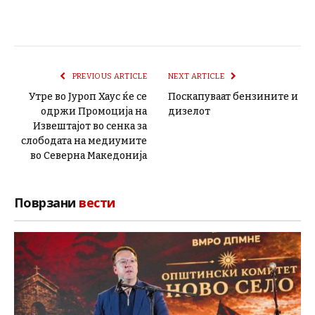
PREVIOUS ARTICLE
NEXT ARTICLE
Утре во Јуроп Хаус ќе се
Поскапуваат бензините и
одржи Промоција на
дизелот
Извештајот во сенка за
слободата на медиумите
во Северна Македонија
Поврзани
вести