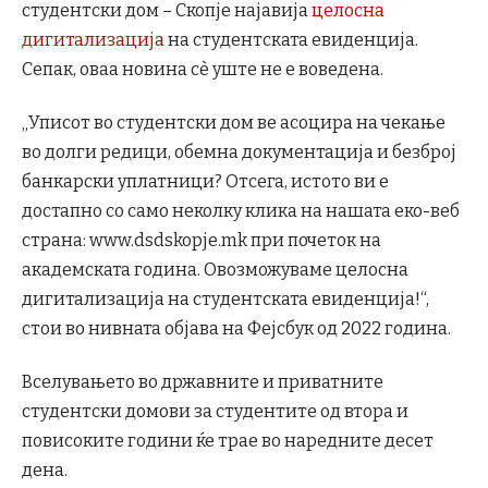
студентски дом – Скопје најавија
целосна
дигитализација
на студентската евиденција.
Сепак, оваа новина сè уште не е воведена.
„Уписот во студентски дом ве асоцира на чекање
во долги редици, обемна документација и безброј
банкарски уплатници? Отсега, истото ви е
достапно со само неколку клика на нашата еко-веб
страна: www.dsdskopje.mk при почеток на
академската година. Овозможуваме целосна
дигитализација на студентската евиденција!“,
стои во нивната објава на Фејсбук од 2022 година.
Вселувањето во државните и приватните
студентски домови за студентите од втора и
повисоките години ќе трае во наредните десет
дена.