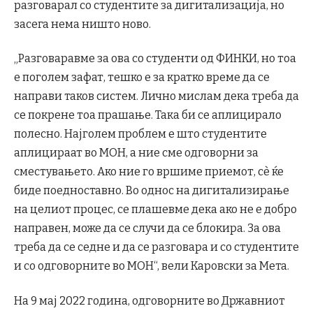
разговарал со студентите за дигитализација, но
засега нема ништо ново.
„Разговаравме за ова со студенти од ФИНКИ, но тоа
е поголем зафат, тешко е за кратко време да се
направи таков систем. Лично мислам дека треба да
се покрене тоа прашање. Така би се аплицирало
полесно. Најголем проблем е што студентите
аплицираат во МОН, а ние сме одговорни за
сместувањето. Ако ние го вршиме приемот, сè ќе
биде поедноставно. Во однос на дигитализирање
на целиот процес, се плашевме дека ако не е добро
направен, може да се случи да се блокира. За ова
треба да се седне и да се разговара и со студентите
и со одговорните во МОН“, вели Каровски за Мета.
На 9 мај 2022 година, одговорните во Државниот