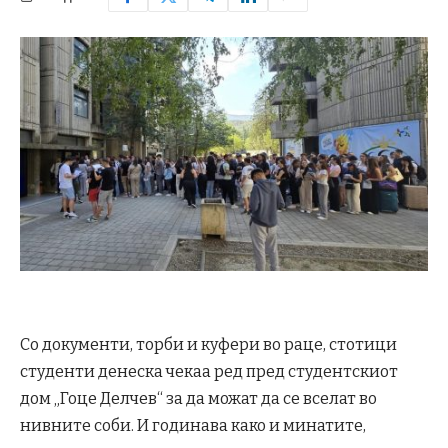
Со документи, торби и куфери во раце, стотици
студенти денеска чекаа ред пред студентскиот
дом „Гоце Делчев“ за да можат да се вселат во
нивните соби. И годинава како и минатите,