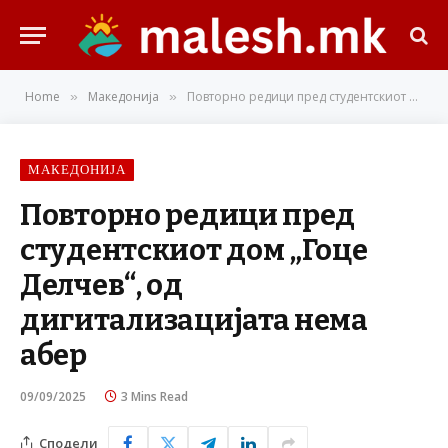
Home
Македонија
Повторно редици пред студентскиот дом „Гоце Делчев“, од дигитализацијата нема абер
»
»
МАКЕДОНИЈА
Повторно редици пред
студентскиот дом „Гоце
Делчев“, од
дигитализацијата нема
абер
09/09/2025
3 Mins Read
Сподели