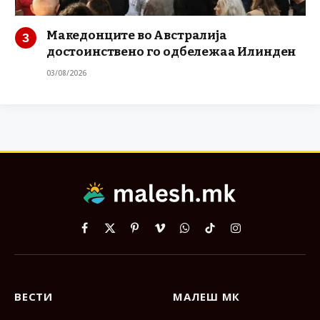
Македонците во Австралија
достоинствено го одбележаа Илинден
03/08/2026
Facebook
X
Pinterest
Vimeo
WhatsApp
TikTok
Instagram
(Twitter)
ВЕСТИ
МАЛЕШ МК