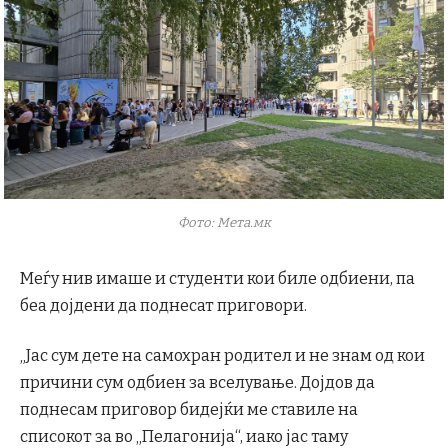
Фото: Мета.мк
Меѓу нив имаше и студенти кои биле одбиени, па
беа дојдени да поднесат приговори.
„Јас сум дете на самохран родител и не знам од кои
причини сум одбиен за вселување. Дојдов да
поднесам приговор бидејќи ме ставиле на
списокот за во „Пелагонија“, иако јас таму