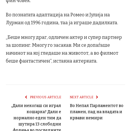
фин човек.
Во познатата адаптација на Ромео и Јулија на
Лурман од 1996 година, таа ја играше дадилката.
„Беше многу драг, одличен актер и супер партнер
за шопинг. Многу го засакав. Ми се допаѓаше
начинот на кој гледаше на животот, а во филмот
беше фантастичен“, истакна актерката.
PREVIOUS ARTICLE
NEXT ARTICLE
„Дали некогаш си играл
Во Непал Парламентот во
кошарка? Дали е
пламен, пад на владата и
нормално еден тим да
крвави немири
шутира 13 слободни
фрлања во последните