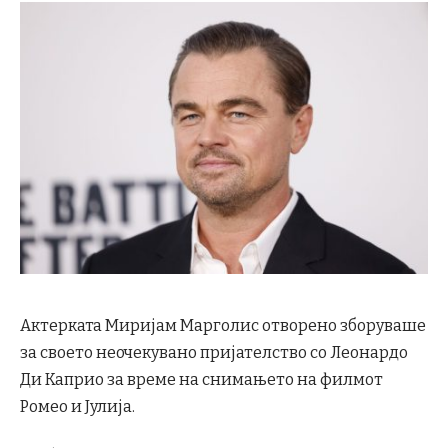
Актерката Миријам Марголис отворено зборуваше
за своето неочекувано пријателство со Леонардо
Ди Каприо за време на снимањето на филмот
Ромео и Јулија.