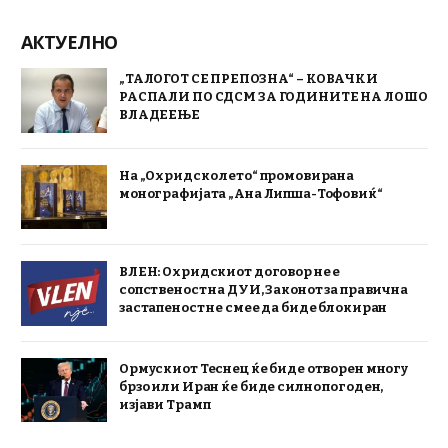
АКТУЕЛНО
„ТАЛОГОТ СЕ ПРЕПОЗНА“ – КОВАЧКИ
РАСПАЛИ ПО СДСМ ЗА ГОДИНИТЕ НА ЛОШО
ВЛАДЕЕЊЕ
На „Охридско лето“ промовирана
монографијата „Ана Липша-Тофовиќ“
ВЛЕН: Охридскиот договор не е
сопственост на ДУИ, Законот за правична
застапеност не смее да биде блокиран
Ормускиот Теснец ќе биде отворен многу
брзо или Иран ќе биде силно погоден,
изјави Трамп