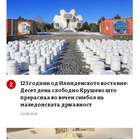
123 години од Илинденското востание:
Десет дена слободно Крушево што
прераснаа во вечен симбол на
македонската државност
02/08/2026