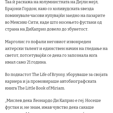
Таа ѝ раскажа на колумнистката на Дејли мејл,
Брајони Гордон, како со холивудската ѕвезда
поминувале часови купувајќи заедно на пазарите
во Мексико Сити, каде што носењето фустани од
страна на ДиКаприо довело до збунетост.
Марголис го пофали неговиот извонреден
актерски талент и единствен начин на гледање на
светот, потсетувајќи се дека го запознала кога
имал само 21 година.
Во подкастот The Life of Bryony, зборуваше за својата
кариера и ја промовираше автобиографската
книга The Little Book of Miriam.
„Мислев дека Леонардо Ди Каприо е геј. Носеше
фустан и, не знам, имав чувство дека сакаше