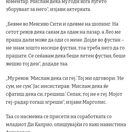
коментар. Мислам дека му годи кога луѓето
зборуваат за него“, изјави актерката.
„Бевме во Мексико Сити и одевме на шопинг. На
сетот реков дека сакам да одам на пазар, а Лео ме
праша дали може да оди со мене. Дојде во фустан –
не знам зошто носеше фустан, тоа треба него да го
прашате. Се сеќавам дека беше летен фустан, беше
жешко тој ден“, додаде таа.
„Му реков: ‘Мислам дека си геј.’ Тој ми одговори: ‘Не
сум, не сум.’ Јас инсистирав: ‘Мислам дека ќе
сфатиш дека си, грешиш.’ Сепак, тој не е геј. Мојот
геј-радар тогаш згреши“, изјави Марголис.
Таа со насмевка се присети на соработката со
младиот Ди Каприо, опишувајќи го како навистина