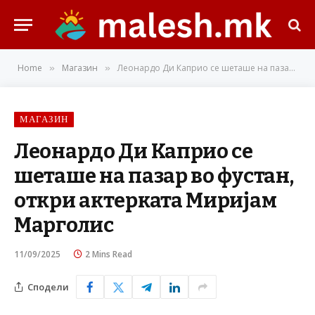
Home
Магазин
Леонардо Ди Каприо се шеташе на пазар во фустан, откри актерката Миријам Марголис
»
»
МАГАЗИН
Леонардо Ди Каприо се
шеташе на пазар во фустан,
откри актерката Миријам
Марголис
11/09/2025
2 Mins Read
Сподели