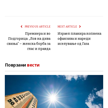
PREVIOUS ARTICLE
NEXT ARTICLE
Премиера и во
Израел планира копнена
Подгорица: „Лов на дива
офанзива и нареди
свиња“ – женска борба за
иселување од Газа
глас и правда
Поврзани
вести