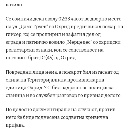
возило.
Се сомничи дека околу 02:33
часот
во дворно место
на ул. „Даме Груев“ во Охрид предизвикал пожар на
глисер, кој се проширил
и
зафатил дел од
зграда
и
патничко возило „Мерцедес“ со охридски
регистарски ознаки,
кои се
сопственост на
неговиот брат Ј.С.(45) од Охрид.
Повредени лица нема, а пожарот бил изгаснат од
екипа на Територијалната противпожарна
единица Охрид. З.С. бил задржан во полициска
станица
и
во службен разговор го признал делото.
По целосно документирање на случајот, против
него ќе биде поднесена соодветна кривична
пријава.