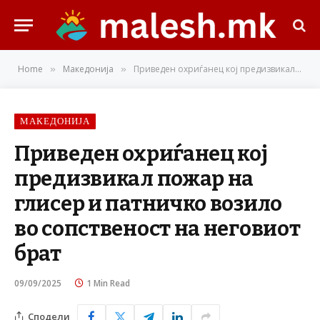
Home
Македонија
Приведен охриѓанец кој предизвикал пожар на глисер и патничко возило во сопственост на неговиот брат
»
»
МАКЕДОНИЈА
Приведен охриѓанец кој
предизвикал пожар на
глисер и патничко возило
во сопственост на неговиот
брат
09/09/2025
1 Min Read
Сподели