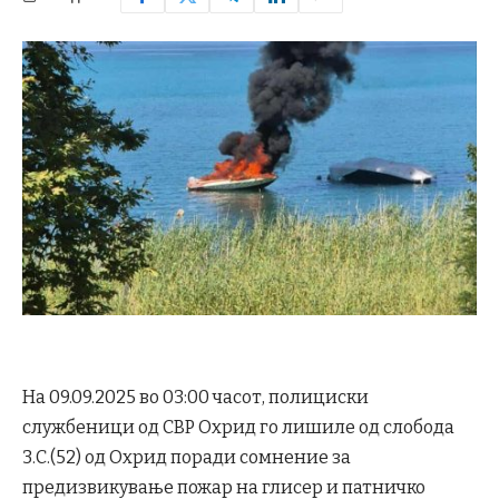
На 09.09.2025 во 03:00
часот
, полициски
службеници од СВР Охрид го лишиле од слобода
З.С.(52) од Охрид поради сомнение за
предизвикување пожар на глисер
и
патничко