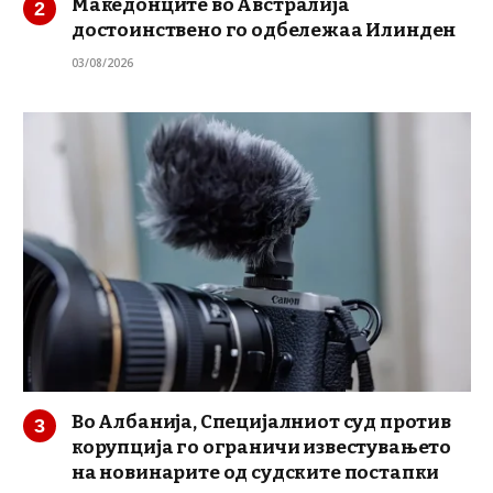
Македонците во Австралија
достоинствено го одбележаа Илинден
03/08/2026
Во Албанија, Специјалниот суд против
корупција го ограничи известувањето
на новинарите од судските постапки