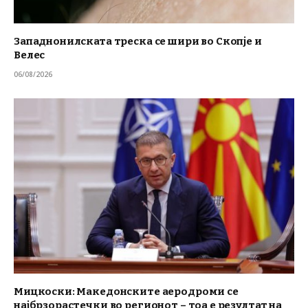
Западнонилската треска се шири во Скопје и
Велес
06/08/2026
Мицкоски: Македонските аеродроми се
најбрзорастечки во регионот – тоа е резултат на