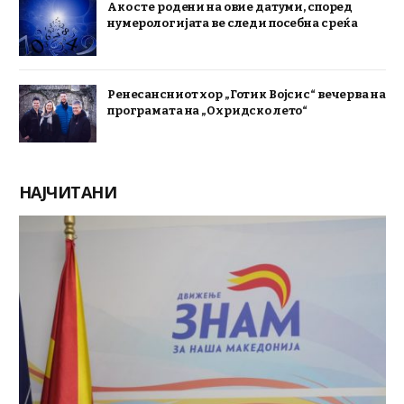
Ако сте родени на овие датуми, според
нумерологијата ве следи посебна среќа
Ренесансниот хор „Готик Војсис“ вечерва на
програмата на „Охридско лето“
НАЈЧИТАНИ