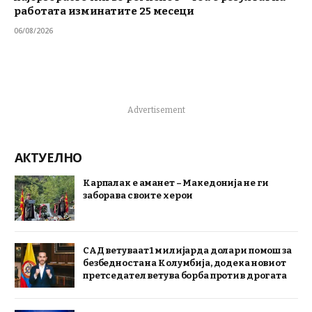
работата изминатите 25 месеци
06/08/2026
Advertisement
АКТУЕЛНО
Карпалак е аманет – Македонија не ги
заборава своите херои
САД ветуваат 1 милијарда долари помош за
безбедноста на Колумбија, додека новиот
претседател ветува борба против дрогата