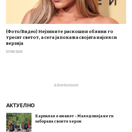
(Фото/Видео) Нејзините раскошни облини го
тресат светот, а сега ја покажа својата најсекси
верзија
07/08/2026
Advertisement
АКТУЕЛНО
Карпалак е аманет – Македонија не ги
заборава своите херои