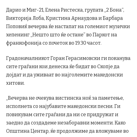
Дарио и Миг-21, Елена Ристеска, групата „2 Бона“,
Викторија Лоба, Кристина Арнаудова и Барбара
Поповиќ вечерва ќе настапат на големиот музички
хепенинг „Нешто што ќе остане” во Паркот на
франкофонија со почеток во 19.30 часот.
Градоначалникот Горан Герасимовски ги поканува
сите граѓани кои денеска ќе бидат во Скопје да
дојдат и да уживаат во најголемите македонски
хитови.
„Вечерва не очекува вистинска ноќ за паметење,
исполнета со најубавите македонски песни. Ги
повикувам сите граѓани да ни се придружат и
заедно да создадеме незаборавни моменти. Како
Општина Центар, ќе продолжиме да вложуваме во