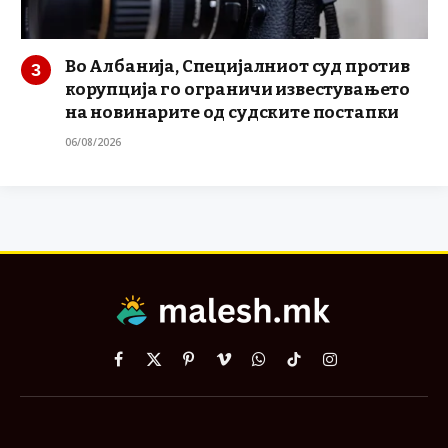
Во Албанија, Специјалниот суд против
корупција го ограничи известувањето
на новинарите од судските постапки
06/08/2026
Facebook
X
Pinterest
Vimeo
WhatsApp
TikTok
Instagram
(Twitter)