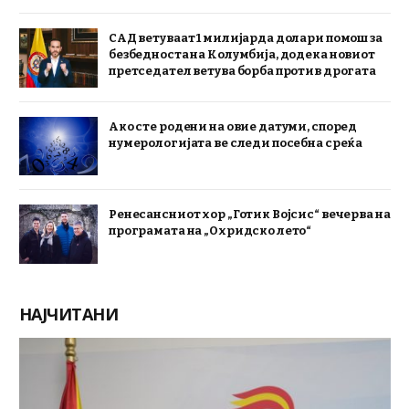
САД ветуваат 1 милијарда долари помош за
безбедноста на Колумбија, додека новиот
претседател ветува борба против дрогата
Ако сте родени на овие датуми, според
нумерологијата ве следи посебна среќа
Ренесансниот хор „Готик Војсис“ вечерва на
програмата на „Охридско лето“
НАЈЧИТАНИ