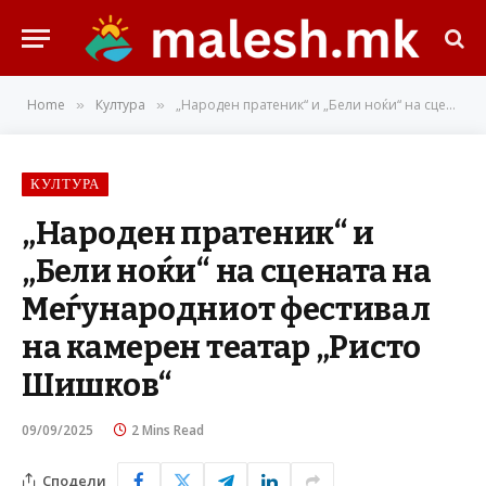
Home
Култура
„Народен пратеник“ и „Бели ноќи“ на сцената на Меѓународниот фестивал на камерен театар „Ристо Шишков“
»
»
КУЛТУРА
„Народен пратеник“ и
„Бели ноќи“ на сцената на
Меѓународниот фестивал
на камерен театар „Ристо
Шишков“
09/09/2025
2 Mins Read
Сподели