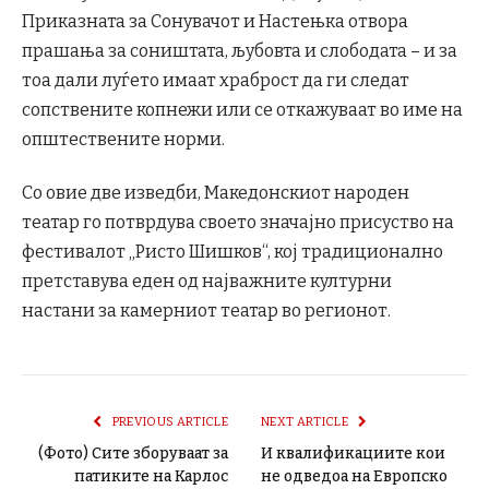
Приказната за Сонувачот и Настењка отвора
прашања за соништата, љубовта и слободата – и за
тоа дали луѓето имаат храброст да ги следат
сопствените копнежи или се откажуваат во име на
општествените норми.
Со овие две изведби, Македонскиот народен
театар го потврдува своето значајно присуство на
фестивалот „Ристо Шишков“, кој традиционално
претставува еден од најважните културни
настани за камерниот театар во регионот.
PREVIOUS ARTICLE
NEXT ARTICLE
(Фото) Сите зборуваат за
И квалификациите кои
патиките на Карлос
не одведоа на Европско