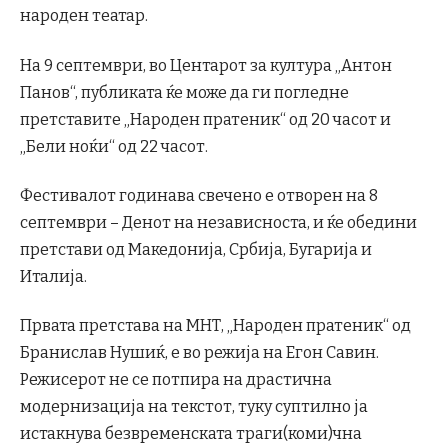
народен театар.
На 9 септември, во Центарот за култура „Антон
Панов“, публиката ќе може да ги погледне
претставите „Народен пратеник“ од 20 часот и
„Бели ноќи“ од 22 часот.
Фестивалот годинава свечено е отворен на 8
септември – Денот на независноста, и ќе обедини
претстави од Македонија, Србија, Бугарија и
Италија.
Првата претстава на МНТ, „Народен пратеник“ од
Бранислав Нушиќ, е во режија на Егон Савин.
Режисерот не се потпира на драстична
модернизација на текстот, туку суптилно ја
истакнува безвременската траги(коми)чна