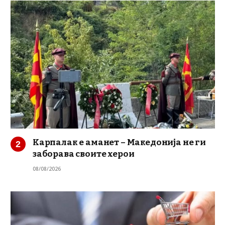
Карпалак е аманет – Македонија не ги
заборава своите херои
08/08/2026