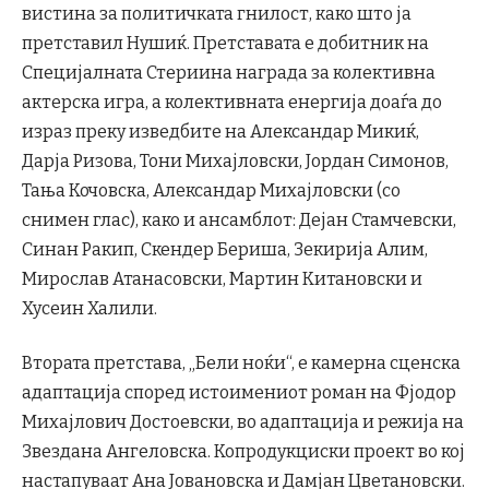
вистина за политичката гнилост, како што ја
претставил Нушиќ. Претставата е добитник на
Специјалната Стериина награда за колективна
актерска игра, а колективната енергија доаѓа до
израз преку изведбите на Александар Микиќ,
Дарја Ризова, Тони Михајловски, Јордан Симонов,
Тања Кочовска, Александар Михајловски (со
снимен глас), како и ансамблот: Дејан Стамчевски,
Синан Ракип, Скендер Бериша, Зекирија Алим,
Мирослав Атанасовски, Мартин Китановски и
Хусеин Халили.
Втората претстава, „Бели ноќи“, е камерна сценска
адаптација според истоимениот роман на Фјодор
Михајлович Достоевски, во адаптација и режија на
Звездана Ангеловска. Копродукциски проект во кој
настапуваат Ана Јовановска и Дамјан Цветановски.