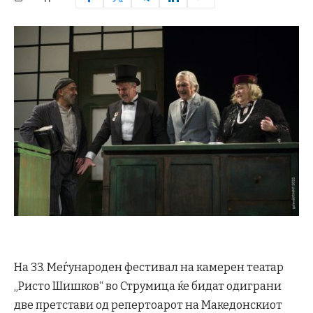
На 33. Меѓународен фестивал на камерен театар
„Ристо Шишков“ во Струмица ќе бидат одиграни
две претстави од репертоарот на Македонскиот