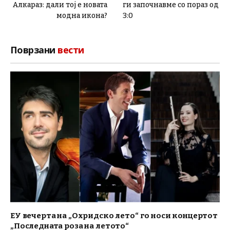
Алкараз: дали тој е новата
ги започнавме со пораз од
модна икона?
3:0
Поврзани
вести
ЕУ вечерта на „Охридско лето“ го носи концертот
„Последната роза на летото“