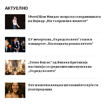
АКТУЕЛНО
(Фото) Шон Мендес во врска со поранешната
на Нејмар: „Ми го промени животот“
ЕУ вечерта на „Охридско лето“ го носи
концертот „Последната роза на летото“
„Готик Војсис“ од Велика Британија
настапија со средновековна музика на
„Охридско лето“
Пет животни лекции што повеќето луѓе ги
учат предоцна