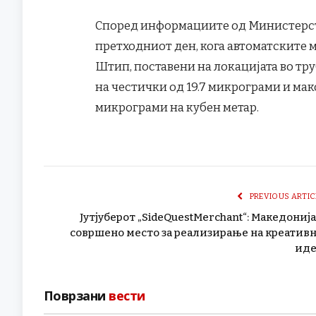
Според информациите од Министерст
претходниот ден, кога автоматските 
Штип, поставени на локацијата во т
на честички од 19.7 микрограми и ма
микрограми на кубен метар.
PREVIOUS ARTIC
Јутјуберот „SideQuestMerchant“: Македонија
совршено место за реализирање на креатив
ид
Поврзани
вести