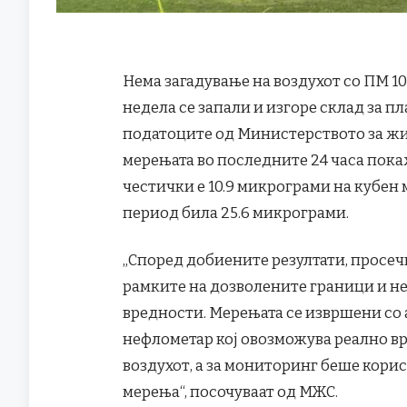
Нема загадување на воздухот со ПМ 10
недела се запали и изгоре склад за п
податоците од Министерството за ж
мерењата во последните 24 часа пока
честички е 10.9 микрограми на кубен 
период била 25.6 микрограми.
„Според добиените резултати, просе
рамките на дозволените граници и н
вредности. Мерењата се извршени с
нефлометар кој овозможува реално в
воздухот, а за мониторинг беше кор
мерења“, посочуваат од МЖС.