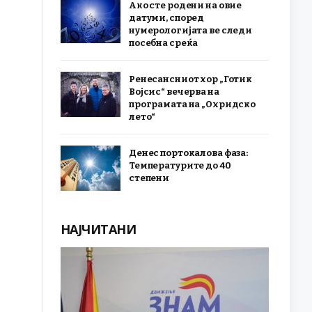
Ако сте родени на овие
датуми, според
нумерологијата ве следи
посебна среќа
Ренесансниот хор „Готик
Војсис“ вечерва на
програмата на „Охридско
лето“
Денес портокалова фаза:
Температурите до 40
степени
НАЈЧИТАНИ