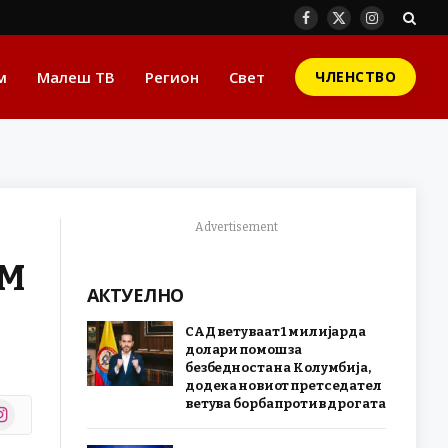
Facebook
X
Instagram
(Twitter)
м
Малеш ТВ
Регион
Свет
ЧЛЕНСТВО
Advertisement
ПМ
АКТУЕЛНО
САД ветуваат 1 милијарда
долари помош за
безбедноста на Колумбија,
додека новиот претседател
ветува борба против дрогата
stagram
r)