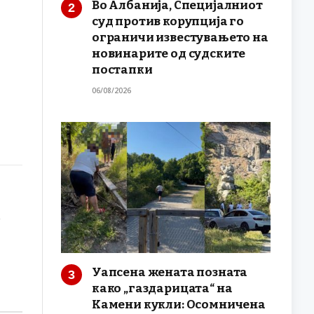
Во Албанија, Специјалниот
суд против корупција го
ограничи известувањето на
новинарите од судските
постапки
06/08/2026
Уапсена жената позната
како „газдарицата“ на
Камени кукли: Осомничена