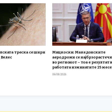
лската треска се шири
Мицкоски: Македонските
 Велес
аеродроми се најбрзорастеч
во регионот – тоа е резултат 
работата изминатите 25 мес
06/08/2026