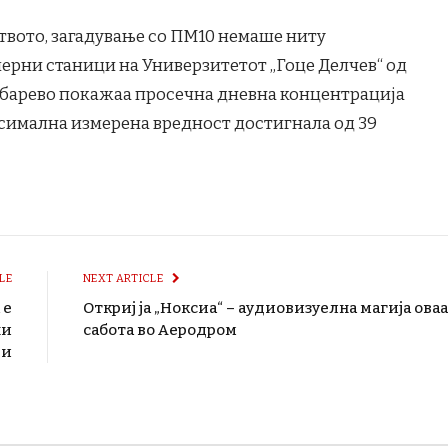
вото, загадување со ПМ10 немаше ниту
мерни станици на Универзитетот „Гоце Делчев“ од
рубарево покажаа просечна дневна концентрација
ксимална измерена вредност достигнала од 39
LE
NEXT ARTICLE
 е
Откриј ја „Ноксиа“ – аудиовизуелна магија оваа
ни
сабота во Аеродром
еи