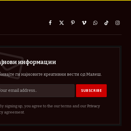
Facebook
X
Pinterest
Vimeo
WhatsApp
TikTok
Instag
(Twitter)
ајнови информации
ивајте ги најновите креативни вести од Малеш.
By signing up, you agree to the our terms and our
Privacy
cy
agreement.