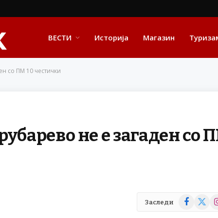
ВЕСТИ
Историја
Магазин
Туриза
ен со ПМ 10 честички
убарево не е загаден со 
Facebook
X
In
Заследи
(Twitte