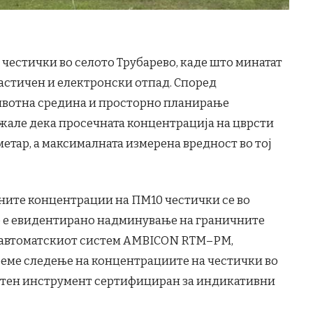
 честички во селото Трубарево, каде што минатат
ластичен и електронски отпад. Според
ивотна средина и просторно планирање
жале дека просечната концентрација на цврсти
метар, а максималната измерена вредност во тој
чните концентрации на ПМ10 честички се во
е е евидентирано надминување на граничните
о автоматскиот систем AMBICON RTM–PM,
реме следење на концентрациите на честички во
истен инструмент сертифициран за индикативни