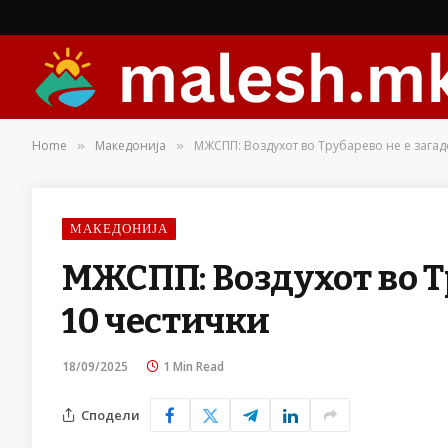
Home
Македонија
МЖСПП: Воздухот во Трубарево не е загад
»
»
МАКЕДОНИЈА
МЖСПП: Воздухот во Тр
10 честички
18/09/2025
1 Min Read
Сподели