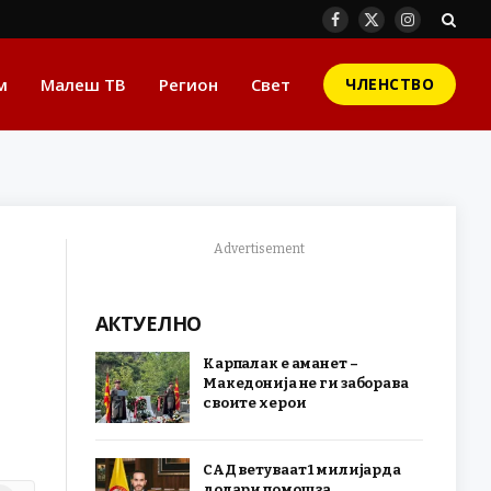
Facebook
X
Instagram
(Twitter)
м
Малеш ТВ
Регион
Свет
ЧЛЕНСТВО
Advertisement
АКТУЕЛНО
Карпалак е аманет –
Македонија не ги заборава
своите херои
САД ветуваат 1 милијарда
долари помош за