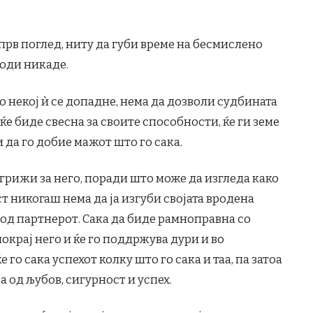
 прв поглед, ниту да губи време на бесмислено
води никаде.
ко некој ѝ се допадне, нема да дозволи судбината
 ќе биде свесна за своите способности, ќе ги земе
 да го добие мажот што го сака.
е грижи за него, поради што може да изгледа како
ст никогаш нема да ја изгуби својата вродена
 од партнерот. Сака да биде рамноправна со
окрај него и ќе го поддржува дури и во
 го сака успехот колку што го сака и таа, па затоа
а од љубов, сигурност и успех.