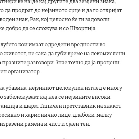
тнери ќе најде кај другите два земјени знака,
о да продрат до нејзиното срце и да го откријат
воден знак, Рак, кој целосно ќе ги задоволи
 добро да се сложува и со Шкорпија.
мо луѓето кои имаат одредени вредности во
о животот, не сака да губи време на лекомислени
 празните разговори. Знае точно да ја процени
чен организатор.
на убавина, нејзиниот целокупен изглед е многу
о забележуваат кај неа се нејзините високи
ганција и шарм. Типичен претставник на знакот
пресивно и хармонично лице, длабоки, малку
 изразени рамена и чист и сјаен тен.