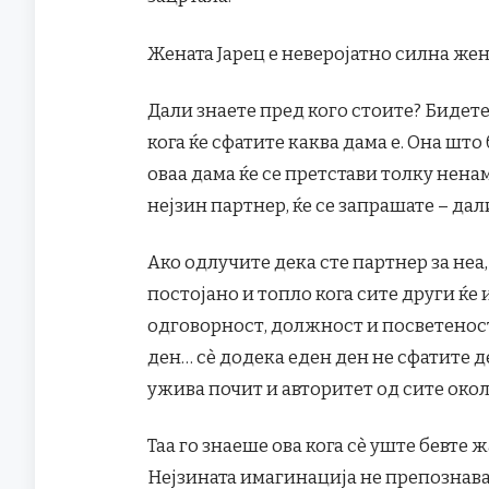
Жената Јарец е неверојатно силна жен
Дали знаете пред кого стоите? Бидет
кога ќе сфатите каква дама е. Она што
оваа дама ќе се претстави толку нена
нејзин партнер, ќе се запрашате – дал
Ако одлучите дека сте партнер за неа
постојано и топло кога сите други ќе 
одговорност, должност и посветеност
ден… сè додека еден ден не сфатите д
ужива почит и авторитет од сите окол
Таа го знаеше ова кога сè уште бевте 
Нејзината имагинација не препознава