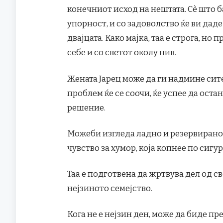
конечниот исход на нештата. Сè што б
упорност, и со задоволство ќе ви дад
двајцата. Како мајка, таа е строга, но
себе и со светот околу нив.
Жената Јарец може да ги надмине сит
проблем ќе се соочи, ќе успее да ост
решение.
Можеби изгледа ладно и резервирано,
чувство за хумор, која копнее по сигу
Таа е подготвена да жртвува дел од 
нејзиното семејство.
Кога не е нејзин ден, може да биде п