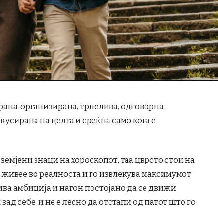
на, организирана, трпелива, одговорна,
усирана на целта и среќна само кога е
земјени знаци на хороскопот, таа цврсто стои на
ку живее во реалноста и го извлекува максимумот
ива амбиција и нагон постојано да се движи
 зад себе, и не е лесно да отстапи од патот што го