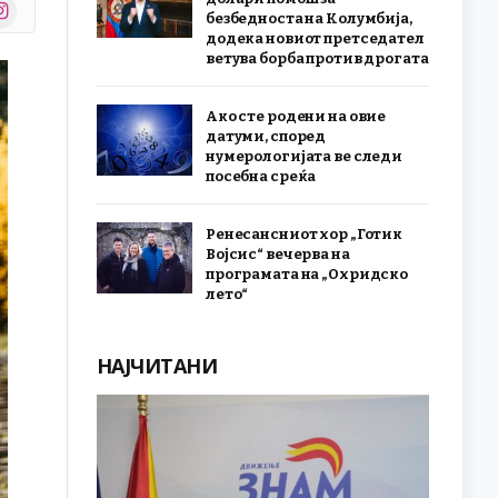
stagram
безбедноста на Колумбија,
r)
додека новиот претседател
ветува борба против дрогата
Ако сте родени на овие
датуми, според
нумерологијата ве следи
посебна среќа
Ренесансниот хор „Готик
Војсис“ вечерва на
програмата на „Охридско
лето“
НАЈЧИТАНИ