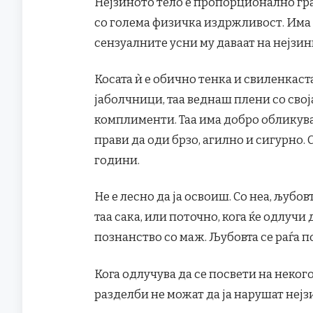
Нејзиното тело е пропорционално гра
со голема физичка издржливост. Има 
сензуалните усни му даваат на нејзи
Косата ѝ е обично тенка и свиленкаст
јаболчници, таа веднаш плени со свој
комплименти. Таа има добро обликува
прави да оди брзо, агилно и сигурно.
години.
Не е лесно да ја освоиш. Со неа, љубов
таа сака, или поточно, кога ќе одлучи 
познанство со маж. Љубовта се раѓа по
Кога одлучува да се посвети на некого
разделби не можат да ја нарушат нејз