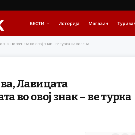
ВЕСТИ
Историја
Магазин
Туриза
зна, но жената во овој знак – ве турка на колена
ава, Лавицата
а во овој знак – ве турка