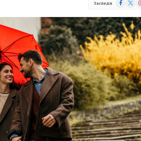
Facebook
X
In
Заследи
(Twitte