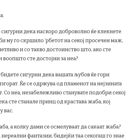
а.
е сигурни дека наскоро доброволно ќе клекнете
 би му го скршило ‘рбетот на секој просечен маж,
метливо и со такво достоинство што, ако сте
и воопшто сте достојни за неа?
, бидете сигурни дека вашата љубов ќе гори
изгорат. Ќе се одржува од пламенот на нејзината
. Со неа, незабележливо станувате подобри секој
ека сте станале принц од крастава жаба, кој
у вас.
жаба, а колку дами се осмелуваат да сакаат жаба?
 нереални фантазии, бидејќи таа секогаш го знае