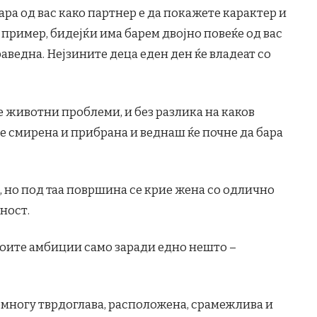
ара од вас како партнер е да покажете карактер и
е пример, бидејќи има барем двојно повеќе од вас
 праведна. Нејзините деца еден ден ќе владеат со
е животни проблеми, и без разлика на каков
ане смирена и прибрана и веднаш ќе почне да бара
 но под таа површина се крие жена со одлично
рност.
своите амбиции само заради едно нешто –
ремногу тврдоглава, расположена, срамежлива и