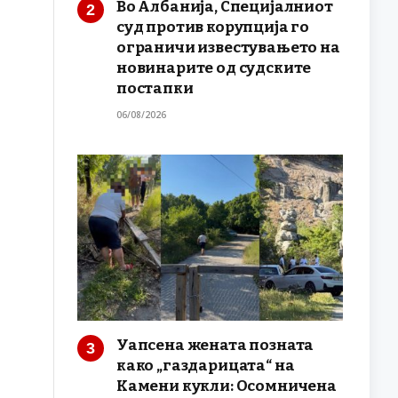
Во Албанија, Специјалниот
суд против корупција го
ограничи известувањето на
новинарите од судските
постапки
06/08/2026
Уапсена жената позната
како „газдарицата“ на
Камени кукли: Осомничена