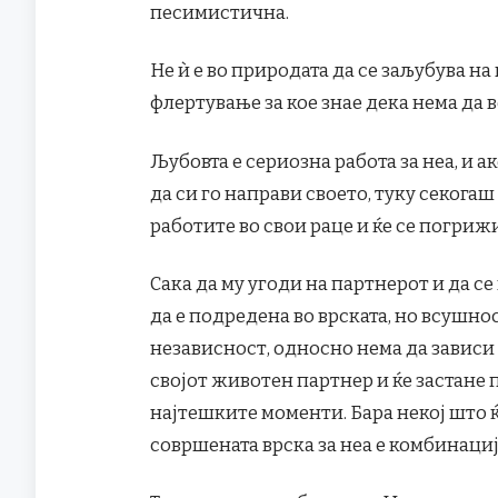
песимистична.
Не ѝ е во природата да се заљубува на
флертување за кое знае дека нема да 
Љубовта е сериозна работа за неа, и а
да си го направи своето, туку секогаш
работите во свои раце и ќе се погрижи
Сака да му угоди на партнерот и да с
да е подредена во врската, но всушно
независност, односно нема да зависи
својот животен партнер и ќе застане п
најтешките моменти. Бара некој што ќе
совршената врска за неа е комбинациј