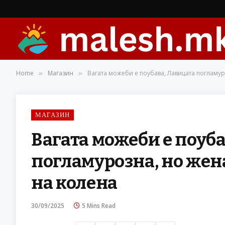
Home
Магазин
Вагата можеби е поубава, Лавицата погламуро
»
»
МАГАЗИН
Вагата можеби е поуб
погламурозна, но женат
на колена
30/09/2025
5 Mins Read