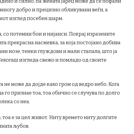
дено и силно, па жената Јарец може да се пофали
многу добро и прецизно обликувани веѓи, а
ниот изглед посебен шарм.
а, со потемни бои и нијанси. Покрај изразените
ата прекрасна насмевка, за која постојано добива
ни нозе, тенки глуждови и мали стапала, што ја
 Секогаш изгледа свежо и помладо од своите
та не може да дојде како гром од ведро небо. Кога
да го признае тоа, тоа обично се случува по долго
лека со неа.
, тоа е за цел живот. Ниту времето ниту долгите
ината љубов.