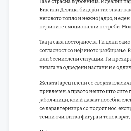
Таа е страсна љубовница. Идеални пар
Бик или Девица, бидејќи тие знаат как
неговото топло и нежно јадро, и еден 
нејзините емоционални потреби. Може
Таа ја сака постојаноста. Ги цени са
согласност со нејзиното разбирање. В
или бесмислени ситуации. Ги презира
низата на одредени настани и е одли
Жената Јарец плени со својата класич
привлечен, а првото нешто што сите г
јаболчници, кои ѝ даваат посебна еле
се карактеризира со подолг нос, екс
темни очи, витка фигура и тенок врат,