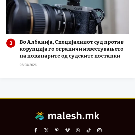
Во Албанија, Специјалниот суд против
корупција го ограничи известувањето
на новинарите од судските постапки
06/08/2026
Facebook
X
Pinterest
Vimeo
WhatsApp
TikTok
Instagram