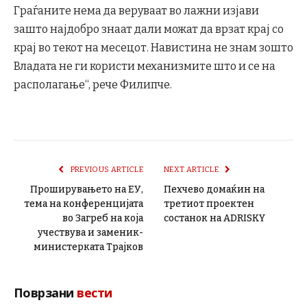
Граѓаните нема да веруваат во лажни изјави
зашто најдобро знаат дали можат да врзат крај со
крај во текот на месецот. Навистина не знам зошто
Владата не ги користи механизмите што и се на
располагање“, рече Филипче.
PREVIOUS ARTICLE
NEXT ARTICLE
Проширувањето на ЕУ,
Пехчево домаќин на
тема на конференцијата
третиот проектен
во Загреб на која
состанок на ADRISKY
учествува и заменик-
министерката Трајков
Поврзани
вести