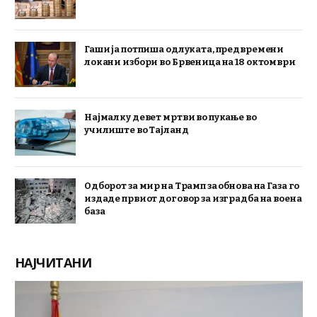
Гаши ја потпиша одлуката, предвремени
локани избори во Брвеница на 18 октомври
Најмалку девет мртви во пукање во
училиште во Тајланд
Одборот за мир на Трамп за обнова на Газа го
издаде првиот договор за изградба на воена
база
НАЈЧИТАНИ