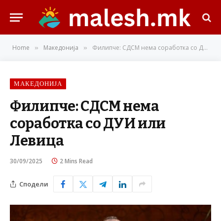
Home
Македонија
Филипче: СДСМ нема соработка со ДУИ или Левица
»
»
МАКЕДОНИЈА
Филипче: СДСМ нема
соработка со ДУИ или
Левица
30/09/2025
2 Mins Read
Сподели