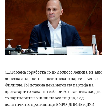
СДСМ нема соработка со ДУИ или со Левица, изјави
денеска лидерот на опозициската партија Венко
Филипче. Тој истакна дека неговата партија на
претстојните локални избори ќе настапува заедно
со партнерите во нивната коалиција, а од
политичките противници ВМРО-ДПМНЕ и ДУИ