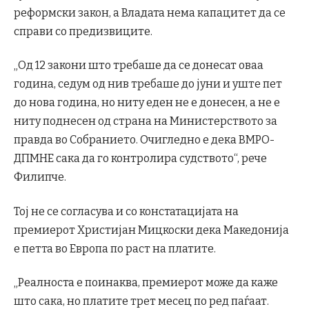
реформски закон, а Владата нема капацитет да се
справи со предизвиците.
„Од 12 закони што требаше да се донесат оваа
година, седум од нив требаше до јуни и уште пет
до нова година, но ниту еден не е донесен, а не е
ниту поднесен од страна на Министерството за
правда во Собранието. Очигледно е дека ВМРО-
ДПМНЕ сака да го контролира судството“, рече
Филипче.
Тој не се согласува и со констатацијата на
премиерот Христијан Мицкоски дека Македонија
е петта во Европа по раст на платите.
„Реалноста е поинаква, премиерот може да каже
што сака, но платите трет месец по ред паѓаат.