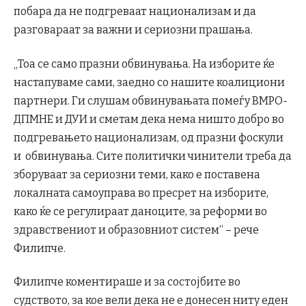
побара да не подгреваат национализам и да
разговараат за важни и сериозни прашања.
„Тоа се само празни обвинувања. На изборите ќе
настапуваме сами, заедно со нашите коалициони
партнери. Ги слушам обвинувањата помеѓу ВМРО-
ДПМНЕ и ДУИ и сметам дека нема ништо добро во
подгревањето национализам, од празни фоскули
и обвинувања. Сите политички чинители треба да
зборуваат за сериозни теми, како е поставена
локалната самоуправа во пресрет на изборите,
како ќе се регулираат даноците, за реформи во
здравствениот и образовниот систем“ – рече
Филипче.
Филипче коментираше и за состојбите во
судството, за кое вели дека не е донесен ниту еден