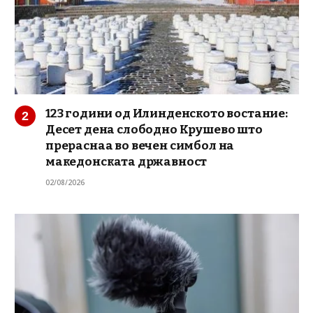
123 години од Илинденското востание:
Десет дена слободно Крушево што
прераснаа во вечен симбол на
македонската државност
02/08/2026