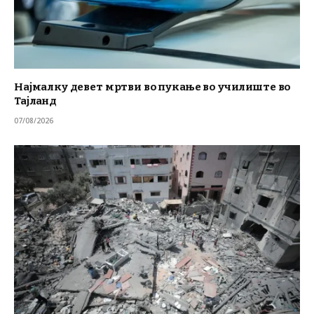
Најмалку девет мртви во пукање во училиште во
Тајланд
07/08/2026