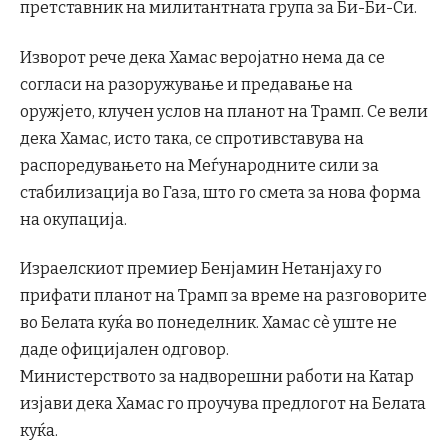
претставник на милитантната група за Би-Би-Си.
Изворот рече дека Хамас веројатно нема да се
согласи на разоружување и предавање на
оружјето, клучен услов на планот на Трамп. Се вели
дека Хамас, исто така, се спротивставува на
распоредувањето на Меѓународните сили за
стабилизација во Газа, што го смета за нова форма
на окупација.
Израелскиот премиер Бенјамин Нетанјаху го
прифати планот на Трамп за време на разговорите
во Белата куќа во понеделник. Хамас сè уште не
даде официјален одговор.
Министерството за надворешни работи на Катар
изјави дека Хамас го проучува предлогот на Белата
куќа.