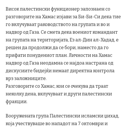
Висок палестински функционер запознаен со
разговорите на Хамас изјави за Би-Би-Си дека тие
го вклучуваат раководството на групата и во и
надвор од Газа. Се смета дека воениот командант
на групата на територијата, Ез ал-Дин ал-Хадад, е
решен да продолжи да се бори, наместо да го
прифати понудениот план. Личности на Хамас
надвор од Газа неодамна се најдоа настрана од
дискусиите бидејќи немаат директна контрола
врз заложниците.
Разговорите со Хамас, кои се очекува да траат
неколку дена, вклучуваат и други палестински
фракции.
Вооружената група Палестински исламски џихад,
која учествуваше во нападот на 7 октомври и