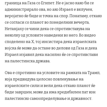
граница на Газа со Египет. Не е јасно како би се
администрирало ова, но ако Израел е вклучен,
веројатно ќе биде и точка на спор. Понатаму, откако
се согласи со планот во понеделник вечерта,
Нетанјаху се чини дека се спротивставува на
неколку од условите наведени во него. Во видео
споделено на X, тој инсистира дека израелската
војска ќе може да остане во делови од Газа и дека
Израел изјавил дека насилно ќе се спротивстави
на палестинска држава.
Ова е спротивно на условите на рамката на Трамп,
која предвидува целосно повлекување на
израелските сили и вели дека откако планот ќе
биде завршен, може да има кредибилен пат кон
палестинско самоопределување и државност.