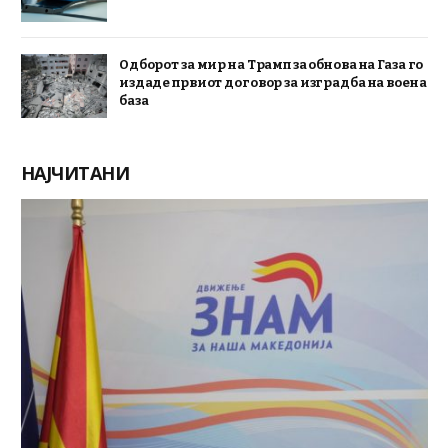
Одборот за мир на Трамп за обнова на Газа го
издаде првиот договор за изградба на воена
база
НАЈЧИТАНИ