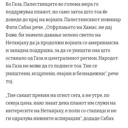
Во Газа, Палестинците во голема мера го
поддржуваа планот, но само затоа што тоа ќе
доведе до крај на војната. Палестинскиот новинар
Фати Сабах рече: „Отфрлањето на Хамас, не дај
Боже, би значело давање зелено светло на
Нетанјаху да ја продолжи војната со американска
и западна поддршка, за да се уништи она што
останало од Газа и централниот регион. Народот
на Газа не може да го поднесе тоа. Тие се
уништени, исцрпени, очајни и безнадежни“, рече
тој.
„Тие сакаат прекин на огнот сега, а не утре, по
секоја цена, иако знаат дека планот им служи на
интересите на Нетанјаху, е полн со стапици и не
ги одразува нивните аспирации“, додаде Сабах.