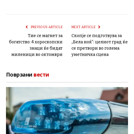
PREVIOUS ARTICLE
NEXT ARTICLE
Тие се магнет за
Скопје се подготвува за
богатство: 4 хороскопски
„Бела ноќ“: целиот град ќе
знаци ќе бидат
се претвори во голема
миленици во октомври
уметничка сцена
Поврзани
вести