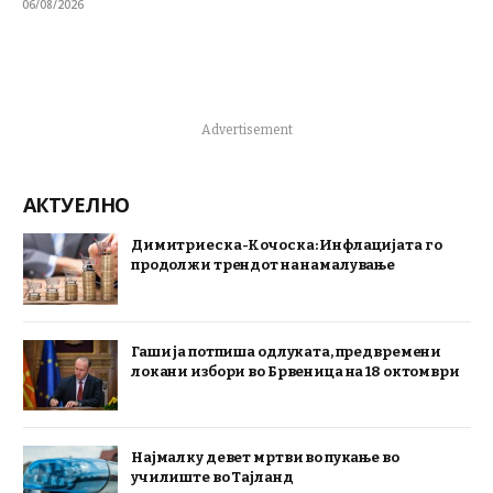
06/08/2026
Advertisement
АКТУЕЛНО
Димитриеска-Кочоска: Инфлацијата го
продолжи трендот на намалување
Гаши ја потпиша одлуката, предвремени
локани избори во Брвеница на 18 октомври
Најмалку девет мртви во пукање во
училиште во Тајланд