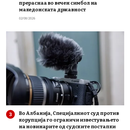
прераснаа во вечен симбол на
македонската државност
02/08/2026
Во Албанија, Специјалниот суд против
корупција го ограничи известувањето
на новинарите од судските постапки