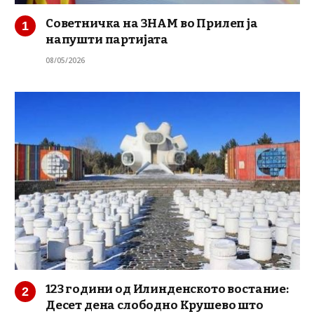
Советничка на ЗНАМ во Прилеп ја
напушти партијата
08/05/2026
123 години од Илинденското востание:
Десет дена слободно Крушево што