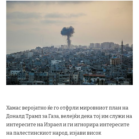
Хамас веројатно ќе го отфрли мировниот план на
Доналд Трамп за Газа, велејќи дека тој им служи на
интересите на Израел и ги игнорира интересите
на палестинскиот народ, изјави висок