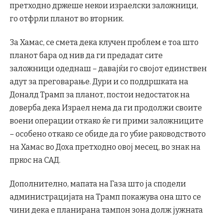
претходно држеше некои израелски заложници,
го отфрли планот во вторник.
За Хамас, се смета дека клучен проблем е тоа што
планот бара од нив да ги предадат сите
заложници одеднаш – давајќи го својот единствен
адут за преговарање. Дури и со поддршката на
Доналд Трамп за планот, постои недостаток на
доверба дека Израел нема да ги продолжи своите
воени операции откако ќе ги прими заложниците
– особено откако се обиде да го убие раководството
на Хамас во Доха претходно овој месец, во знак на
пркос на САД.
Дополнително, мапата на Газа што ја сподели
администрацијата на Трамп покажува она што се
чини дека е планирана тампон зона долж јужната