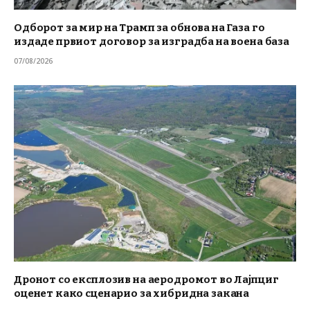
Одборот за мир на Трамп за обнова на Газа го
издаде првиот договор за изградба на воена база
07/08/2026
Дронот со експлозив на аеродромот во Лајпциг
оценет како сценарио за хибридна закана