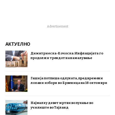
Advertisement
АКТУЕЛНО
Димитриеска-Кочоска: Инфлацијата го
продолжи трендот на намалување
Гаши ја потпиша одлуката, предвремени
локани избори во Брвеница на 18 октомври
Најмалку девет мртви во пукање во
училиште во Тајланд