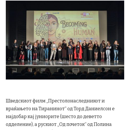
Шведскиот филм „Престолонаследникот и
враќањето на Тиранинот“ од Торд Даниелсон е
најдобар кај јуниорите (шесто до деветто
одделение), а рускиот „Од почеток“ од Полина