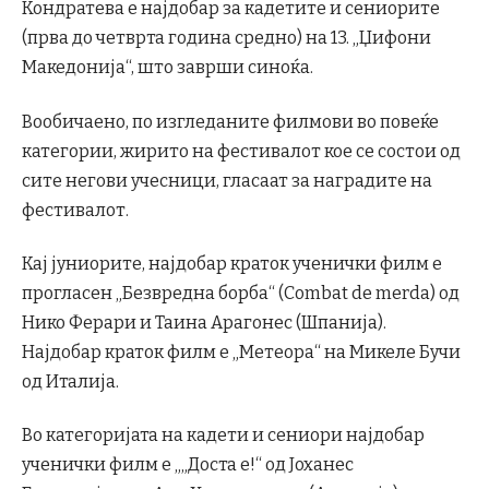
Кондратева е најдобар за кадетите и сениорите
(прва до четврта година средно) на 13. „Џифони
Македонија“, што заврши синоќа.
Вообичаено, по изгледаните филмови во повеќе
категории, жирито на фестивалот кое се состои од
сите негови учесници, гласаат за наградите на
фестивалот.
Кај јуниорите, најдобар краток ученички филм е
прогласен „Безвредна борба“ (Combat de merda) од
Нико Ферари и Таина Арагонес (Шпанија).
Најдобар краток филм е „Метеора“ на Микеле Бучи
од Италија.
Во категоријата на кадети и сениори најдобар
ученички филм е „„Доста е!“ од Јоханес