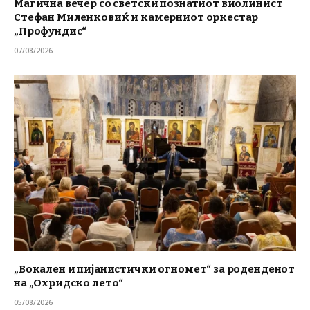
Магична вечер со светски познатиот виолинист
Стефан Миленковиќ и камерниот оркестар
„Профундис“
07/08/2026
„Вокален и пијанистички огномет“ за роденденот
на „Охридско лето“
05/08/2026