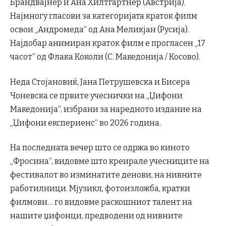
Брандвајнер и Ана Хилтгартнер (Австрија).
Најмногу гласови за категоријата краток филм
освои „Андромеда“ од Ана Меликјан (Русија).
Најдобар анимиран краток филм е прогласен „17
часот“ од Флака Коколи (С. Македонија / Косово).
Неда Стојановиќ, Јана Петрушевска и Бисера
Чоневска се првите учеснички на „Џифони
Македонија“, избрани за наредното издание на
„Џифони експериенс“ во 2026 година.
На последната вечер што се одржа во киното
„Фросина“, видовме што креирале учесниците на
фестивалот во изминатите денови, на нивните
работилници. Мјузикл, фотоизложба, кратки
филмови… го видовме раскошниот талент на
нашите џифонци, предводени од нивните