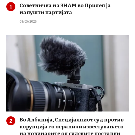
Советничка на ЗНАМ во Прилеп ја
напушти партијата
08/05/2026
Во Албанија, Специјалниот суд против
корупција го ограничи известувањето
на новинарите од судските постапки