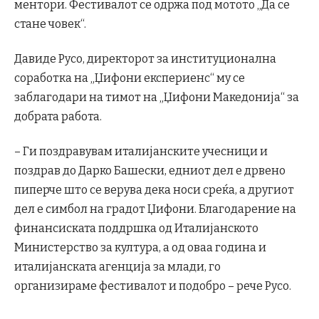
ментори. Фестивалот се одржа под мотото „Да се
стане човек“.
Давиде Русо, директорот за институционална
соработка на „Џифони експериенс“ му се
заблагодари на тимот на „Џифони Македонија“ за
добрата работа.
– Ги поздравувам италијанските учесници и
поздрав до Дарко Башески, едниот дел е дрвено
пиперче што се верува дека носи среќа, а другиот
дел е симбол на градот Џифони. Благодарение на
финансиската поддршка од Италијанското
Министерство за култура, а од оваа година и
италијанската агенција за млади, го
организираме фестивалот и подобро – рече Русо.