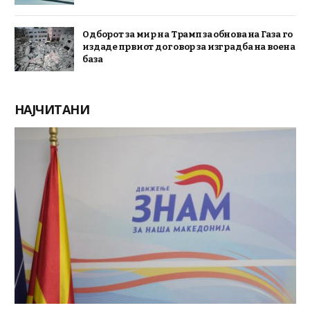
Одборот за мир на Трамп за обнова на Газа го
издаде првиот договор за изградба на воена
база
НАЈЧИТАНИ