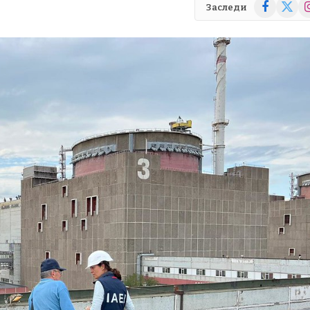
Facebook
X
In
Заследи
(Twitte