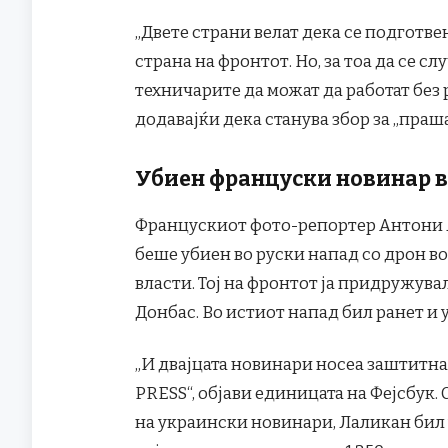
„Двете страни велат дека се подготве
страна на фронтот. Но, за тоа да се сл
техничарите да можат да работат без 
додавајќи дека станува збор за „праш
Убиен француски новинар в
Францускиот фото-репортер Антони Л
беше убиен во руски напад со дрон в
власти. Тој на фронтот ја придружува
Донбас. Во истиот напад бил ранет и
„И двајцата новинари носеа заштитна
PRESS“, објави единицата на Фејсбук.
на украински новинари, Лаликан бил 