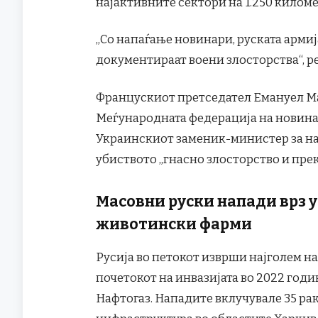
најактивните сектори на 1.250 килом
„Со напаѓање новинари, руската армиј
документираат воени злосторства“, р
Францускиот претседател Емануел Мак
Меѓународната федерација на новинар
Украинскиот заменик-министер за на
убиството „гнасно злосторство и пр
Масовни руски напади врз 
животински фарми
Русија во петокот изврши најголем н
почетокот на инвазијата во 2022 год
Нафтогаз. Нападите вклучувале 35 рак