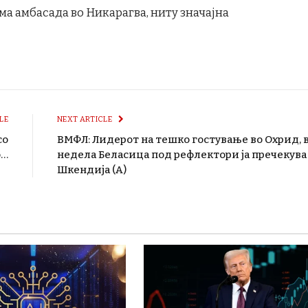
ма амбасада во Никарагва, ниту значајна
LE
NEXT ARTICLE
со
ВМФЛ: Лидерот на тешко гостување во Охрид, 
о…
недела Беласица под рефлектори ја пречекува
Шкендија (А)