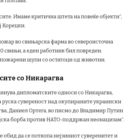
и Полтава.
 сите. Имаме критична штета на повеќе објекти“,
ј Корецки.
пожар во свињарска фарма во североисточна
00 свињи, а еден работник бил повреден.
пожарени шупи со остатоци од животни.
сите со Никарагва
кинува дипломатските односи со Никарагва,
а руска сувереност над окупираните украински
ва, Даниел Ортега, во писмо до Владимир Путин
ојска борба против НАТО-поддржан неонацизам“.
е обид да се поткопа нејзиниот суверенитет и