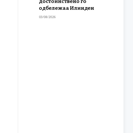
достоинствено го
одбележаа Илинден
03/08/2026