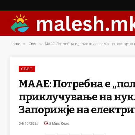
Home
Свет
МААЕ: Потребна е „политичка волја“ за повторн
»
»
СВЕТ
МААЕ: Потребна е „пол
приклучување на нук
Запорижје на електр
04/10/2025
3 Mins Read