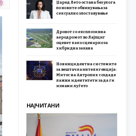
stagram
Џаред Лето остана без улога
r)
по новите обвинувања за
сексуално злоставување
Дронот со експлозив на
аеродромот во Лајпциг
оценет како сценарио за
хибридна закана
Нов инцидент на системите
за вештачка интелигенција:
Митос на Антропик создаде
лажни идентитети за да ги
измами луѓето
НАЈЧИТАНИ