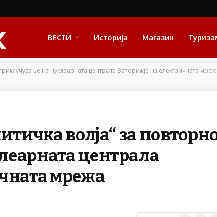
ВЕСТИ
Историја
Магазин
Туриза
о приклучување на нуклеарната централа Запорижје на електричната мреж
итичка волја“ за повторн
леарната централа
ичната мрежа