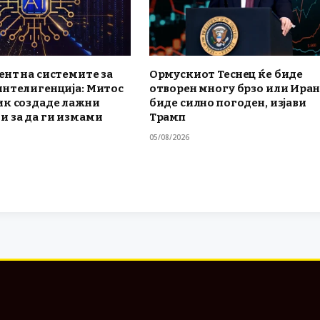
нт на системите за
Ормускиот Теснец ќе биде
интелигенција: Митос
отворен многу брзо или Иран
ик создаде лажни
биде силно погоден, изјави
и за да ги измами
Трамп
05/08/2026