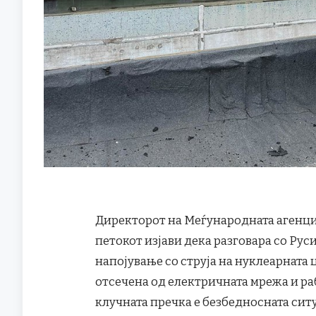
Директорот на Меѓународната агенција
петокот изјави дека разговара со Ру
напојување со струја на нуклеарната 
отсечена од електричната мрежа и ра
клучната пречка е безбедносната сит