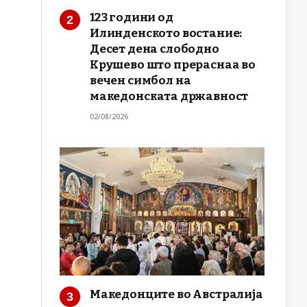
123 години од
Илинденското востание:
Десет дена слободно
Крушево што прераснаа во
вечен симбол на
македонската државност
02/08/2026
Македонците во Австралија