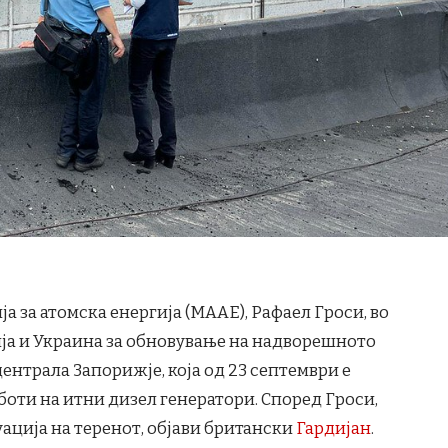
 за атомска енергија (МААЕ), Рафаел Гроси, во
сија и Украина за обновување на надворешното
централа Запорижје, која од 23 септември е
боти на итни дизел генератори. Според Гроси,
уација на теренот, објави британски
Гардијан
.