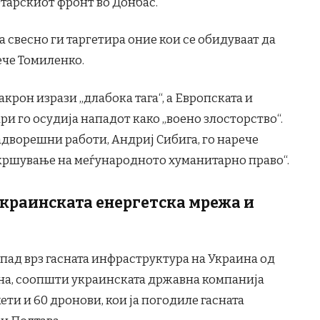
етарскиот фронт во Донбас.
а свесно ги таргетира оние кои се обидуваат да
ече Томиленко.
рон изрази „длабока тага“, а Европската и
и го осудија нападот како „воено злосторство“.
дворешни работи, Андриј Сибига, го нарече
екршување на меѓународното хуманитарно право“.
украинската енергетска мрежа и
апад врз гасната инфраструктура на Украина од
ина, соопшти украинската државна компанија
ети и 60 дронови, кои ја погодиле гасната