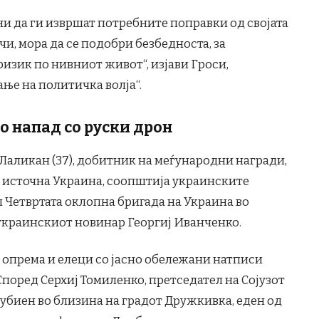
ни да ги извршат потребните поправки од својата
учи, мора да се подобри безбедноста, за
ризик по нивниот живот“, изјави Гроси,
ање на политичка волја“.
о напад со руски дрон
аликан (37), добитник на меѓународни награди,
о источна Украина, соопштија украинските
л Четвртата оклопна бригада на Украина во
 украинскиот новинар Георгиј Иванченко.
 опрема и елеци со јасно обележани натписи
 Според Серхиј Томиленко, претседател на Сојузот
убиен во близина на градот Дружкивка, еден од