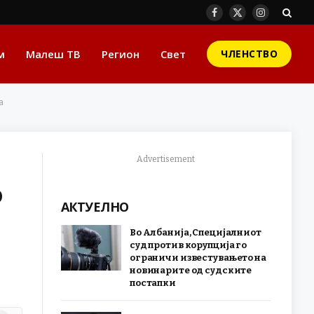
Facebook
X
Instagram
(Twitter)
м
Малеш ТВ
Регион
Свет
ЧЛЕНСТВО
а
Advertisement
о
АКТУЕЛНО
Во Албанија, Специјалниот
суд против корупција го
ограничи известувањето на
новинарите од судските
постапки