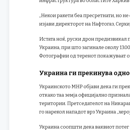
инфраструктура во областите Харкив 
„Некои ракети беа пресретнати, но не
изјави директорот на Нафтогаз, Серхи
Истата ноќ, руски дрон предизвикал 
Украина, при што загинале околу 13.0
Фотографии од теренот покажуваат о
Украина ги прекинува одно
Украинското МНР објави дека ги пре
откако таа земја официјално признал
територии. Претседателот на Никараг
го нарекол нападот врз Украина „хер
Украина соопшти дека ваквиот потег 