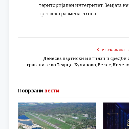
територијален интегритет. Земјата не
трговска размена со неа.
PREVIOUS ARTIC
Денеска партиски митинзи и средби 
граѓаните во Теарце, Куманово, Велес, Кичев
Поврзани
вести