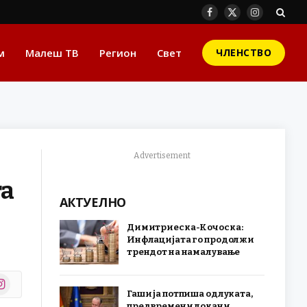
Facebook
X
Instagram
(Twitter)
м
Малеш ТВ
Регион
Свет
ЧЛЕНСТВО
Advertisement
та
АКТУЕЛНО
Димитриеска-Кочоска:
Инфлацијата го продолжи
трендот на намалување
stagram
Гаши ја потпиша одлуката,
r)
предвремени локани