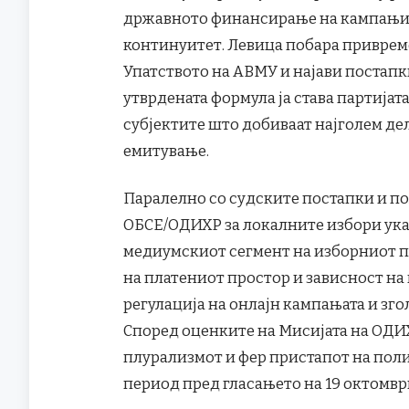
државното финансирање на кампањите
континуитет. Левица побара приврем
Упатството на АВМУ и најави постапк
утврдената формула ја става партија
субјектите што добиваат најголем де
емитување.
Паралелно со судските постапки и п
ОБСЕ/ОДИХР за локалните избори ук
медиумскиот сегмент на изборниот п
на платениот простор и зависност на
регулација на онлајн кампањата и зг
Според оценките на Мисијата на ОДИХ
плурализмот и фер пристапот на пол
период пред гласањето на 19 октомвр