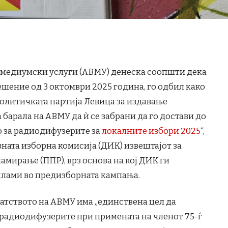
и медиумски услуги (АВМУ) денеска соопшти дека
ешение од 3 октомври 2025 година, го одбил како
олитичката партија Левица за издавање
 барала на АВМУ да ѝ се забрани да го достави до
 за радиодифузерите за
локалните избори 2025
“,
вната изборна комисија (ДИК) извештајот за
мирање (ППР), врз основа на кој ДИК ги
клами во предизборната кампања.
атството на АВМУ има „единствена цел да
 радиодифузерите при примената на членот 75-ѓ