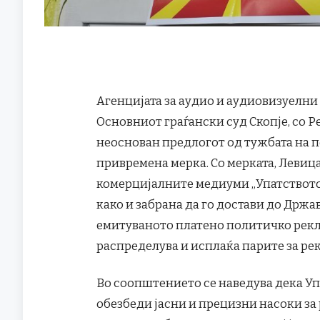
Агенцијата за аудио и аудиовизуелн
Основниот граѓански суд Скопје, со Р
неоснован предлогот од тужбата на п
привремена мерка. Со мерката, Левица
комерцијалните медиуми „Упатството
како и забрана да го достави до Држа
емитуваното платено политичко рекла
распределува и исплаќа парите за ре
Во соопштението се наведува дека Уп
обезбеди јасни и прецизни насоки за