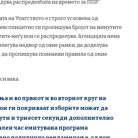
редува распределбата на времето за ППР“.
та на Упатството е строго условена од
ј експлицитно ги пропишува бројот на минутите
тите меѓу кои се распределува. Агенцијата нема
злегува надвор од овие рамки, да доделува
 да пропишува поинакви правила од оние
си вака:
а и во првиот и во вториот круг на
ои ги покриваат изборите можат да
ути и триесет секунди дополнително
ален час емитувана програма
ено политичко рекламирање, од кои