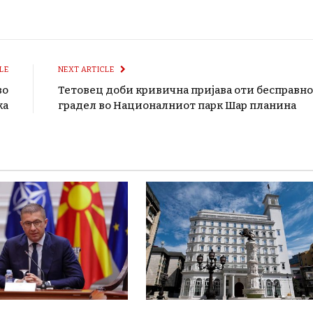
LE
NEXT ARTICLE
во
Тетовец доби кривична пријава оти бесправно
ка
градел во Националниот парк Шар планина