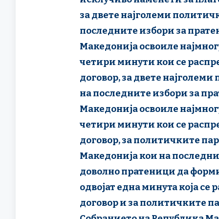
за двете најголеми политичк
последните избори за прате
Македонија освоиле најмногу
четири минути кои се распр
договор, за двете најголеми
на последните избори за пр
Македонија освоиле најмногу
четири минути кои се распр
договор, за политичките па
Македонија кои на последни
доволно пратеници да форми
одвојат една минута која се
договор и за политичките па
Собранието на Република М