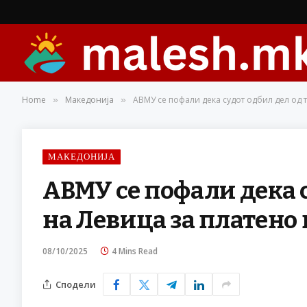
Home
Македонија
АВМУ се пофали дека судот одбил дел од
»
»
МАКЕДОНИЈА
АВМУ се пофали дека 
на Левица за платен
08/10/2025
4 Mins Read
Сподели