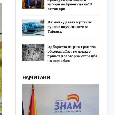
избори во Брвеница на 18
октомври
Најмалку девет мртви во
пукање во училиште во
Тајланд
Одборот за мир на Трамп за
обнова на Газа го издаде
првиот договор за изградба
на воена база
НАЈЧИТАНИ