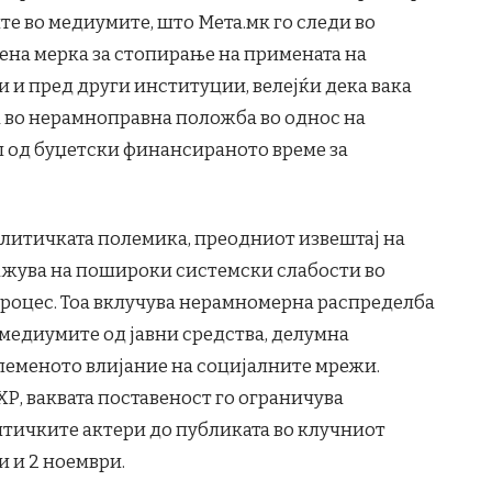
 во медиумите, што Мета.мк го следи во
ена мерка за стопирање на примената на
и и пред други институции, велејќи дека вака
та во нерамноправна положба во однос на
л од буџетски финансираното време за
олитичката полемика, преодниот извештај на
ажува на пошироки системски слабости во
роцес. Тоа вклучува нерамномерна распределба
 медиумите од јавни средства, делумна
олеменото влијание на социјалните мрежи.
Р, ваквата поставеност го ограничува
итичките актери до публиката во клучниот
и и 2 ноември.