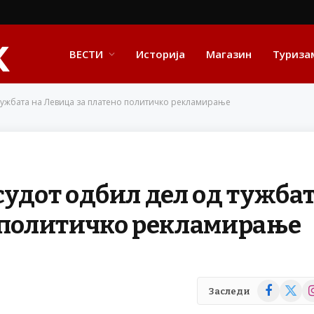
ВЕСТИ
Историја
Магазин
Туриза
 тужбата на Левица за платено политичко рекламирање
судот одбил дел од тужба
о политичко рекламирање
Facebook
X
In
Заследи
(Twitte