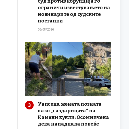
суд против корупција го
ограничи известувањето на
новинарите од судските
постапки
06/08/2026
Уапсена жената позната
како „газдарицата“ на
Камени кукли: Осомничена
дека нападнала повеќе