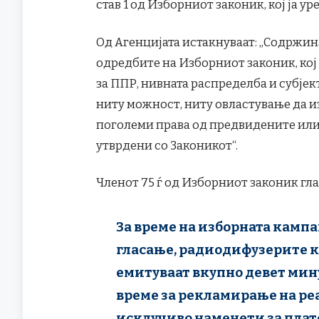
став 1 од Изборниот законик, кој ја у
Од Агенцијата истакнуваат: „Содржина
одредбите на Изборниот законик, ко
за ППР, нивната распределба и субјек
ниту можност, ниту овластување да и
поголеми права од предвидените или
утврдени со Законикот“.
Членот 75 ѓ од Изборниот законик гла
За време на изборната кампањ
гласање, радиодифузерите к
емитуваат вкупно девет мин
време за рекламирање на ре
исклучиво наменети за плат