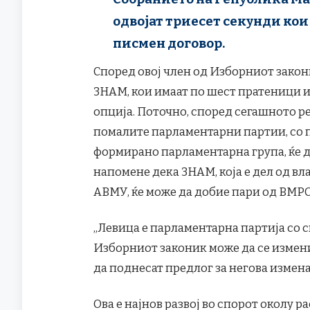
одвојат триесет секунди кои
писмен договор.
Според овој член од Изборниот закон
ЗНАМ, кои имаат по шест пратеници и
опција. Поточно, според сегашното ре
помалите парламентарни партии, со п
формирано парламентарна група, ќе д
напомене дека ЗНАМ, која е дел од вл
АВМУ, ќе може да добие пари од ВМР
„Левица е парламентарна партија со с
Изборниот законик може да се измен
да поднесат предлог за негова измена
Ова е најнов развој во спорот околу 