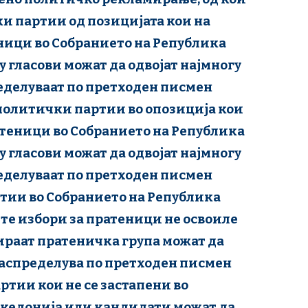
и партии од позицијата кои на
ници во Собранието на Република
 гласови можат да одвојат најмногу
еделуваат по претходен писмен
 политички партии во опозиција кои
атеници во Собранието на Република
 гласови можат да одвојат најмногу
еделуваат по претходен писмен
ртии во Собранието на Република
те избори за пратеници не освоиле
раат пратеничка група можат да
 распределува по претходен писмен
ртии кои не се застапени во
акедонија или кандидати можат да