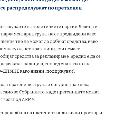
 се распределуваат по претходен
ик, случаите на политичките партии Левица и
 парламентарна група, не се предвидени како
шение тие не можат да добијат средства, иако
омалку од пет пратеници, кои немаат
обијат средства за рекламирање. Вредно е да се
адејачката коалиција, според упатството на
О-ДПМНЕ како нивни „поддржувач“.
воја пратеничка група и сигурно знае дека
и само во Собранието, каде пратениците можат
“, велат од АВМУ.
распределбата на платениот политички простор и