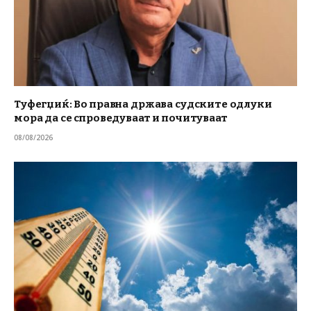
Туфегџиќ: Во правна држава судските одлуки
мора да се спроведуваат и почитуваат
08/08/2026