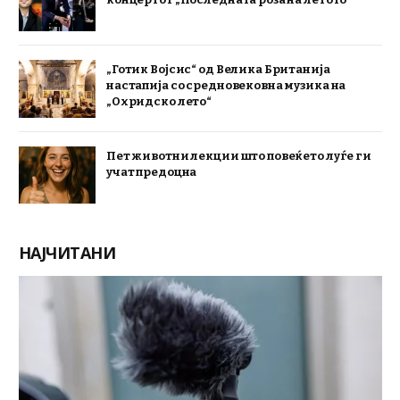
„Готик Војсис“ од Велика Британија
настапија со средновековна музика на
„Охридско лето“
Пет животни лекции што повеќето луѓе ги
учат предоцна
НАЈЧИТАНИ