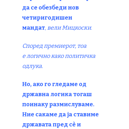
да се обезбеди нов
четиригодишен
мандат
,
вели Мицкоски
.
Според премиерот, тоа
е логично како политичка
одлука.
Но, ако го гледаме од
државна логика тогаш
поинаку размислуваме.
Ние сакаме да ја ставиме
државата пред сè и