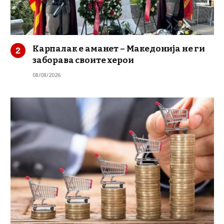
Карпалак е аманет – Македонија не ги
заборава своите херои
08/08/2026