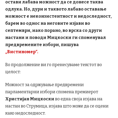
остави лабава можност да се донесе таква
одлука. Но, дури и таквото лабаво оставање
можност е неконзистентност и недоследност,
барем во однос на неговите изјави во
септември, иако порано, во врска со други
настани и поводи Мицкоски ги споменувал
предвремените избори, пишува
„Вистиномер“.
Во продолжение ви го пренесуваме текстот во
целост:
Можност за одржување предвремени
парламентарни избори спомена премиерот
Христијан Мицкоски
во една своја изјава на
настан во Струмица, изјава што може да се оцени
како недоследност.