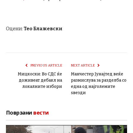
Оцени:
Тео Блажевски
PREVIOUS ARTICLE
NEXT ARTICLE
Мицкоски: Во СДС ќе
Манчестер Јунајтед веќе
доживеат дебакл на
размислува за разделба со
локалните избори
една од најголемите
ѕвезди
Поврзани
вести