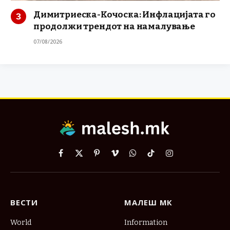
Димитриеска-Кочоска: Инфлацијата го
продолжи трендот на намалување
07/08/2026
Facebook
X
Pinterest
Vimeo
WhatsApp
TikTok
Instagram
(Twitter)
ВЕСТИ
МАЛЕШ МК
World
Information