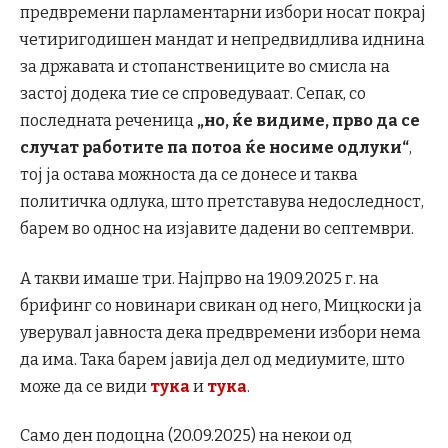
предвремени парламентарни избори носат покрај
четиригодишен мандат и непредвидлива иднина
за државата и стопанствениците во смисла на
застој додека тие се спроведуваат. Сепак, со
последната реченица
„но, ќе видиме, прво да се
случат работите па потоа ќе носиме одлуки“
,
тој ја остава можноста да се донесе и таква
политичка одлука, што претставува недоследност,
барем во однос на изјавите дадени во септември.
А такви имаше три. Најпрво на 19.09.2025 г. на
брифинг со новинари свикан од него, Мицкоски ја
уверувал јавноста дека предвремени избори нема
да има. Така барем јавија дел од медиумите, што
може да се види
тука
и
тука
.
Само ден подоцна (20.09.2025) на некои од