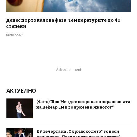
Денес портокалова фаза: Температурите до 40
степени
08/08/2026
Advertisement
АКТУЕЛНО
(Фото) Шон Мендес во врска со поранешната
на Нејмар: „Ми го промени животот“
ЕУ вечерта на „Охридско лето“ го носи
концертот „Последната роза на летото“