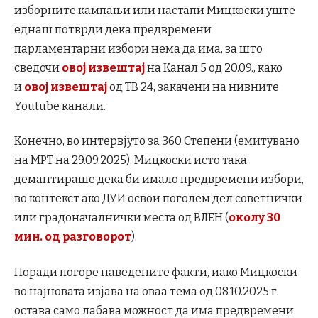
изборните кампањи или настапи Мицкоски уште
еднаш потврди дека предвремени
парламентарни избори нема да има, за што
сведочи
овој извештај
на Канал 5 од 20.09., како
и
овој извештај
од ТВ 24, закачени на нивните
Youtube канали.
Конечно, во интервјуто за 360 Степени (емитувано
на МРТ на 29.09.2025), Мицкоски исто така
демантираше дека би имало предвремени избори,
во контекст ако ДУИ освои поголем дел советнички
или градоначалнички места од ВЛЕН (
околу 30
мин. од разговорот
).
Поради погоре наведените факти, иако Мицкоски
во најновата изјава на оваа тема од 08.10.2025 г.
остава само лабава можност да има предвремени