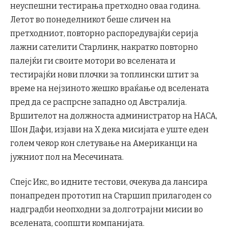
неуспешни тестирања претходно оваа година.
Летот во понеделникот беше сличен на
претходниот, повторно распоредувајќи серија
лажни сателити Старлинк, накратко повторно
палејќи ги своите мотори во вселената и
тестирајќи нови плочки за топлински штит за
време на нејзиното жешко враќање од вселената
пред да се распрсне западно од Австралија.
Вршителот на должноста администратор на НАСА,
Шон Дафи, изјави на X дека мисијата е уште еден
голем чекор кон слетување на Американци на
јужниот пол на Месечината.
Спејс Икс, во идните тестови, очекува да лансира
понапреден прототип на Старшип прилагоден со
надградби неопходни за долготрајни мисии во
вселената, соопшти компанијата.