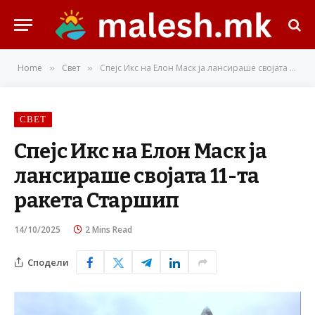
Home
Свет
Спејс Икс на Елон Маск ја лансираше својата 11-та ракета Старшип
»
»
СВЕТ
Спејс Икс на Елон Маск ја
лансираше својата 11-та
ракета Старшип
14/10/2025
2 Mins Read
Сподели