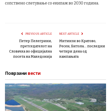
сопствено слетување со екипаж во 2030 година.
PREVIOUS ARTICLE
NEXT ARTICLE
Петер Пелегрини,
Митинзи во Кратово,
претседателот на
Ресен, Битола… последни
Словачка во официјална
четири дена од
посета на Македонија
кампањата
Поврзани
вести