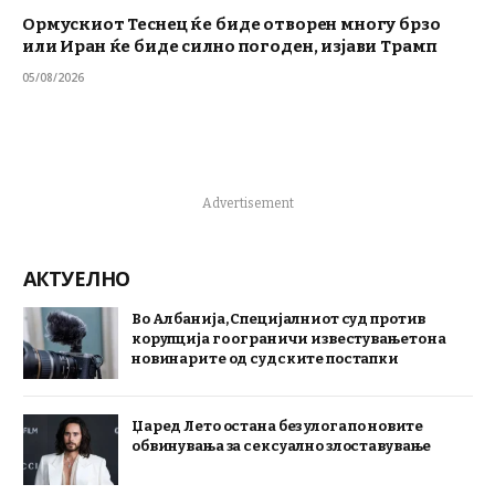
Ормускиот Теснец ќе биде отворен многу брзо
или Иран ќе биде силно погоден, изјави Трамп
05/08/2026
Advertisement
АКТУЕЛНО
Во Албанија, Специјалниот суд против
корупција го ограничи известувањето на
новинарите од судските постапки
Џаред Лето остана без улога по новите
обвинувања за сексуално злоставување