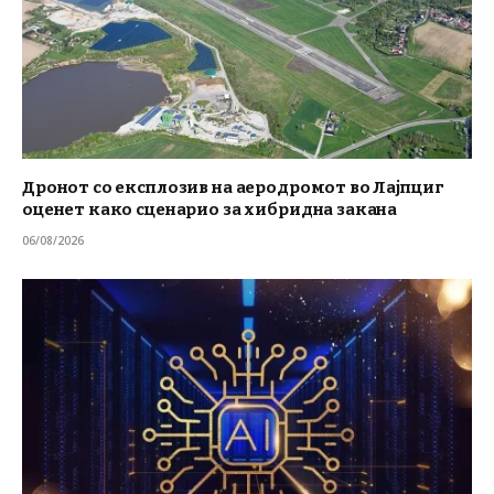
Дронот со експлозив на аеродромот во Лајпциг
оценет како сценарио за хибридна закана
06/08/2026