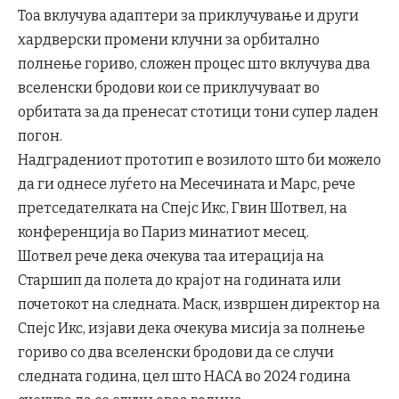
Тоа вклучува адаптери за приклучување и други
хардверски промени клучни за орбитално
полнење гориво, сложен процес што вклучува два
вселенски бродови кои се приклучуваат во
орбитата за да пренесат стотици тони супер ладен
погон.
Надградениот прототип е возилото што би можело
да ги однесе луѓето на Месечината и Марс, рече
претседателката на Спејс Икс, Гвин Шотвел, на
конференција во Париз минатиот месец.
Шотвел рече дека очекува таа итерација на
Старшип да полета до крајот на годината или
почетокот на следната. Маск, извршен директор на
Спејс Икс, изјави дека очекува мисија за полнење
гориво со два вселенски бродови да се случи
следната година, цел што НАСА во 2024 година