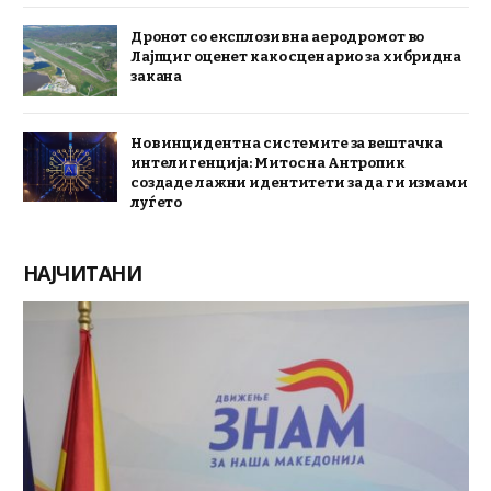
Дронот со експлозив на аеродромот во
Лајпциг оценет како сценарио за хибридна
закана
Нов инцидент на системите за вештачка
интелигенција: Митос на Антропик
создаде лажни идентитети за да ги измами
луѓето
НАЈЧИТАНИ