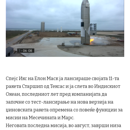
Спејс Икс на Елон Маск ја лансираше својата 11-та
ракета Старшип од Тексас и ја слета во Индискиот
Океан, последниот лет пред компанијата да
започне со тест-лансирање на нова верзија на
џиновската ракета опремена со повеќе функции за
мисии на Месечината и Марс.
Неговата последна мисија, во август, заврши низа