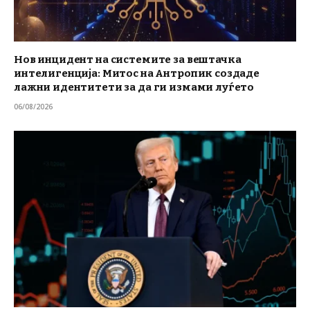
Нов инцидент на системите за вештачка
интелигенција: Митос на Антропик создаде
лажни идентитети за да ги измами луѓето
06/08/2026