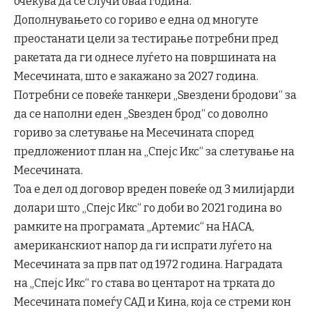
очекува да се случи оваа година.
Дополнувањето со гориво е една од многуте
преостанати цели за тестирање потребни пред
ракетата да ги однесе луѓето на површината на
Месечината, што е закажано за 2027 година.
Потребни се повеќе танкери „Ѕвездени бродови“ за
да се наполни еден „Ѕвезден брод“ со доволно
гориво за слетување на Месечината според
предложениот план на „Спејс Икс“ за слетување на
Месечината.
Тоа е дел од договор вреден повеќе од 3 милијарди
долари што „Спејс Икс“ го доби во 2021 година во
рамките на програмата „Артемис“ на НАСА,
американскиот напор да ги испрати луѓето на
Месечината за прв пат од 1972 година. Наградата
на „Спејс Икс“ го става во центарот на трката до
Месечината помеѓу САД и Кина, која се стреми кон