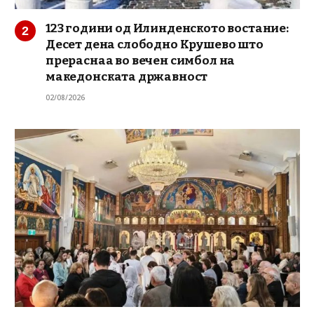
123 години од Илинденското востание:
Десет дена слободно Крушево што
прераснаа во вечен симбол на
македонската државност
02/08/2026