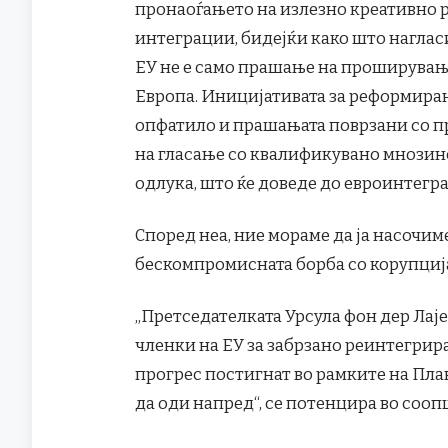
пронаоѓањето на излезно креативно 
интеграции, бидејќи како што наглас
ЕУ не е само прашање на проширување,
Европа. Иницијативата за реформирањ
опфатило и прашањата поврзани со п
на гласање со квалификувано мнозинс
одлука, што ќе доведе до евроинтегр
Според неа, ние мораме да ја насочим
бескомпромисната борба со корупциј
„Претседателката Урсула фон дер Лајен 
членки на ЕУ за забрзано реинтегрир
прогрес постигнат во рамките на План
да оди напред“, се потенцира во соо