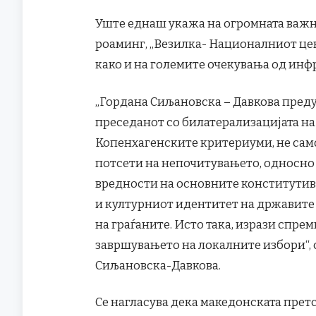
Уште еднаш укажа на огромната важн
роаминг, „Везилка- Националниот цен
како и на големите очекувања од инф
„Гордана Сиљановска – Давкова пред
преседанот со билатерализацијата на
Копенхагенските критериуми, не само
потсети на непочитувањето, односн
вредности на основните конститутив
и културниот идентитет на државите 
на граѓаните. Исто така, изрази спре
завршувањето на локалните избори“, 
Сиљановска-Давкова.
Се нагласува дека македонската прет