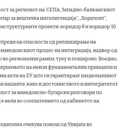
ост за регионот на: СЕПА, Западно-балканскиот
тар за вештачка интелигенција“, „Хоризонт“,
раструктурните проекти: коридор 8 и коридор 10.
упреди на опасноста од реплицирање на
 македонскиот процес на интеграција, надвор од
 во регионални рамки, туку и пошироко. Воедно,
о кршењето на некои фундаментални принципи и
ни акти на ЕУ што ги гарантираат националниот
и нациите, како и достоинството и интегритетот
мност за македонско-бугарски разговори по
се вели во соопштението од кабинетот на
седателка очекува помош од Унијата во