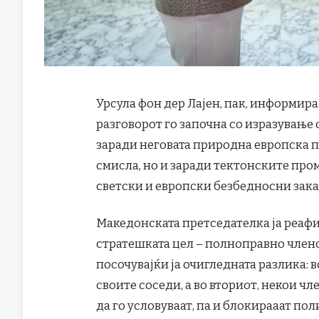
Урсула фон дер Лајен, пак, информир
разговорот го започна со изразување 
заради неговата природна европска п
смисла, но и заради тектонските пр
светски и европски безбедносни зака
Македонската претседателка ја реаф
стратешката цел – полноправно членст
посочувајќи ја очигледната разлика: в
своите соседи, а во вториот, некои ч
да го условуваат, па и блокирааат по