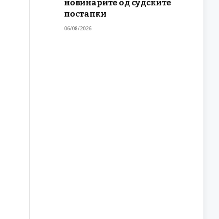
новинарите од судските
постапки
06/08/2026