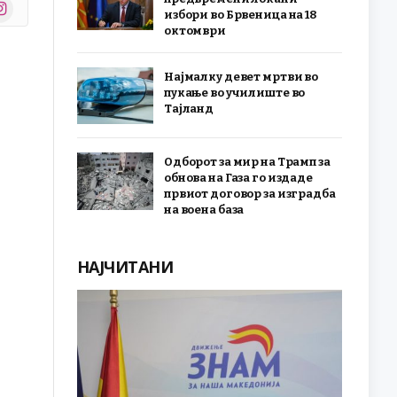
stagram
избори во Брвеница на 18
r)
октомври
Најмалку девет мртви во
пукање во училиште во
Тајланд
Одборот за мир на Трамп за
обнова на Газа го издаде
првиот договор за изградба
на воена база
НАЈЧИТАНИ