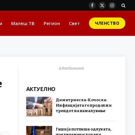
Facebook
X
Instagram
(Twitter)
м
Малеш ТВ
Регион
Свет
ЧЛЕНСТВО
Advertisement
е
АКТУЕЛНО
Димитриеска-Кочоска:
Инфлацијата го продолжи
трендот на намалување
Гаши ја потпиша одлуката,
предвремени локани