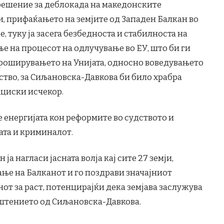
решение за деблокада на македонските
и, прифаќањето на земјите од Западен Балкан во
 туку ја засега безбедноста и стабилноста на
е на процесот на одлучување во ЕУ, што би ги
роширувањето на Унијата, односно воведувањето
тво, за Сиљановска-Давкова би било храбра
ациски исчекор.
е енергијата кон реформите во судството и
ата и криминалот.
ја нагласи јасната волја кај сите 27 земји,
ање на Балканот и го поздрави значајниот
от за раст, потенцирајќи дека земјава заслужува
пштението од Сиљановска-Давкова.