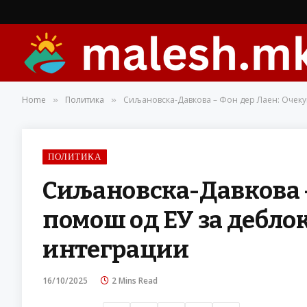
Home
Политика
Сиљановска-Давкова – Фон дер Лаен: Очеку
»
»
ПОЛИТИКА
Сиљановска-Давкова –
помош од ЕУ за дебло
интеграции
16/10/2025
2 Mins Read