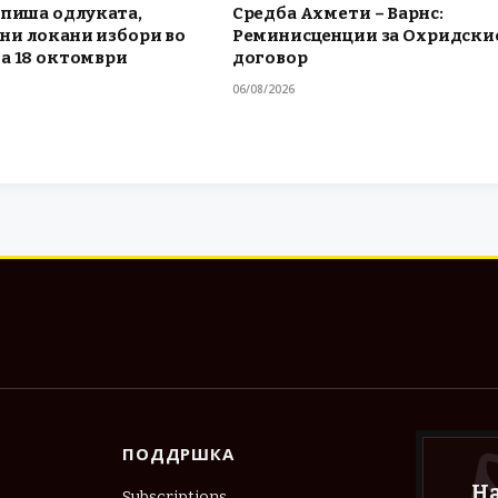
тпиша одлуката,
Средба Ахмети – Варнс:
ни локани избори во
Реминисценции за Охридски
а 18 октомври
договор
06/08/2026
ПОДДРШКА
Н
Subscriptions