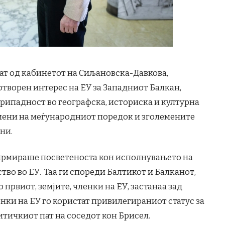
аат од кабинетот на Сиљановска-Давкова,
отворен интерес на ЕУ за Западниот Балкан,
рипадност во географска, историска и културна
омени на меѓународниот поредок и зголемените
ни.
ирмираше посветеноста кон исполнувањето на
во во ЕУ. Таа ги спореди Балтикот и Балканот,
о првиот, земјите, членки на ЕУ, застанаа зад
ленки на ЕУ го користат привилегираниот статус за
литичкиот пат на соседот кон Брисел.