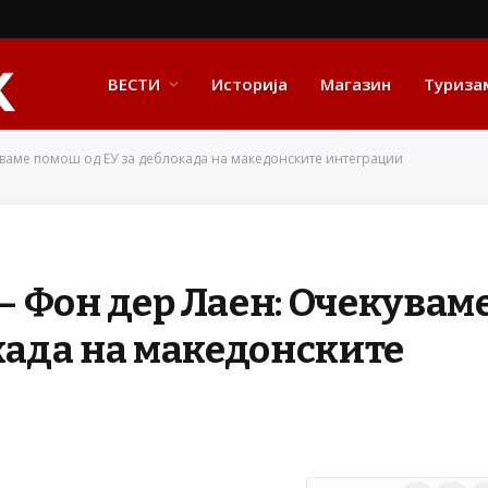
ВЕСТИ
Историја
Магазин
Туриза
ваме помош од ЕУ за деблокада на македонските интеграции
 Фон дер Лаен: Очекувам
када на македонските