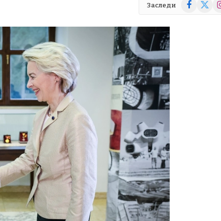
Facebook
X
In
Заследи
(Twitte