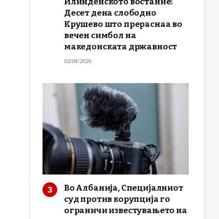
Илинденското востание:
Десет дена слободно
Крушево што прераснаа во
вечен симбол на
македонската државност
02/08/2026
Во Албанија, Специјалниот
суд против корупција го
ограничи известувањето на