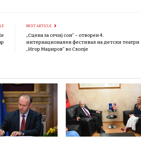
LE
NEXT ARTICLE
ќе
„Сцена за сечиј сон“ – отворен 4.
ар
интернационален фестивал на детски театри
„Игор Маџиров“ во Скопје