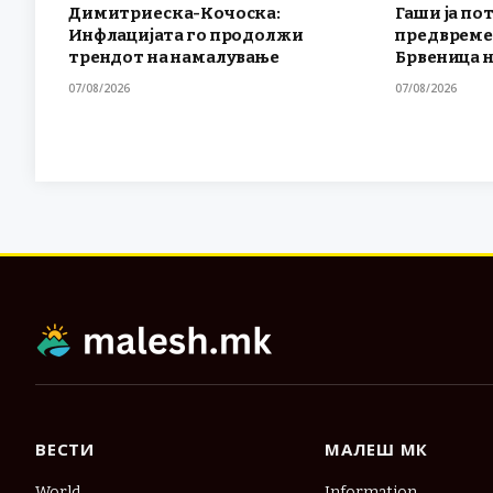
Димитриеска-Кочоска:
Гаши ја по
Инфлацијата го продолжи
предвреме
трендот на намалување
Брвеница н
07/08/2026
07/08/2026
ВЕСТИ
МАЛЕШ МК
World
Information