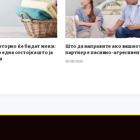
вторно ќе бидат меки:
Што да направите ако вашио
о една состојка што ја
партнер е пасивно-агресивен
а
05/08/2026