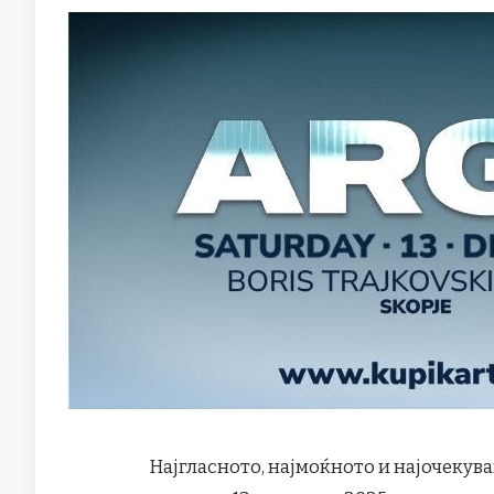
Најгласното, најмоќното и најочекув