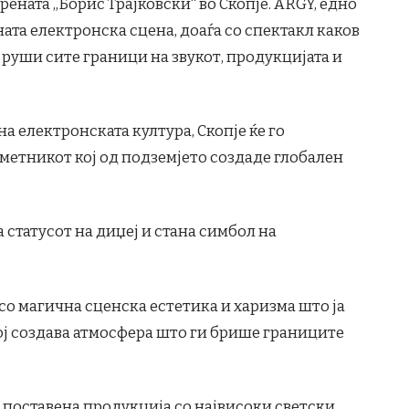
рената „Борис Трајковски“ во Скопје. ARGY, едно
ата електронска сцена, доаѓа со спектакл каков
 руши сите граници на звукот, продукцијата и
на електронската култура, Скопје ќе го
 уметникот кој од подземјето создаде глобален
статусот на диџеј и стана симбол на
со магична сценска естетика и харизма што ја
ој создава атмосфера што ги брише границите
е поставена продукција со највисоки светски