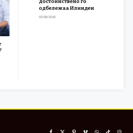
достоинствено го
одбележаа Илинден
03/08/2026
т
?