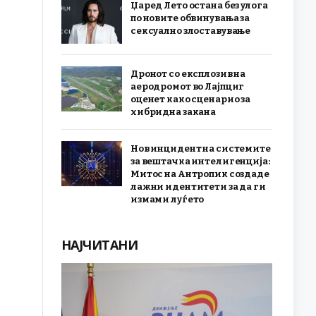
Џаред Лето остана без улога
по новите обвинувања за
сексуално злоставување
Дронот со експлозив на
аеродромот во Лајпциг
оценет како сценарио за
хибридна закана
Нов инцидент на системите
за вештачка интелигенција:
Митос на Антропик создаде
лажни идентитети за да ги
измами луѓето
НАЈЧИТАНИ