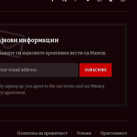
Facebook
X
Pinterest
Vimeo
WhatsApp
TikTok
Instag
(Twitter)
ајнови информации
ивајте ги најновите креативни вести од Малеш.
By signing up, you agree to the our terms and our
Privacy
cy
agreement.
Политика на приватност
Услови
Пристапност