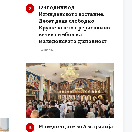
123 години од
Илинденското востание:
Десет дена слободно
Крушево што прераснаа во
вечен симбол на
македонската државност
02/08/2026
Македонците во Австралија