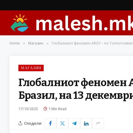
Home
Магазин
Глобалниот феномен ARGY – по Tomorrowland
»
»
МАГАЗИН
Глобалниот феномен A
Бразил, на 13 декемвр
17/10/2025
1 Min Read
Сподели