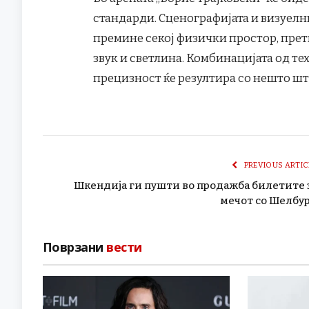
стандарди. Сценографијата и визуелн
премине секој физички простор, прет
звук и светлина. Комбинацијата од те
прецизност ќе резултира со нешто што
PREVIOUS ARTIC
Шкендија ги пушти во продажба билетите 
мечот со Шелбу
Поврзани
вести