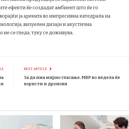
ите ефекти ќе создадат амбиент што ќе го
ворајќи ја арената во импресивна катедрала на
хнологија, визуелен дизајн и акустична
 не се гледа, туку се доживува.
LE
NEXT ARTICLE
за
За да има мирно гласање, МВР во недела ќе
рн
користи и дронови