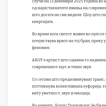
случи на 13 декември 2025 година во а
од најистакнатите имиња на современ
што досега не сме виделе. Шоу што ги
енергијата.
Во време кога светот живее во пулсот 
почувствува врвот на тој бран, преку
феномен.
ARGY е артист што одамна го надмина 
современиот хаус и техно звук.
Со сетови што предизвикуваат транс, 
поттикнува колективната еуфорија, т
меѓу уметност, звук и емоција.
Во арената „Борис Трајковски“ ќе бид