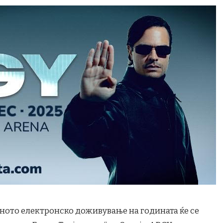
аното електронско доживување на годината ќе се