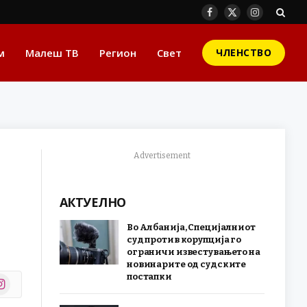
Facebook
X
Instagram
(Twitter)
м
Малеш ТВ
Регион
Свет
ЧЛЕНСТВО
Advertisement
АКТУЕЛНО
Во Албанија, Специјалниот
суд против корупција го
ограничи известувањето на
новинарите од судските
постапки
stagram
r)