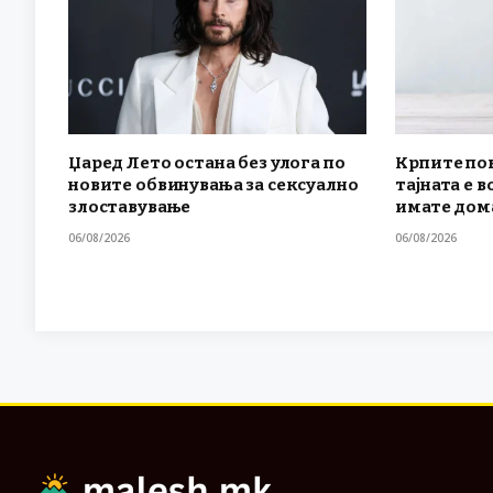
Џаред Лето остана без улога по
Крпите по
новите обвинувања за сексуално
тајната е в
злоставување
имате дом
06/08/2026
06/08/2026