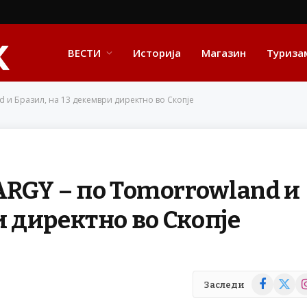
ВЕСТИ
Историја
Магазин
Туриза
 и Бразил, на 13 декември директно во Скопје
RGY – по Tomorrowland и
и директно во Скопје
Facebook
X
In
Заследи
(Twitte