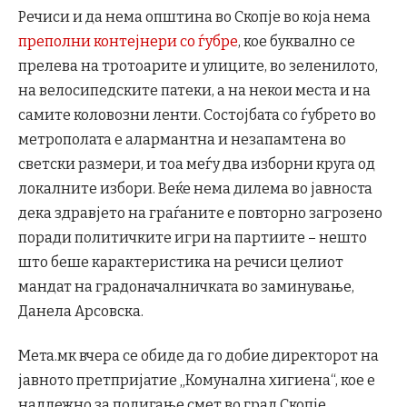
Речиси и да нема општина во Скопје во која нема
преполни контејнери со ѓубре
, кое буквално се
прелева на тротоарите и улиците, во зеленилото,
на велосипедските патеки, а на некои места и на
самите коловозни ленти. Состојбата со ѓубрето во
метрополата е алармантна и незапамтена во
светски размери, и тоа меѓу два изборни круга од
локалните избори. Веќе нема дилема во јавноста
дека здравјето на граѓаните е повторно загрозено
поради политичките игри на партиите – нешто
што беше карактеристика на речиси целиот
мандат на градоначалничката во заминување,
Данела Арсовска.
Мета.мк вчера се обиде да го добие директорот на
јавното претпријатие „Комунална хигиена“, кое е
надлежно за подигање смет во град Скопје,