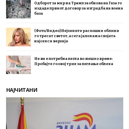
Одборот за мир на Трамп за обнова на Газа го
издаде првиот договор за изградба на воена
база
(Фото/Видео) Нејзините раскошни облини
го тресат светот, а сега ја покажа својата
најсекси верзија
Не ви е потребна пегла во жешко време:
Пробајте го овој трик за пеглање облека
НАЈЧИТАНИ