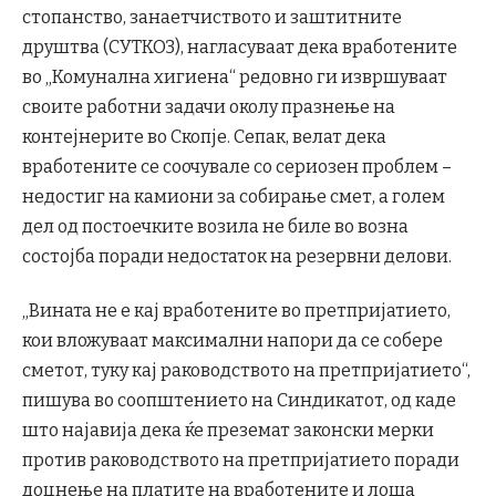
стопанство, занаетчиството и заштитните
друштва (СУТКОЗ), нагласуваат дека вработените
во „Комунална хигиена“ редовно ги извршуваат
своите работни задачи околу празнење на
контејнерите во Скопје. Сепак, велат дека
вработените се соочувале со сериозен проблем –
недостиг на камиони за собирање смет, а голем
дел од постоечките возила не биле во возна
состојба поради недостаток на резервни делови.
„Вината не е кај вработените во претпријатието,
кои вложуваат максимални напори да се собере
сметот, туку кај раководството на претпријатието“,
пишува во соопштението на Синдикатот, од каде
што најавија дека ќе преземат законски мерки
против раководството на претпријатието поради
доцнење на платите на вработените и лоша