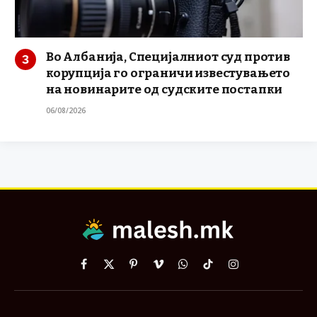
Во Албанија, Специјалниот суд против
корупција го ограничи известувањето
на новинарите од судските постапки
06/08/2026
Facebook
X
Pinterest
Vimeo
WhatsApp
TikTok
Instagram
(Twitter)