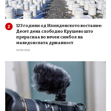
123 години од Илинденското востание:
Десет дена слободно Крушево што
прераснаа во вечен симбол на
македонската државност
02/08/2026