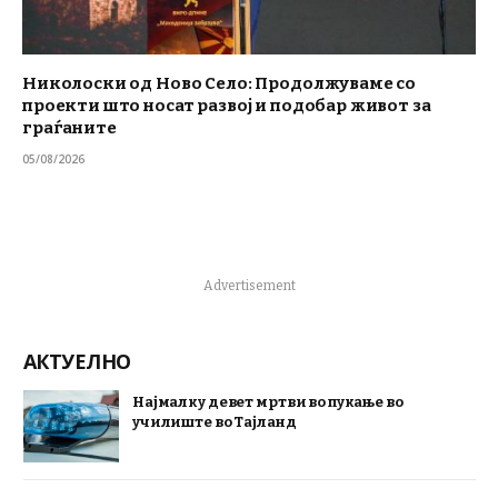
Николоски од Ново Село: Продолжуваме со
проекти што носат развој и подобар живот за
граѓаните
05/08/2026
Advertisement
АКТУЕЛНО
Најмалку девет мртви во пукање во
училиште во Тајланд