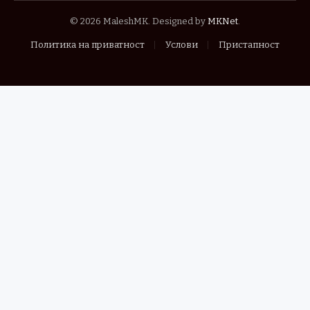
© 2026 MaleshMK. Designed by
MKNet
.
Политика на приватност
Услови
Пристапност