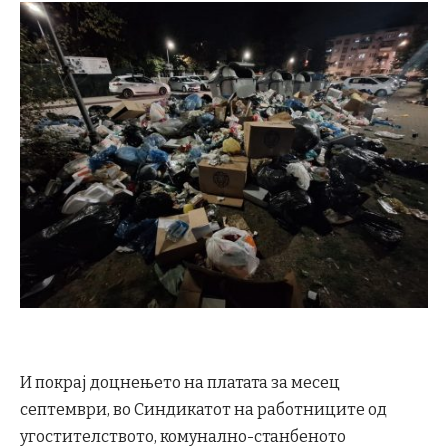
И покрај доцнењето на платата за месец
септември, во Синдикатот на работниците од
угостителството, комунално-станбеното