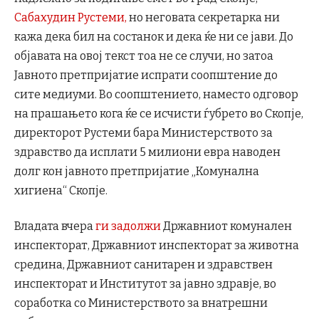
Сабахудин Рустеми,
но неговата секретарка ни
кажа дека бил на состанок и дека ќе ни се јави. До
објавата на овој текст тоа не се случи, но затоа
Јавното претпријатие испрати соопштение до
сите медиуми. Во соопштението, наместо одговор
на прашањето кога ќе се исчисти ѓубрето во Скопје,
директорот Рустеми бара Министерството за
здравство да исплати 5 милиони евра наводен
долг кон јавното претпријатие „Комунална
хигиена“ Скопје.
Владата вчера
ги задолжи
Државниот комунален
инспекторат, Државниот инспекторат за животна
средина, Државниот санитарен и здравствен
инспекторат и Институтот за јавно здравје, во
соработка со Министерството за внатрешни