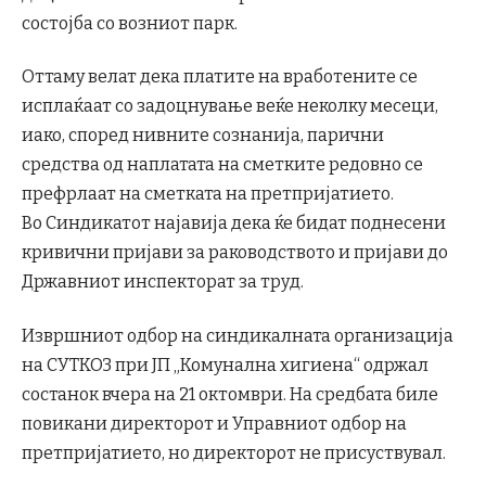
состојба со возниот парк.
Оттаму велат дека платите на вработените се
исплаќаат со задоцнување веќе неколку месеци,
иако, според нивните сознанија, парични
средства од наплатата на сметките редовно се
префрлаат на сметката на претпријатието.
Во Синдикатот најавија дека ќе бидат поднесени
кривични пријави за раководството и пријави до
Државниот инспекторат за труд.
Извршниот одбор на синдикалната организација
на СУТКОЗ при ЈП „Комунална хигиена“ одржал
состанок вчера на 21 октомври. На средбата биле
повикани директорот и Управниот одбор на
претпријатието, но директорот не присуствувал.