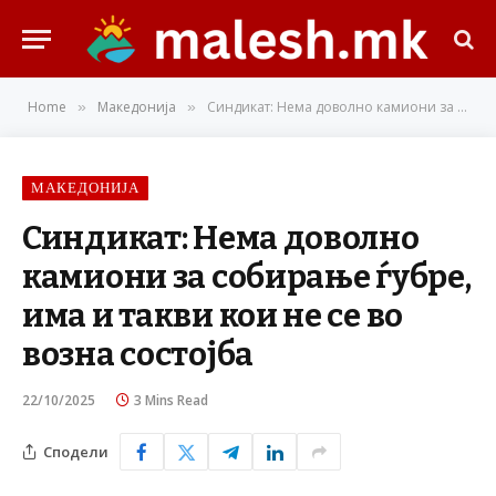
Home
Македонија
Синдикат: Нема доволно камиони за собирање ѓубре, има и такви кои не се во возна состојба
»
»
МАКЕДОНИЈА
Синдикат: Нема доволно
камиони за собирање ѓубре,
има и такви кои не се во
возна состојба
22/10/2025
3 Mins Read
Сподели