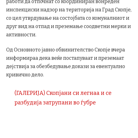
работи да отпочнат со координиран вонреден
инспекциски надзор на територија на Град Скопје,
со цел утврдување на состојбата со комуналниот и
друг вид на отпад и преземање соодветни мерки и
активности.
Од Основното јавно обвинителство Скопје вчера
информираа дека веќе постапуваат и преземаат
дејствија за обезбедување докази за евентуално
кривично дело.
(ГАЛЕРИЈА) Скопјани си легнаа и се
разбудија затрупани во ѓубре