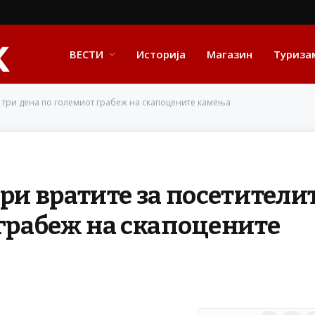
ВЕСТИ
Историја
Магазин
Туриза
е три дена по големиот грабеж на скапоцените камења
ри вратите за посетители
 грабеж на скапоцените