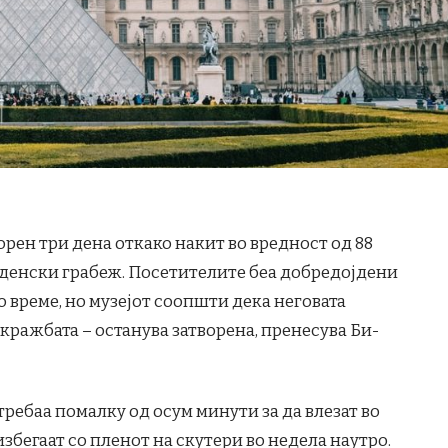
орен три дена откако накит во вредност од 88
 денски грабеж. Посетителите беа добредојдени
о време, но музејот соопшти дека неговата
 кражбата – останува затворена, пренесува Би-
ребаа помалку од осум минути за да влезат во
избегаат со пленот на скутери во недела наутро.