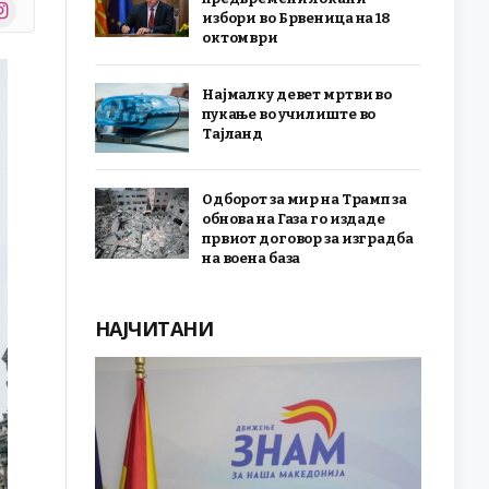
stagram
избори во Брвеница на 18
r)
октомври
Најмалку девет мртви во
пукање во училиште во
Тајланд
Одборот за мир на Трамп за
обнова на Газа го издаде
првиот договор за изградба
на воена база
НАЈЧИТАНИ