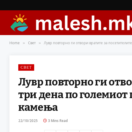
Home
Свет
Лувр повторно ги отвори вратите за посетителит
»
»
СВЕТ
Лувр повторно ги отво
три дена по големиот
камења
22/10/2025
3 Mins Read