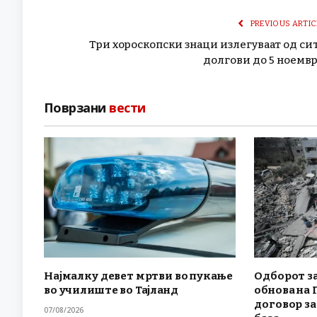
PREVIOUS ARTIC
Три хороскопски знаци излегуваат од си
долгови до 5 ноемв
Поврзани
вести
Најмалку девет мртви во пукање
Одборот за
во училиште во Тајланд
обнова на 
договор за
07/08/2026