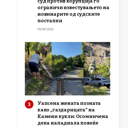
суд против корупција го
ограничи известувањето на
новинарите од судските
постапки
06/08/2026
Уапсена жената позната
како „газдарицата“ на
Камени кукли: Осомничена
дека нападнала повеќе