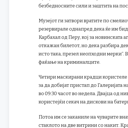
безбедносните сили и заштита на пос
Музејот ги затвори вратите по смелио
резервирале однапред дека ќе им бид
Карбахал од Перу, кој за новинската а
откажан билетот, но дека разбира дек
исто така, презел неопходни мерки“.
фаќање на криминалците.
Четири маскирани крадци користеле 
за да добијат пристап до Галеријата 
во 09:30 часот во недела. Двајца од н
користејќи секач на дискови на батери
Потоа им се заканиле на чуварите внат
стаклото на две витрини со накит. Кр