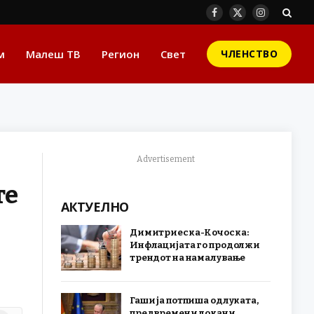
Facebook
X
Instagram
(Twitter)
м
Малеш ТВ
Регион
Свет
ЧЛЕНСТВО
Advertisement
те
АКТУЕЛНО
Димитриеска-Кочоска:
Инфлацијата го продолжи
трендот на намалување
Гаши ја потпиша одлуката,
предвремени локани