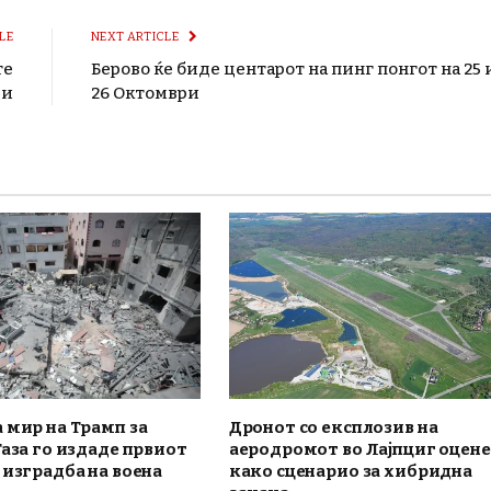
LE
NEXT ARTICLE
те
Берово ќе биде центарот на пинг понгот на 25 
ри
26 Октомври
 мир на Трамп за
Дронот со експлозив на
Газа го издаде првиот
аеродромот во Лајпциг оцен
 изградба на воена
како сценарио за хибридна