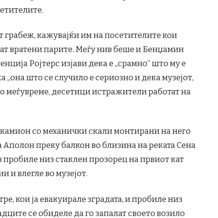
етителите.
т грабеж, кажувајќи им на посетителите кои
ат вратени парите. Меѓу нив беше и Бенџамин
генција Ројтерс изјави дека е „срамно“ што му е
а „она што се случило е сериозно и дека музејот,
 Во меѓувреме, десетици истражители работат на
камион со механички скали монтирани на него
на Аполон преку балкон во близина на реката Сена
ив пробиле низ стаклен прозорец на првиот кат
и и влегле во музејот.
ре, кои ја евакуирале зградата, и пробиле низ
адците се обиделе да го запалат своето возило