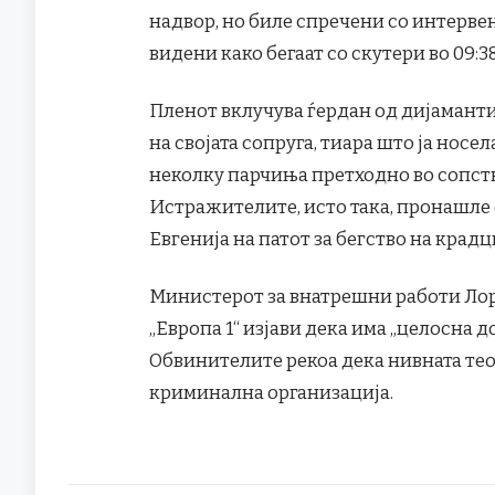
надвор, но биле спречени со интервен
видени како бегаат со скутери во 09:38
Пленот вклучува ѓердан од дијаманти
на својата сопруга, тиара што ја носел
неколку парчиња претходно во сопст
Истражителите, исто така, пронашле
Евгенија на патот за бегство на крадц
Министерот за внатрешни работи Лор
„Европа 1“ изјави дека има „целосна д
Обвинителите рекоа дека нивната тео
криминална организација.