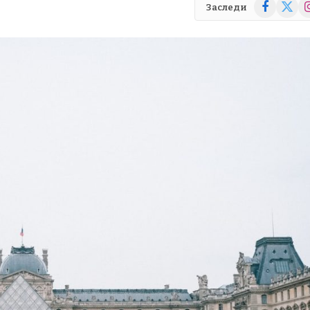
Facebook
X
In
Заследи
(Twitte