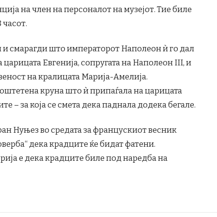
ција на член на персоналот на музејот. Тие биле
 часот.
 и смарагди што императорот Наполеон ѝ го дал
а царицата Евгенија, сопругата на Наполеон III, и
веност на кралицата Марија-Амелија.
 оштетена круна што ѝ припаѓала на царицата
ите – за која се смета дека паднала додека бегале.
ан Нуњез во средата за францускиот весник
оверба“ дека крадците ќе бидат фатени.
рија е дека крадците биле под наредба на