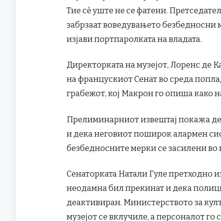
Тие сè уште не се фатени. Претседат
забрзаат воведувањето безбедносни м
изјави портпаролката на владата.
Директорката на музејот, Лоренс де Ка
на францускиот Сенат во среда поплад
грабежот, кој Макрон го опиша како н
Прелиминарниот извештај покажа дек
и дека неговиот поширок алармен сист
безбедносните мерки се засилени во
Сенаторката Натали Гуле претходно из
неодамна бил прекинат и дека полици
деактивиран. Министерството за кул
музејот се вклучиле, а персоналот го