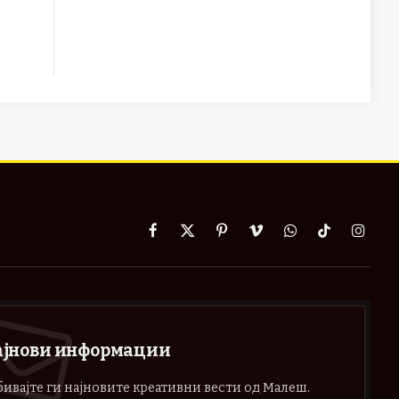
Facebook
X
Pinterest
Vimeo
WhatsApp
TikTok
Instag
(Twitter)
ајнови информации
ивајте ги најновите креативни вести од Малеш.