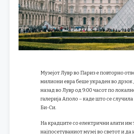
Музејот Лувр во Париз е повторно отв
милиони евра беше украден во дрзок
назад во Лувр од 9:00 часот по локалн
галерија Аполо – каде што се случила
Би-Си.
На крадците со електрични алати им т
најпосетуваниот музеј во светот и да 