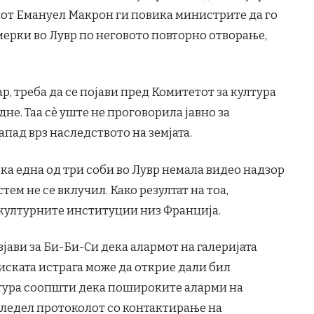
елот Емануел Макрон ги повика министрите да го
ерки во Лувр по неговото повторно отворање,
р, треба да се појави пред Комитетот за култура
не. Таа сè уште не проговорила јавно за
апад врз наследството на земјата.
а една од три соби во Лувр немала видео надзор
ем не се вклучил. Како резултат на тоа,
 културните институции низ Франција.
јави за Би-Би-Си дека алармот на галеријата
ската истрага може да открие дали бил
тура соопшти дека пошироките аларми на
 следел протоколот со контактирање на