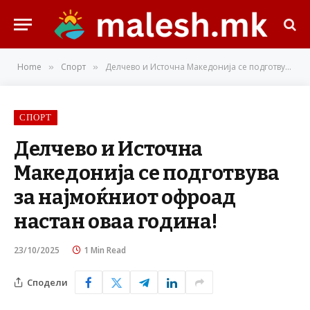
Home
Спорт
Делчево и Источна Македонија се подготвува за најмоќниот офроад настан оваа година!
»
»
СПОРТ
Делчево и Источна
Македонија се подготвува
за најмоќниот офроад
настан оваа година!
23/10/2025
1 Min Read
Сподели