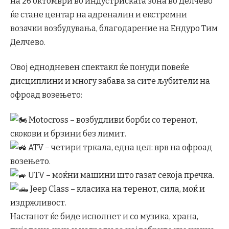
на 26 октомври во индустриската зона во Делчево
ќе стане центар на адреналин и екстремни
возачки возбудувања, благодарение на Ендуро Тим
Делчево.
Овој еднодневен спектакл ќе понуди повеќе
дисциплини и многу забава за сите љубители на
офроад возењето:
Motocross – возбудливи борби со теренот,
скокови и брзини без лимит.
ATV – четири тркала, една цел: врв на офроад
возењето.
UTV – моќни машини што газат секоја пречка.
Jeep Class – класика на теренот, сила, моќ и
издржливост.
Настанот ќе биде исполнет и со музика, храна,