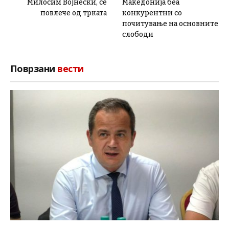
Милосим Војнески, се
Македонија беа
повлече од трката
конкурентни со
почитување на основните
слободи
Поврзани
вести