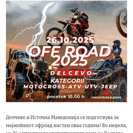
Делчево и Источна Македонија се подготвува за
најмоќниот офроад настан оваа година! Во недела,