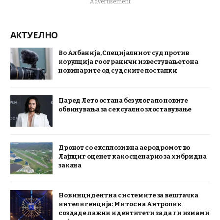
Advertisement
АКТУЕЛНО
Во Албанија, Специјалниот суд против
корупција го ограничи известувањето на
новинарите од судските постапки
Џаред Лето остана без улога по новите
обвинувања за сексуално злоставување
Дронот со експлозив на аеродромот во
Лајпциг оценет како сценарио за хибридна
закана
Нов инцидент на системите за вештачка
интелигенција: Митос на Антропик
создаде лажни идентитети за да ги измами