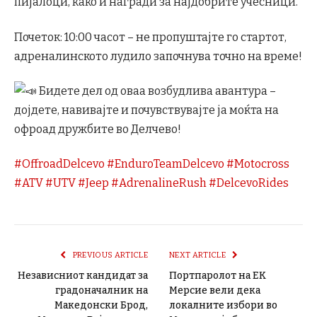
пијалоци, како и награди за најдобрите учесници.
Почеток: 10:00 часот – не пропуштајте го стартот,
адреналинското лудило започнува точно на време!
Бидете дел од оваа возбудлива авантура –
дојдете, навивајте и почувствувајте ја моќта на
офроад дружбите во Делчево!
#OffroadDelcevo
#EnduroTeamDelcevo
#Motocross
#ATV
#UTV
#Jeep
#AdrenalineRush
#DelcevoRides
PREVIOUS ARTICLE
NEXT ARTICLE
Независниот кандидат за
Портпаролот на ЕК
градоначалник на
Мерсие вели дека
Македонски Брод,
локалните избори во