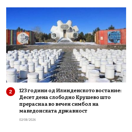
123 години од Илинденското востание:
Десет дена слободно Крушево што
прераснаа во вечен симбол на
македонската државност
02/08/2026