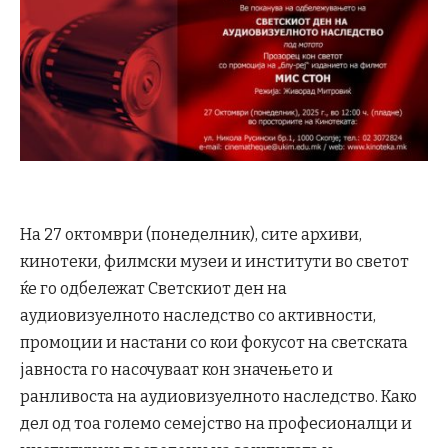
На 27 октомври (понеделник), сите архиви,
кинотеки, филмски музеи и институти во светот
ќе го одбележат Светскиот ден на
аудиовизуелното наследство со активности,
промоции и настани со кои фокусот на светската
јавноста го насочуваат кон значењето и
ранливоста на аудиовизуелното наследство. Како
дел од тоа големо семејство на професионалци и