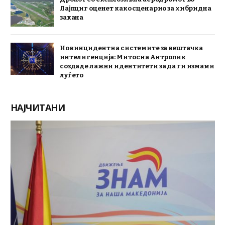
Лајпциг оценет како сценарио за хибридна
закана
Нов инцидент на системите за вештачка
интелигенција: Митос на Антропик
создаде лажни идентитети за да ги измами
луѓето
НАЈЧИТАНИ