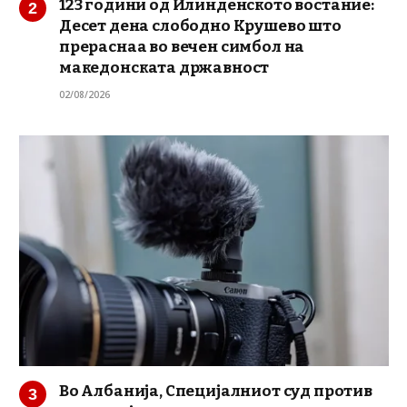
123 години од Илинденското востание:
Десет дена слободно Крушево што
прераснаа во вечен симбол на
македонската државност
02/08/2026
Во Албанија, Специјалниот суд против