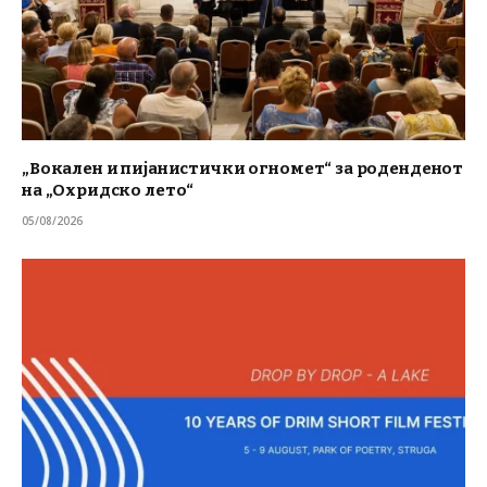
„Вокален и пијанистички огномет“ за роденденот
на „Охридско лето“
05/08/2026