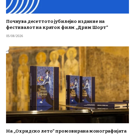
Почнува десеттото јубилејно издание на
фестивалот на краток филм „Дрим Шорт“
05/08/2026
На „Охридско лето“ промовирана монографијата