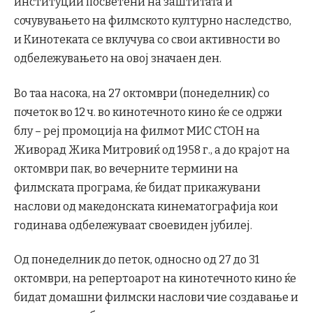
институции посветени на заштитата и
сочувувањето на филмското културно наследство,
и Кинотеката се вклучува со свои активности во
одбележувањето на овој значаен ден.
Во таа насока, на 27 октомври (понеделник) со
почеток во 12 ч. во кинотечното кино ќе се одржи
блу – реј промоција на филмот МИС СТОН на
Живорад Жика Митровиќ од 1958 г., а до крајот на
октомври пак, во вечерните термини на
филмската програма, ќе бидат прикажувани
наслови од македонската кинематографија кои
годинава одбележуваат своевиден јубилеј.
Од понеделник до петок, односно од 27 до 31
октомври, на репертоарот на кинотечното кино ќе
бидат домашни филмски наслови чие создавање и