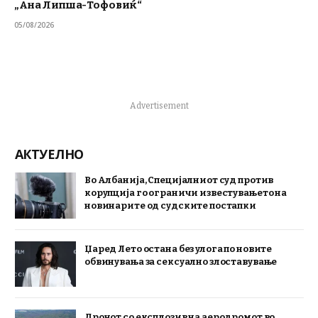
„Ана Липша-Тофовиќ“
05/08/2026
Advertisement
АКТУЕЛНО
Во Албанија, Специјалниот суд против
корупција го ограничи известувањето на
новинарите од судските постапки
Џаред Лето остана без улога по новите
обвинувања за сексуално злоставување
Дронот со експлозив на аеродромот во