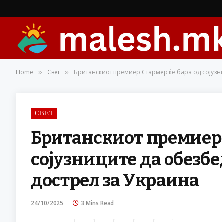
Home
Свет
Британскиот премиер Стармер ќе бара од сојузни
»
»
СВЕТ
Британскиот премиер 
сојузниците да обезбе
дострел за Украина
24/10/2025
3 Mins Read