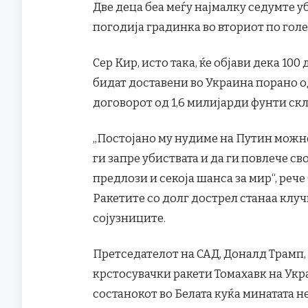
Две деца беа меѓу најмалку седумте у
погодија градинка во вториот по гол
Сер Кир, исто така, ќе објави дека 1
бидат доставени во Украина порано о
договорот од 1,6 милијарди фунти скл
„Постојано му нудиме на Путин можнос
ги запре убиствата и да ги повлече св
предлози и секоја шанса за мир“, рече
Ракетите со долг дострел станаа клуч
сојузниците.
Претседателот на САД, Доналд Трамп,
крстосувачки ракети Томахавк на Укра
состанокот во Белата куќа минатата н