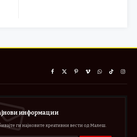
Facebook
X
Pinterest
Vimeo
WhatsApp
TikTok
Instag
(Twitter)
ајнови информации
ивајте ги најновите креативни вести од Малеш.