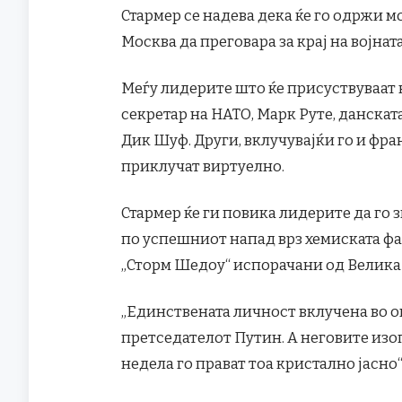
Стармер се надева дека ќе го одржи 
Москва да преговара за крај на војната
Меѓу лидерите што ќе присуствуваат 
секретар на НАТО, Марк Руте, данска
Дик Шуф. Други, вклучувајќи го и фр
приклучат виртуелно.
Стармер ќе ги повика лидерите да го 
по успешниот напад врз хемиската фаб
„Сторм Шедоу“ испорачани од Велика
„Единствената личност вклучена во ово
претседателот Путин. А неговите изо
недела го прават тоа кристално јасно“