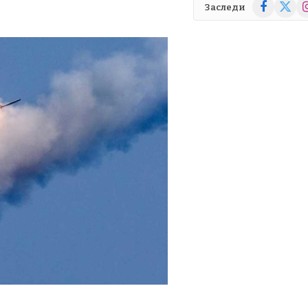
Facebook
X
In
Заследи
(Twitte