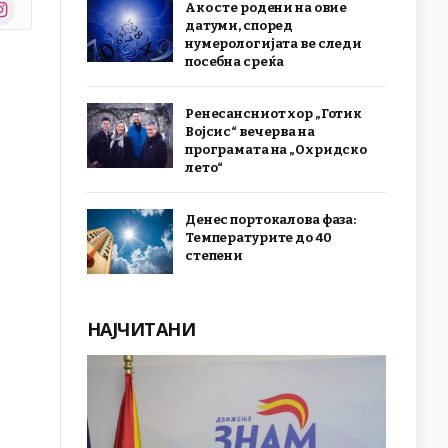
stagram
Ако сте родени на овие
r)
датуми, според
нумерологијата ве следи
посебна среќа
Ренесансниот хор „Готик
Војсис“ вечерва на
програмата на „Охридско
лето“
Денес портокалова фаза:
Температурите до 40
степени
НАЈЧИТАНИ