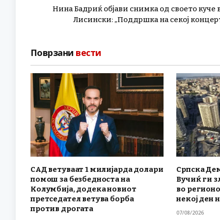
Нина Бадриќ објави снимка од своето куче 
Лисински: „Поддршка на секој концер
Поврзани
вести
САД ветуваат 1 милијарда долари
Српска Дем
помош за безбедноста на
Вучиќ ги 
Колумбија, додека новиот
во регионо
претседател ветува борба
некој ден 
против дрогата
07/08/2026