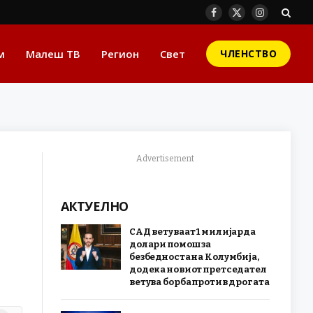
Facebook
X
Instagram
(Twitter)
м
Малеш ТВ
Регион
Свет
ЧЛЕНСТВО
Advertisement
АКТУЕЛНО
САД ветуваат 1 милијарда
долари помош за
безбедноста на Колумбија,
додека новиот претседател
ветува борба против дрогата