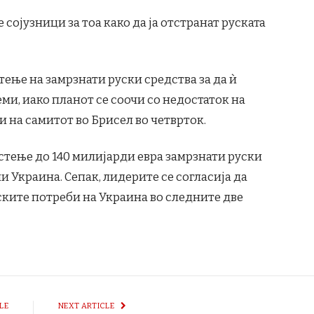
 сојузници за тоа како да ја отстранат руската
истење на замрзнати руски средства за да ѝ
ми, иако планот се соочи со недостаток на
 на самитот во Брисел во четврток.
истење до 140 милијарди евра замрзнати руски
и Украина. Сепак, лидерите се согласија да
ките потреби на Украина во следните две
LE
NEXT ARTICLE