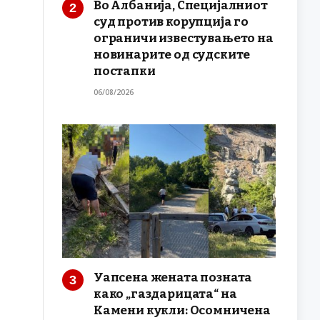
Во Албанија, Специјалниот
суд против корупција го
ограничи известувањето на
новинарите од судските
постапки
06/08/2026
Уапсена жената позната
како „газдарицата“ на
Камени кукли: Осомничена