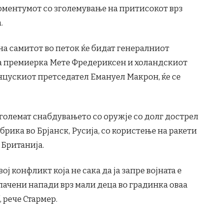
моментумот со зголемување на притисокот врз
.
на самитот во петок ќе бидат генералниот
та премиерка Мете Фредериксен и холандскиот
анцускиот претседател Емануел Макрон, ќе се
зголемат снабдувањето со оружје со долг дострел
рика во Брјанск, Русија, со користење на ракети
 Британија.
ј конфликт која не сака да ја запре војната е
пачени напади врз мали деца во градинка оваа
, рече Стармер.