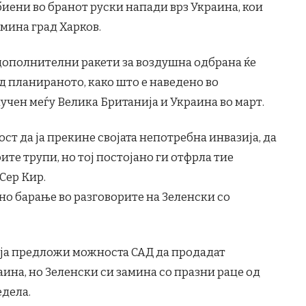
биени во бранот руски напади врз Украина, кои
емина град Харков.
00 дополнителни ракети за воздушна одбрана ќе
д планираното, како што е наведено во
учен меѓу Велика Британија и Украина во март.
т да ја прекине својата непотребна инвазија, да
оите трупи, но тој постојано ги отфрла тие
 Сер Кир.
но барање во разговорите на Зеленски со
 ја предложи можноста САД да продадат
ина, но Зеленски си замина со празни раце од
едела.