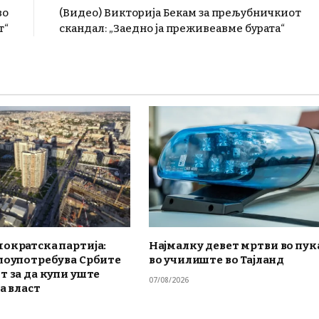
во
(Видео) Викторија Бекам за прељубничкиот
т“
скандал: „Заедно ја преживеавме бурата“
ократска партија:
Најмалку девет мртви во пу
злоупотребува Србите
во училиште во Тајланд
т за да купи уште
07/08/2026
на власт