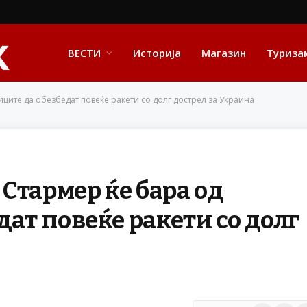
ВЕСТИ
Историја
Магазин
Туриза
ците да обезбедат повеќе ракети со долг дострел за Украина
Стармер ќе бара од
дат повеќе ракети со долг