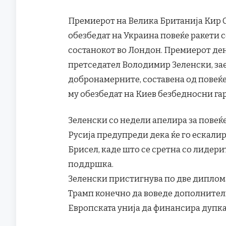
Премиерот на Велика Британија Кир С
обезбедат на Украина повеќе ракети с
состанокот во Лондон. Премиерот де
претседател Володимир Зеленски, зае
добронамерните, составена од повеќе 
му обезбедат на Киев безбедносни гар
Зеленски со недели апелира за повеќе 
Русија предупреди дека ќе го ескали
Брисел, каде што се сретна со лидери
поддршка.
Зеленски пристигнува по две диплома
Трамп конечно да воведе дополнителн
Европската унија да финансира дупка