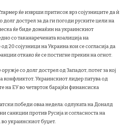
тармер ќе изврши притисок врз сојузниците да ѝ
о долг дострел за да ги погоди руските цели на
неска ќе биде домаќин на украинскиот
дно со таканаречената коалиција на
од 20 сојузници на Украина кои се согласија да
анции откако ќе се постигне прекин на огнот.
оружје со долг дострел од Западот, потег за кој
ра конфликтот. Украинскиот лидер патува од
те на ЕУ во четврток барајќи финансиска
тски победи оваа недела: одлуката на Доналд
и санкции против Русија и согласноста на
 во украинскиот буџет.