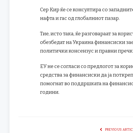
Сер Кир ќе се консултира со западните
нафта и гас од глобалниот пазар.
Тие, исто така, ќе разговараат за кор
обезбедат на Украина финансиски зае
политички консензус и правни пречки
ЕУ не се согласи со предлогот за кор
средства за финансиски да ја поткреп
помогнат во поддршката на финансис
години.
PREVIOUS ARTIC