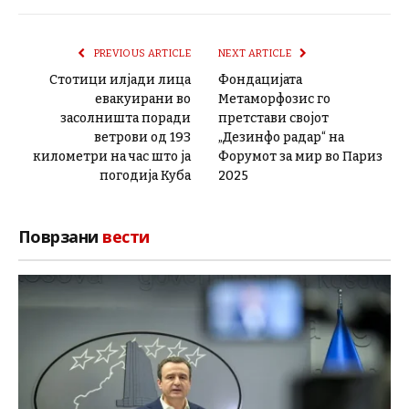
PREVIOUS ARTICLE
NEXT ARTICLE
Стотици илјади лица
Фондацијата
евакуирани во
Метаморфозис го
засолништа поради
претстави својот
ветрови од 193
„Дезинфо радар“ на
километри на час што ја
Форумот за мир во Париз
погодија Куба
2025
Поврзани
вести