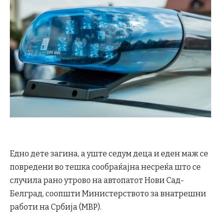
Едно дете загина, а уште седум деца и еден маж се
повредени во тешка сообраќајна несреќа што се
случила рано утрово на автопатот Нови Сад-
Белград, соопшти Министерството за внатрешни
работи на Србија (МВР).