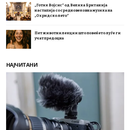
„Готик Војсис“ од Велика Британија
настапија со средновековна музика на
„Охридско лето“
Пет животни лекции што повеќето луѓе ги
учат предоцна
НАЈЧИТАНИ