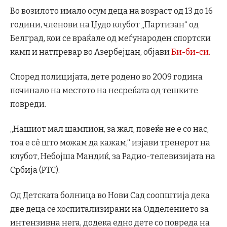
Во возилото имало осум деца на возраст од 13 до 16
години, членови на Џудо клубот „Партизан“ од
Белград, кои се враќале од меѓународен спортски
камп и натпревар во Азербејџан, објави
Би-би-си.
Според полицијата, дете родено во 2009 година
починало на местото на несреќата од тешките
повреди.
„Нашиот мал шампион, за жал, повеќе не е со нас,
тоа е сè што можам да кажам,“ изјави тренерот на
клубот, Небојша Мандиќ, за Радио-телевизијата на
Србија (РТС).
Од Детската болница во Нови Сад соопштија дека
две деца се хоспитализирани на Одделението за
интензивна нега, додека едно дете со повреда на