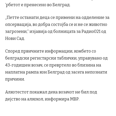
‘рбетот е пренесено во Белград.
„Петте останати деца се примени на одделение за
опсервација, во добра состојба се и не се животно
загрозени,“ изјавија од болницата за Радио021 од
Нови Сад.
Според првичните информации, комбето со
белградски регистарски таблички, управувано од
43-годишен возач, се превртело во близина на
наплатна рампа кон Белград од засега непознати
причини.
Алкотестот покажал дека возачот не бил под
дејство на алкохол, информира МВР.