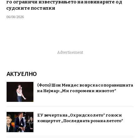
го ограничи известувањето на новинарите од
судските постапки
06/08/2026
Advertisement
АКТУЕЛНО
(Фото) Шон Мендес во врска со поранешната
на Нејмар: „Ми го промени животот“
ЕУ вечерта на „Охридско лето“ го носи
концертот „Последната роза на летото“