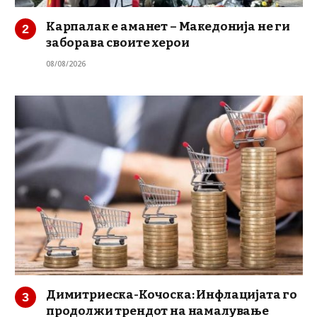
Карпалак е аманет – Македонија не ги
заборава своите херои
08/08/2026
Димитриеска-Кочоска: Инфлацијата го
продолжи трендот на намалување