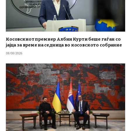
Косовскиот премиер Албин Курти беше гаѓан со
јајца за време на седница во косовското собрание
08/08/2026