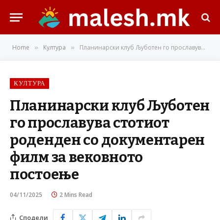
Home
Култура
Планинарски клуб Љуботен го прославува стотиот роденден со документарен филм за вековното постоење
»
»
КУЛТУРА
Планинарски клуб Љуботен
го прославува стотиот
роденден со документарен
филм за вековното
постоење
04/11/2025
2 Mins Read
Сподели