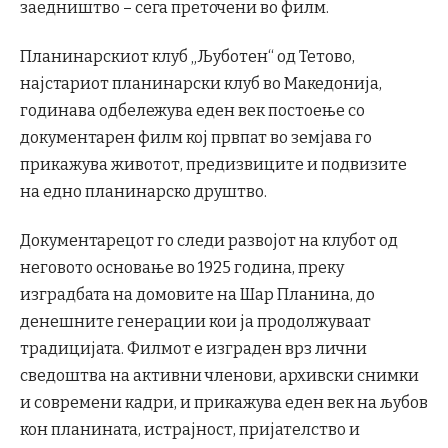
заедништво – сега преточени во филм.
Планинарскиот клуб „Љуботен“ од Тетово,
најстариот планинарски клуб во Македонија,
годинава одбележува еден век постоење со
документарен филм кој првпат во земјава го
прикажува животот, предизвиците и подвизите
на едно планинарско друштво.
Документарецот го следи развојот на клубот од
неговото основање во 1925 година, преку
изградбата на домовите на Шар Планина, до
денешните генерации кои ја продолжуваат
традицијата. Филмот е изграден врз лични
сведоштва на активни членови, архивски снимки
и современи кадри, и прикажува еден век на љубов
кон планината, истрајност, пријателство и