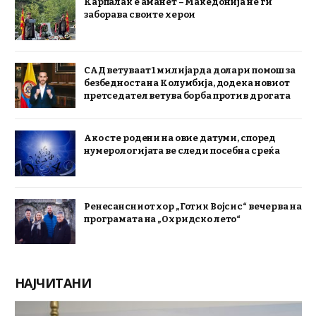
Карпалак е аманет – Македонија не ги
заборава своите херои
САД ветуваат 1 милијарда долари помош за
безбедноста на Колумбија, додека новиот
претседател ветува борба против дрогата
Ако сте родени на овие датуми, според
нумерологијата ве следи посебна среќа
Ренесансниот хор „Готик Војсис“ вечерва на
програмата на „Охридско лето“
НАЈЧИТАНИ