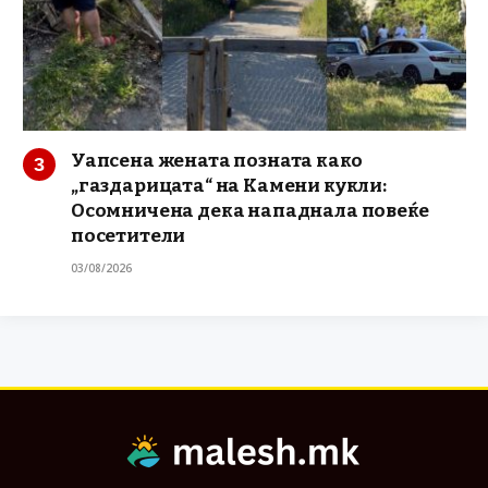
Уапсена жената позната како
„газдарицата“ на Камени кукли:
Осомничена дека нападнала повеќе
посетители
03/08/2026