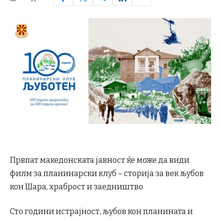
Првпат македонската јавност ќе може да види
филм за планинарски клуб – сторија за век љубов
кон Шара, храброст и заедништво
Сто години истрајност, љубов кон планината и