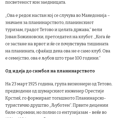
посветеност кон заедницата.
„Ова е редок настан кој се случува во Македонија –
значаен за планинарството, планинскиот
туризам, градот Тетово и целата држава,“ вели
Јован Божиновски, претседател на клубот. „Кога ќе
се застане на врвот и ќе се почувствува тишината
на планината, сфаќаш дека ова не е само клуб. Ова
е семејство, ова е љубов што трае 100 години.“
Од идеја до симбол на планинарството
На 23 март 1925 година, група визионери од Тетово,
предводени од шумарскиот инженер Орестије
Крстиќ, го формираат тогашното Планинарско-
туристичко друштво „Љуботен“. Првите децении
биле скромни, но полни со ентузијазам – веќе во