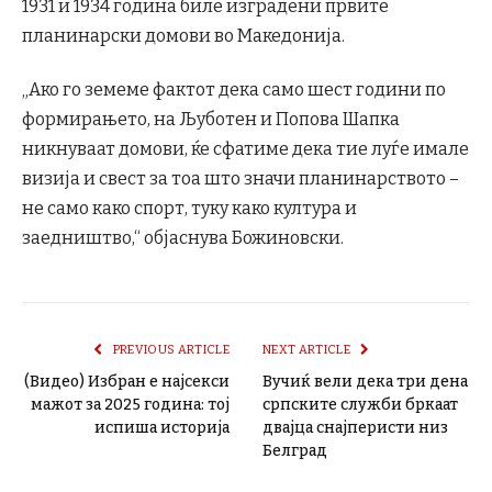
1931 и 1934 година биле изградени првите
планинарски домови во Македонија.
„Ако го земеме фактот дека само шест години по
формирањето, на Љуботен и Попова Шапка
никнуваат домови, ќе сфатиме дека тие луѓе имале
визија и свест за тоа што значи планинарството –
не само како спорт, туку како култура и
заедништво,“ објаснува Божиновски.
PREVIOUS ARTICLE
NEXT ARTICLE
(Видео) Избран е најсекси
Вучиќ вели дека три дена
мажот за 2025 година: тој
српските служби бркаат
испиша историја
двајца снајперисти низ
Белград