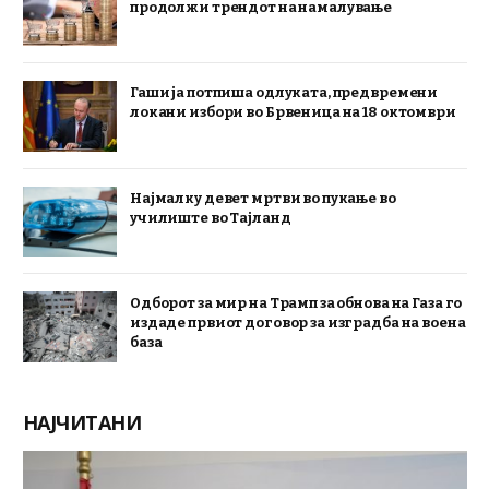
продолжи трендот на намалување
Гаши ја потпиша одлуката, предвремени
локани избори во Брвеница на 18 октомври
Најмалку девет мртви во пукање во
училиште во Тајланд
Одборот за мир на Трамп за обнова на Газа го
издаде првиот договор за изградба на воена
база
НАЈЧИТАНИ