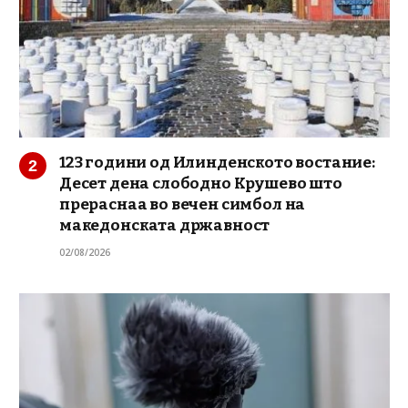
123 години од Илинденското востание:
Десет дена слободно Крушево што
прераснаа во вечен симбол на
македонската државност
02/08/2026