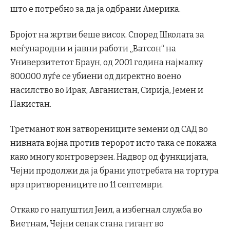
што е потребно за да ја одбрани Америка.
Бројот на жртви беше висок. Според Школата за
меѓународни и јавни работи „Ватсон“ на
Универзитетот Браун, од 2001 година најмалку
800.000 луѓе се убиени од директно воено
насилство во Ирак, Авганистан, Сирија, Јемен и
Пакистан.
Третманот кон затворениците земени од САД во
нивната војна против теророт исто така се покажа
како многу контроверзен. Надвор од функцијата,
Чејни продолжи да ја брани употребата на тортура
врз притворениците по 11 септември.
Откако го напуштил Јеил, а избегнал служба во
Виетнам, Чејни сепак стана гигант во