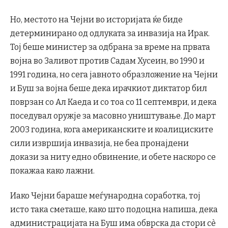
Но, местото на Чејни во историјата ќе биде
детерминирано од одлуката за инвазија на Ирак.
Тој беше министер за одбрана за време на првата
војна во Заливот против Садам Хусеин, во 1990 и
1991 година, но сега јавното образложение на Чејни
и Буш за војна беше дека ирачкиот диктатор бил
поврзан со Ал Каеда и со тоа со 11 септември, и дека
поседувал оружје за масовно уништување. До март
2003 година, кога американските и коалициските
сили извршија инвазија, не беа пронајдени
докази за ниту едно обвинение, и обете наскоро се
покажаа како лажни.
Иако Чејни бараше меѓународна соработка, тој
исто така сметаше, како што подоцна напиша, дека
администрацијата на Буш има обврска да стори сè