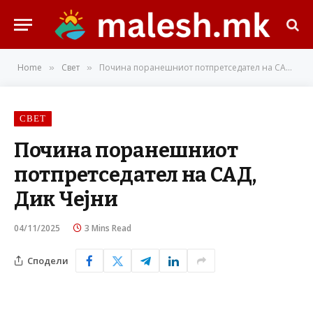
Home
Свет
Почина поранешниот потпретседател на САД, Дик Чејни
»
»
СВЕТ
Почина поранешниот
потпретседател на САД,
Дик Чејни
04/11/2025
3 Mins Read
Сподели