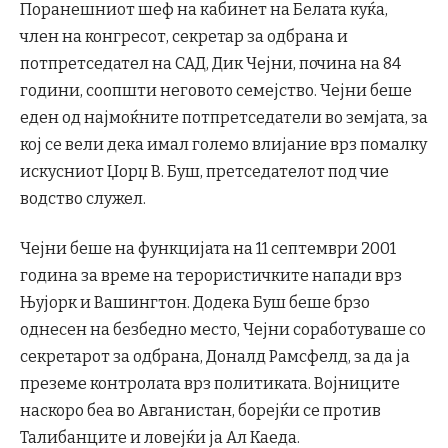
Поранешниот шеф на кабинет на Белата куќа,
член на конгресот, секретар за одбрана и
потпретседател на САД, Дик Чејни, почина на 84
години, соопшти неговото семејство. Чејни беше
еден од најмоќните потпретседатели во земјата, за
кој се вели дека имал големо влијание врз помалку
искусниот Џорџ В. Буш, претседателот под чие
водство служел.
Чејни беше на функцијата на 11 септември 2001
година за време на терористичките напади врз
Њујорк и Вашингтон. Додека Буш беше брзо
однесен на безбедно место, Чејни соработуваше со
секретарот за одбрана, Доналд Рамсфелд, за да ја
преземе контролата врз политиката. Војниците
наскоро беа во Авганистан, борејќи се против
Талибанците и ловејќи ја Ал Каеда.