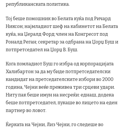
републиканската политика.
Тој беше помошник во Белата куќа под Ричард
Никсон; најмладиот шеф на кабинетот на Белата
куќа, на Џералд Форд; член на Конгресот под
Роналд Реган; секретар за одбрана на Џорџ Буш и
потпретседател на Џорџ В. Буш.
Кога помладиот Буш го избра од корпорацијата
Халибартон за да му биде потпретседателски
кандидат на претседателските избори во 2000
година, Чејни веќе преживеа три срцеви удари.
Ниту пак беше имун на несреќи: еднаш, додека
беше потпретседател, пукаше во лицето на еден
партнер во ловот.
Ќерката на Чејни, Лиз Чејни, го следеше во