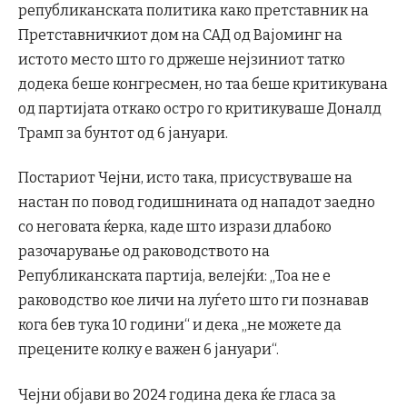
републиканската политика како претставник на
Претставничкиот дом на САД од Вајоминг на
истото место што го држеше нејзиниот татко
додека беше конгресмен, но таа беше критикувана
од партијата откако остро го критикуваше Доналд
Трамп за бунтот од 6 јануари.
Постариот Чејни, исто така, присуствуваше на
настан по повод годишнината од нападот заедно
со неговата ќерка, каде што изрази длабоко
разочарување од раководството на
Републиканската партија, велејќи: „Тоа не е
раководство кое личи на луѓето што ги познавав
кога бев тука 10 години“ и дека „не можете да
прецените колку е важен 6 јануари“.
Чејни објави во 2024 година дека ќе гласа за