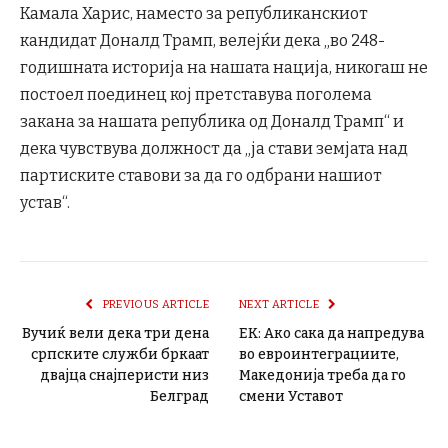
Камала Харис, наместо за републиканскиот
кандидат Доналд Трамп, велејќи дека „во 248-
годишната историја на нашата нација, никогаш не
постоел поединец кој претставува поголема
закана за нашата република од Доналд Трамп“ и
дека чувствува должност да „ја стави земјата над
партиските ставови за да го одбрани нашиот
устав“.
PREVIOUS ARTICLE
NEXT ARTICLE
Вучиќ вели дека три дена
ЕК: Ако сака да напредува
српските служби бркаат
во евроинтеграциите,
двајца снајперисти низ
Македонија треба да го
Белград
смени Уставот