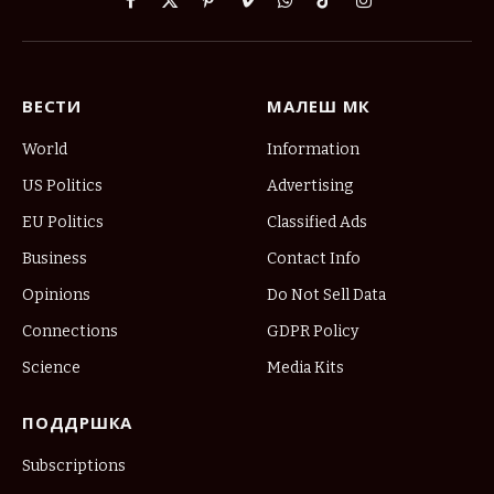
Facebook
X
Pinterest
Vimeo
WhatsApp
TikTok
Instagram
(Twitter)
ВЕСТИ
МАЛЕШ МК
World
Information
US Politics
Advertising
EU Politics
Classified Ads
Business
Contact Info
Opinions
Do Not Sell Data
Connections
GDPR Policy
Science
Media Kits
ПОДДРШКА
Subscriptions