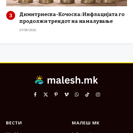
Димитриеска-Кочоска: Инфлацијата го
продолжи трендот на намалување
07/08/2026
Facebook
X
Pinterest
Vimeo
WhatsApp
TikTok
Instagram
(Twitter)
ВЕСТИ
МАЛЕШ МК