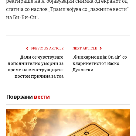
реагираше на X, објавувајќи снимка од екранот од
статија со наслов „Трамп војува со „лажните вести“
на Би-Би-Си“.
PREVIOUS ARTICLE
NEXT ARTICLE
Дали се чувствувате
„Филхармонија: On air“ со
дополнително уморни за
кларинетистот Васко
време на менструацијата:
Дуковски
постои причина за тоа
Поврзани
вести