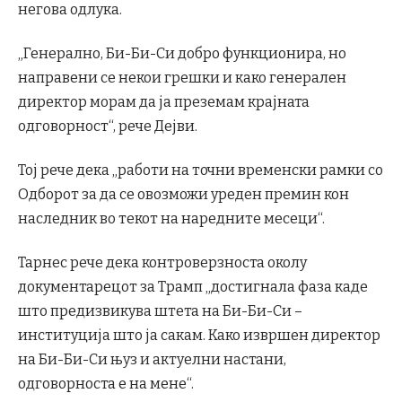
негова одлука.
„Генерално, Би-Би-Си добро функционира, но
направени се некои грешки и како генерален
директор морам да ја преземам крајната
одговорност“, рече Дејви.
Тој рече дека „работи на точни временски рамки со
Одборот за да се овозможи уреден премин кон
наследник во текот на наредните месеци“.
Тарнес рече дека контроверзноста околу
документарецот за Трамп „достигнала фаза каде
што предизвикува штета на Би-Би-Си –
институција што ја сакам. Како извршен директор
на Би-Би-Си њуз и актуелни настани,
одговорноста е на мене“.