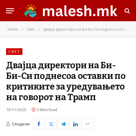
Home
Свет
Двајца директори на Би-Би-Си поднесоа оставки по критиките за уредувањето на говорот на Трамп
»
»
СВЕТ
Двајца директори на Би-
Би-Си поднесоа оставки по
критиките за уредувањето
на говорот на Трамп
10/11/2025
3 Mins Read
Сподели