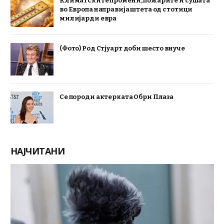
Климатските промени, пожарите и сушата
во Европа направија штета од стотици
милијарди евра
(Фото) Род Стјуарт доби шесто внуче
Се породи актерката Обри Плаза
НАЈЧИТАНИ