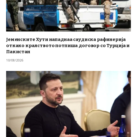
Јеменските Хути нападнаа саудиска рафинерија
откако кралството потпиша договор со Турција и
Пакистан
10/08/2026