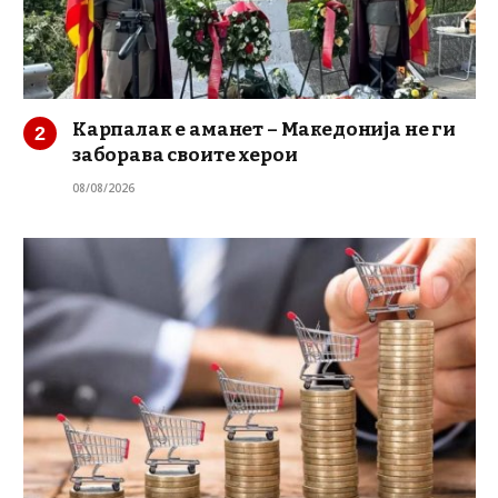
Карпалак е аманет – Македонија не ги
заборава своите херои
08/08/2026