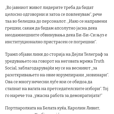
„Во јавниот живот лидерите треба да бидат
целосно одговорни и затоа се повлекувам“, рече
таа во белешка до персоналот. „Иако се направени
грешки, сакам да бидам апсолутно јасна дека
неодамнешните обвинувања дека Би-Би-Си њуз е
институционално пристрасен се погрешни“.
Трамп објави линк до сторија на Дејли Телеграф за
уредувањето на говорот на неговата мрежа Truth
Social, заблагодарувајќи му се на весникот „за
разоткривањето на овие корумпирани „новинари“.
Ова се многу нечесни луѓе кои се обидоа да
стапнат на вагата на претседателските избори“. Тој
го нарече тоа „ужасна работа за демократијата!“
Портпаролката на Белата куќа, Каролин Ливит,