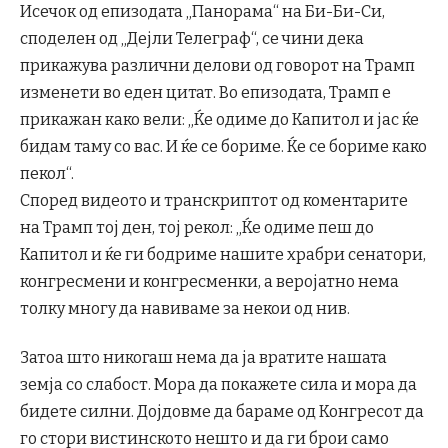
Исечок од епизодата „Панорама“ на Би-Би-Си,
споделен од „Дејли Телеграф“, се чини дека
прикажува различни делови од говорот на Трамп
изменети во еден цитат. Во епизодата, Трамп е
прикажан како вели: „Ќе одиме до Капитол и јас ќе
бидам таму со вас. И ќе се бориме. Ќе се бориме како
пекол“.
Според видеото и транскриптот од коментарите
на Трамп тој ден, тој рекол: „Ќе одиме пеш до
Капитол и ќе ги бодриме нашите храбри сенатори,
конгресмени и конгресменки, а веројатно нема
толку многу да навиваме за некои од нив.
Затоа што никогаш нема да ја вратите нашата
земја со слабост. Мора да покажете сила и мора да
бидете силни. Дојдовме да бараме од Конгресот да
го стори вистинското нешто и да ги брои само