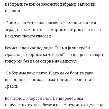
избирачите кои се законски избрани, законски
избрани.
„Знам дека сите овде наскоро ќе маршираат кон
зградата на Капитол за мирно и патриотски да ги
искажат своите гласови.“
Речиси еден час подоцна, Трамп ја употреби
фразата „се бориме како пекол“ кон крајот на својот
говор, но без да се осврне на Капитол.
„Се бориме како пекол. И ако не се борите како
пекол, повеќе нема да имате земја“, рече тогаш
Трамп.
Во писмо до персоналот, Дејви рече дека
напуштањето на работата по пет години е целосно