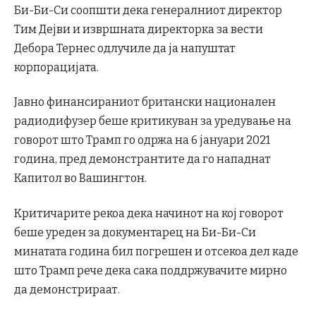
Би-Би-Си соопшти дека генералниот директор
Тим Дејви и извршната директорка за вести
Дебора Тернес одлучиле да ја напуштат
корпорацијата.
Јавно финансираниот британски национален
радиодифузер беше критикуван за уредување на
говорот што Трамп го одржа на 6 јануари 2021
година, пред демонстрантите да го нападнат
Капитол во Вашингтон.
Критичарите рекоа дека начинот на кој говорот
беше уреден за документарец на Би-Би-Си
минатата година бил погрешен и отсекоа дел каде
што Трамп рече дека сака поддржувачите мирно
да демонстрираат.