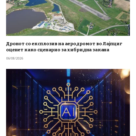
Дронот со експлозив на аеродромот во Лајпциг
оценет како сценарио за хибридна закана
06/08/2026