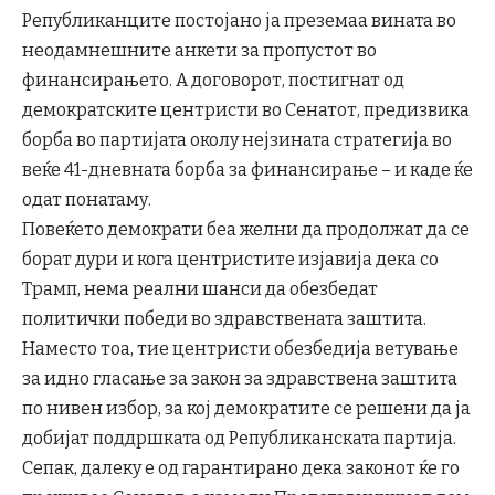
Републиканците постојано ја преземаа вината во
неодамнешните анкети за пропустот во
финансирањето. А договорот, постигнат од
демократските центристи во Сенатот, предизвика
борба во партијата околу нејзината стратегија во
веќе 41-дневната борба за финансирање – и каде ќе
одат понатаму.
Повеќето демократи беа желни да продолжат да се
борат дури и кога центристите изјавија дека со
Трамп, нема реални шанси да обезбедат
политички победи во здравствената заштита.
Наместо тоа, тие центристи обезбедија ветување
за идно гласање за закон за здравствена заштита
по нивен избор, за кој демократите се решени да ја
добијат поддршката од Републиканската партија.
Сепак, далеку е од гарантирано дека законот ќе го