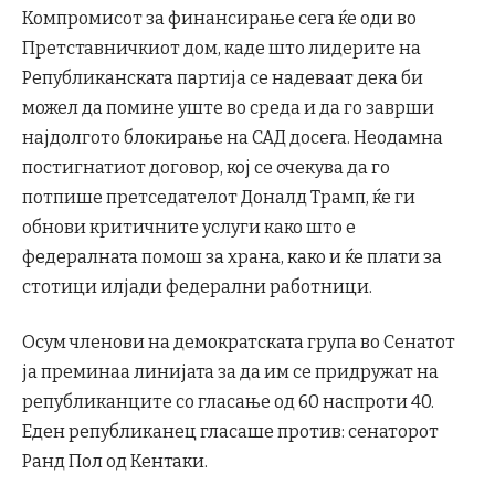
Компромисот за финансирање сега ќе оди во
Претставничкиот дом, каде што лидерите на
Републиканската партија се надеваат дека би
можел да помине уште во среда и да го заврши
најдолгото блокирање на САД досега. Неодамна
постигнатиот договор, кој се очекува да го
потпише претседателот Доналд Трамп, ќе ги
обнови критичните услуги како што е
федералната помош за храна, како и ќе плати за
стотици илјади федерални работници.
Осум членови на демократската група во Сенатот
ја преминаа линијата за да им се придружат на
републиканците со гласање од 60 наспроти 40.
Еден републиканец гласаше против: сенаторот
Ранд Пол од Кентаки.