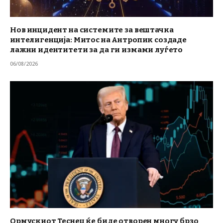
Нов инцидент на системите за вештачка
интелигенција: Митос на Антропик создаде
лажни идентитети за да ги измами луѓето
06/08/2026
Ормускиот Теснец ќе биде отворен многу брзо