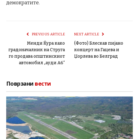
демократите.
PREVIOUS ARTICLE
NEXT ARTICLE
Менди Ќура како
(Фото) Блескав пијано
градоначалник на Струга
концерт на Гацева и
го продава општинскиот
Џорлева во Белград
автомобил „ауди А6“
Поврзани
вести