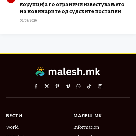
корупција го ограничи известувањето
на новинарите од судските постапки
06/08/2026
Facebook
X
Pinterest
Vimeo
WhatsApp
TikTok
Instagram
(Twitter)
ВЕСТИ
МАЛЕШ МК
World
Information