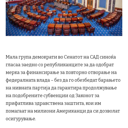
Мала група демократи во Сенатот на САД синоќа
гласаа заедно со републиканците за да одобрат
мерка за финансирање за повторно отворање на
федералната влада – без да го обезбедат барањето
на нивната партија да гарантира продолжување
на подобрените субвенции од Законот за
прифатлива здравствена заштита, кои им
помагаат на милиони Американци да си дозволат
осигурување.