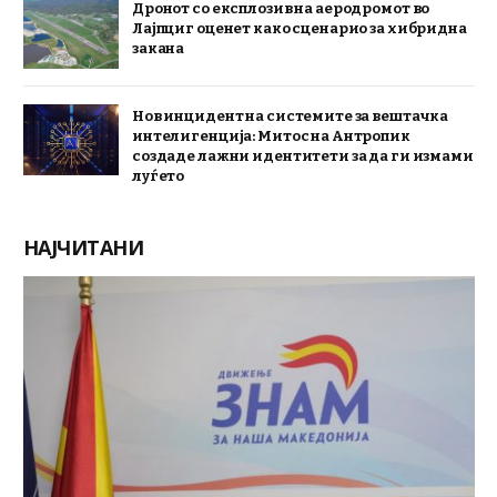
Дронот со експлозив на аеродромот во
Лајпциг оценет како сценарио за хибридна
закана
Нов инцидент на системите за вештачка
интелигенција: Митос на Антропик
создаде лажни идентитети за да ги измами
луѓето
НАЈЧИТАНИ