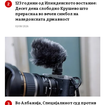
123 години од Илинденското востание:
Десет дена слободно Крушево што
прераснаа во вечен симбол на
македонската државност
02/08/2026
Во Албанија, Специјалниот суд против