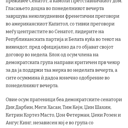
преживее Сенатот, а камоли Претставничкиот дом.
Гласањето доцна во понеделникот вечерта
завршува неколкудневни френетични преговори
во американскиот Капитол, со тивки преговори
меѓу центристите во Сенатот, лидерите на
Републиканската партија и Белата куќа во текот на
викендот, пред официјално да го објават својот
договор во недела. Блок од осум члена на
демократската група направи критичен прв чекор
за да ја поддржи таа мерка во неделата вечерта, а
сите осуммина ѝ дадоа конечно одобрение во
понеделникот вечерта.
Овие осум пратеници беа демократските сенатори
Дик Дарбин, Меги Хасан, Тим Кејн, Џин Шахин,
Кетрин Кортез Масто, Џон Фетерман, Џеки Розен и
Ангус Кинг, независен кој е во група со