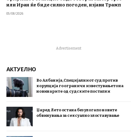
или Иран ќе биде силно погоден, изјави Трамп
05/08/2026
Advertisement
АКТУЕЛНО
Во Албанија, Специјалниот суд против
корупција го ограничи известувањето на
новинарите од судските постапки
Џаред Лето остана без улога по новите
обвинувања за сексуално злоставување