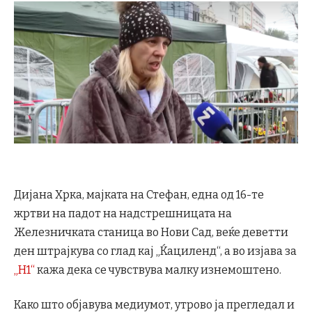
Дијана Хрка, мајката на Стефан, една од 16-те
жртви на падот на надстрешницата на
Железничката станица во Нови Сад, веќе деветти
ден штрајкува со глад кај „Ќациленд“, a во изјава за
„Н1“
кажа дека се чувствува малку изнемоштено.
Како што објавува медиумот, утрово ја прегледал и