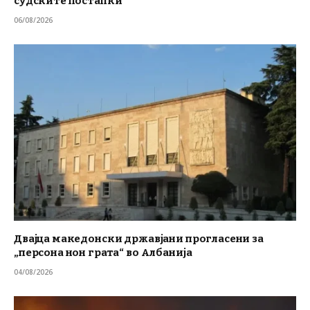
судските постапки
06/08/2026
Двајца македонски државјани прогласени за
„персона нон грата“ во Албанија
04/08/2026