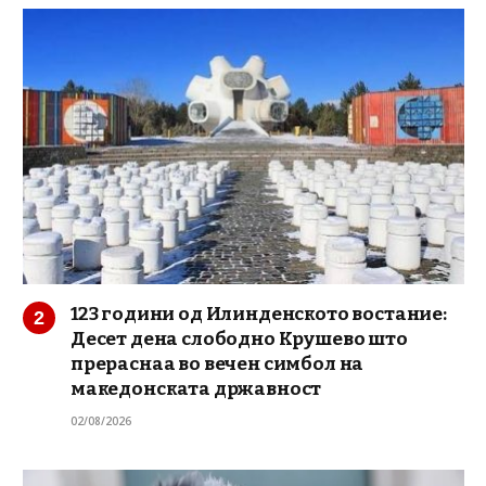
123 години од Илинденското востание:
Десет дена слободно Крушево што
прераснаа во вечен симбол на
македонската државност
02/08/2026