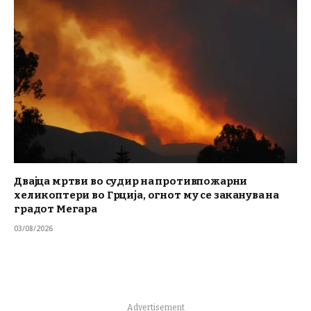
Двајца мртви во судир на противпожарни
хеликоптери во Грција, огнот му се заканува на
градот Мегара
03/08/2026
Advertisement