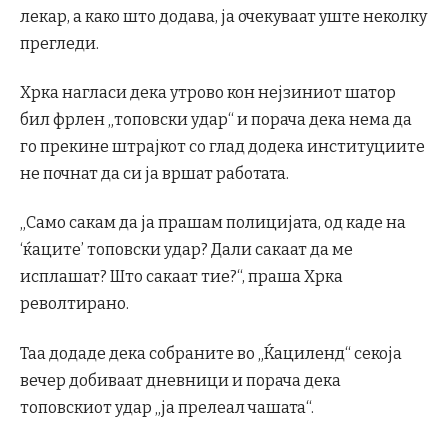
лекар, а како што додава, ја очекуваат уште неколку
прегледи.
Хрка нагласи дека утрово кон нејзиниот шатор
бил фрлен „топовски удар“ и порача дека нема да
го прекине штрајкот со глад додека институциите
не почнат да си ја вршат работата.
„Само сакам да ја прашам полицијата, од каде на
‘ќаците’ топовски удар? Дали сакаат да ме
исплашат? Што сакаат тие?“, праша Хрка
револтирано.
Таа додаде дека собраните во „Ќациленд“ секоја
вечер добиваат дневници и порача дека
топовскиот удар „ја прелеал чашата“.