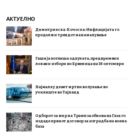
АКТУЕЛНО
Димитриеска-Кочоска: Инфлацијата го
продолжи трендот на намалување
Гаши ја потпиша одлуката, предвремени
локани избори во Брвеница на 18 октомври
Најмалку девет мртви во пукање во
училиште во Тајланд
Одборот за мир на Трамп за обнова на Газа го
издаде првиот договор за изградба на воена
база