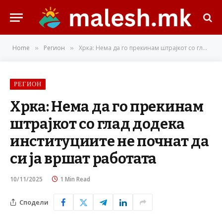
Home
Регион
Хрка: Нема да го прекинам штрајкот со глад додека институциите не почнат да си ја вршат работата
»
»
РЕГИОН
Хрка: Нема да го прекинам
штрајкот со глад додека
институциите не почнат да
си ја вршат работата
10/11/2025
1 Min Read
Сподели