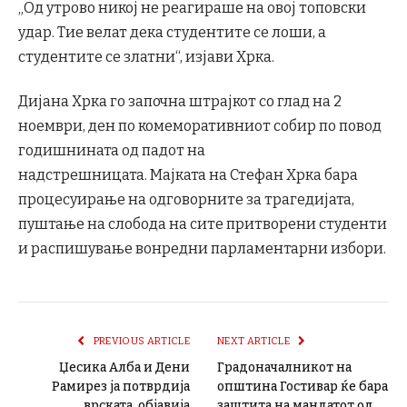
„Од утрово никој не реагираше на овој топовски
удар. Тие велат дека студентите се лоши, а
студентите се златни“, изјави Хрка.
Дијана Хрка го започна штрајкот со глад на 2
ноември, ден по комеморативниот собир по повод
годишнината од падот на
надстрешницата. Мајката на Стефан Хрка бара
процесуирање на одговорните за трагедијата,
пуштање на слобода на сите притворени студенти
и распишување вонредни парламентарни избори.
PREVIOUS ARTICLE
NEXT ARTICLE
Џесика Алба и Дени
Градоначалникот на
Рамирез ја потврдија
општина Гостивар ќе бара
врската, објавија
заштита на мандатот од